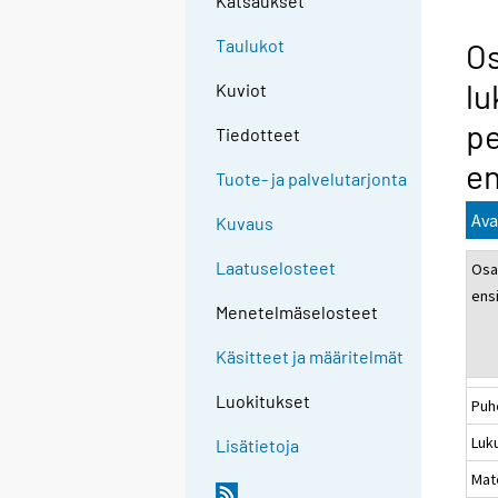
Katsaukset
Taulukot
Os
l
Kuviot
pe
Tiedotteet
en
Tuote- ja palvelutarjonta
Ava
Kuvaus
Laatuselosteet
Osa
ensi
Menetelmäselosteet
Käsitteet ja määritelmät
Luokitukset
Puh
Luku
Lisätietoja
Mat