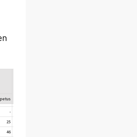
en
Yhteensä
Muutos
Poikia
Tyttöjä
edellisestä
lukuvuodesta
opetus
Yhteensä
%
-
17 221
-1 524
-8,1
10 769
6 452
25
53 194
-1 501
-2,7
34 792
18 402
46
28 476
942
3,4
12 985
15 491