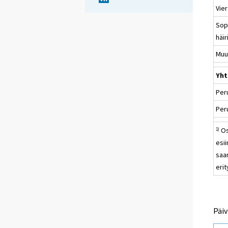
Vie
Sop
häir
Muu
Yht
Per
Per
Os
1)
esi
saan
erit
Päiv