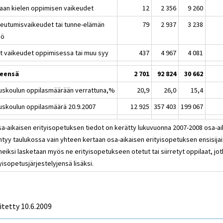
raan kielen oppimisen vaikeudet
12
2 356
9 260
eutumisvaikeudet tai tunne-elämän
79
2 937
3 238
iö
t vaikeudet oppimisessa tai muu syy
437
4 967
4 081
eensä
2 701
92 824
30 662
uskoulun oppilasmäärään verrattuna,%
20,9
26,0
15,4
uskoulun oppilasmäärä 20.9.2007
12 925
357 403
199 067
a-aikaisen erityisopetuksen tiedot on kerätty lukuvuonna 2007-2008 osa-aik
intyy taulukossa vain yhteen kertaan osa-aikaisen erityisopetuksen ensisija
eiksi lasketaan myös ne erityisopetukseen otetut tai siirretyt oppilaat, jo
yisopetusjärjestelyjensä lisäksi.
itetty
10.6.2009