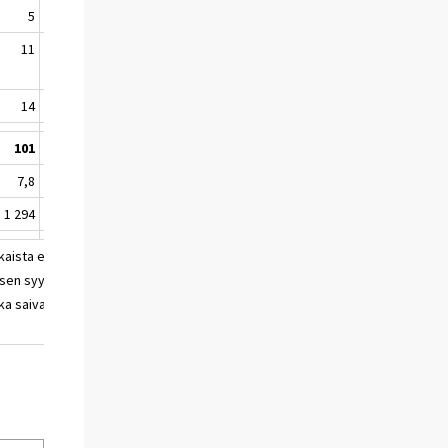
5
11 633
-334
-2,8
6 920
4 713
11
6 265
-161
-2,5
4 831
1 434
14
9 499
225
2,4
6 286
3 213
101
126 288
-2 353
-1,8
76 583
49 705
7,8
22,1
.
.
26,2
17,9
1 294
570 689
-8 229
-1,4
292 238
278 451
aista erityisopetusta saaneista. Kukin oppilas
isen syyn mukaan. Osa-aikaista erityisopetusta
tka saivat osa-aikaista erityisopetusta muiden