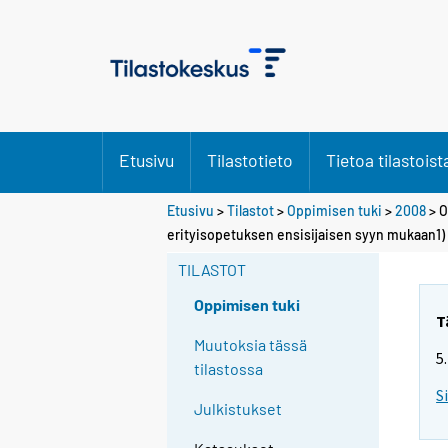
Etusivu
Tilastotieto
Tietoa tilastoist
Etusivu
>
Tilastot
>
Oppimisen tuki
>
2008
> O
erityisopetuksen ensisijaisen syyn mukaan1)
TILASTOT
Oppimisen tuki
T
Muutoksia tässä
5
tilastossa
S
Julkistukset