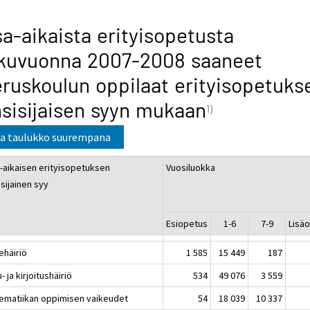
a-aikaista erityisopetusta
ukuvuonna 2007-2008 saaneet
ruskoulun oppilaat erityisopetuks
sisijaisen syyn mukaan
1)
a taulukko suurempana
-aikaisen erityisopetuksen
Vuosiluokka
sijainen syy
Esiopetus
1-6
7-9
Lisä
ehäiriö
1 585
15 449
187
- ja kirjoitushäiriö
534
49 076
3 559
ematiikan oppimisen vaikeudet
54
18 039
10 337