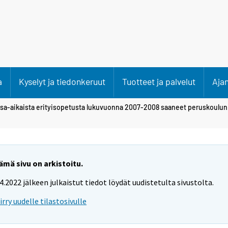
a
Kyselyt ja tiedonkeruut
Tuotteet ja palvelut
Aja
sa-aikaista erityisopetusta lukuvuonna 2007-2008 saaneet peruskoulun 
ämä sivu on arkistoitu.
.4.2022 jälkeen julkaistut tiedot löydät uudistetulta sivustolta.
iirry uudelle tilastosivulle