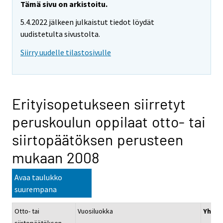
Tämä sivu on arkistoitu.
5.4.2022 jälkeen julkaistut tiedot löydät
uudistetulta sivustolta.
Siirry uudelle tilastosivulle
Erityisopetukseen siirretyt
peruskoulun oppilaat otto- tai
siirtopäätöksen perusteen
mukaan 2008
Avaa taulukko
suurempana
Otto- tai
Vuosiluokka
Yhtee