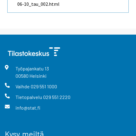
06-10_tau_002.html
Työpajankatu
13
00580
Helsinki
Vaihde
029 551 1000
Tietopalvelu
029 551 2220
info@stat.fi
Kysy meiltä