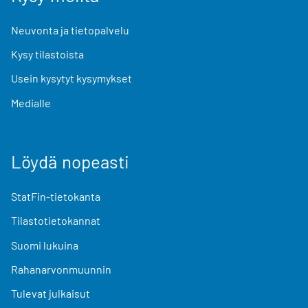
Neuvonta ja tietopalvelu
Kysy tilastoista
Usein kysytyt kysymykset
Medialle
Löydä nopeasti
StatFin-tietokanta
Tilastotietokannat
Suomi lukuina
Rahanarvonmuunnin
Tulevat julkaisut