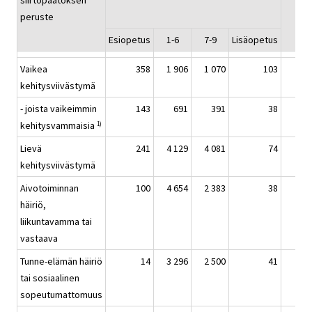
siirtopäätöksen
peruste
Esiopetus
1-6
7-9
Lisäopetus
Vaikea
358
1 906
1 070
103
3
kehitysviivästymä
- joista vaikeimmin
143
691
391
38
1
kehitysvammaisia
1)
Lievä
241
4 129
4 081
74
8
kehitysviivästymä
Aivotoiminnan
100
4 654
2 383
38
7
häiriö,
liikuntavamma tai
vastaava
Tunne-elämän häiriö
14
3 296
2 500
41
5
tai sosiaalinen
sopeutumattomuus