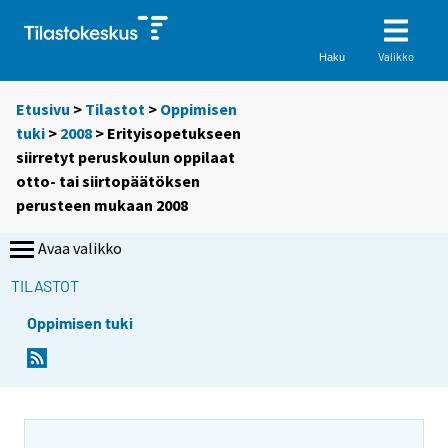
Valikko
Haku
Etusivu
>
Tilastot
>
Oppimisen
tuki
>
2008
> Erityisopetukseen
siirretyt peruskoulun oppilaat
otto- tai siirtopäätöksen
perusteen mukaan 2008
Avaa valikko
TILASTOT
Oppimisen tuki