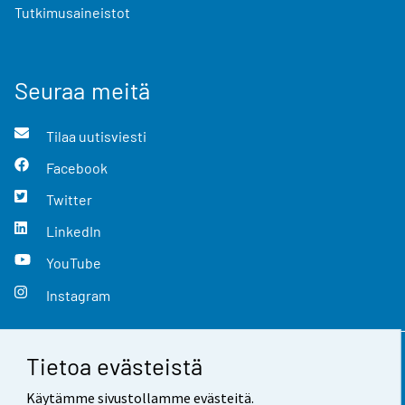
Tutkimusaineistot
Seuraa meitä
Tilaa uutisviesti
Facebook
Twitter
LinkedIn
YouTube
Instagram
Tietoa evästeistä
Yhteystiedot
Käytämme sivustollamme evästeitä.