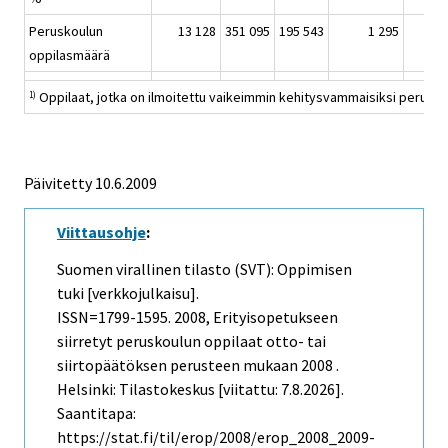
Peruskoulun
13 128
351 095
195 543
1 295
561
oppilasmäärä
Oppilaat, jotka on ilmoitettu vaikeimmin kehitysvammaisiksi perusk
1)
Päivitetty
10.6.2009
Viittausohje
:
Suomen virallinen tilasto (SVT): Oppimisen
tuki [verkkojulkaisu].
ISSN=1799-1595. 2008, Erityisopetukseen
siirretyt peruskoulun oppilaat otto- tai
siirtopäätöksen perusteen mukaan 2008 .
Helsinki: Tilastokeskus [viitattu: 7.8.2026].
Saantitapa:
https://stat.fi/til/erop/2008/erop_2008_2009-