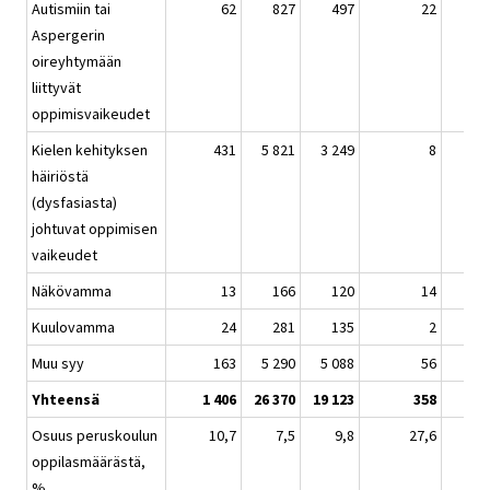
Autismiin tai
62
827
497
22
1
Aspergerin
oireyhtymään
liittyvät
oppimisvaikeudet
Kielen kehityksen
431
5 821
3 249
8
9
häiriöstä
(dysfasiasta)
johtuvat oppimisen
vaikeudet
Näkövamma
13
166
120
14
Kuulovamma
24
281
135
2
Muu syy
163
5 290
5 088
56
10
Yhteensä
1 406
26 370
19 123
358
47
Osuus peruskoulun
10,7
7,5
9,8
27,6
oppilasmäärästä,
%