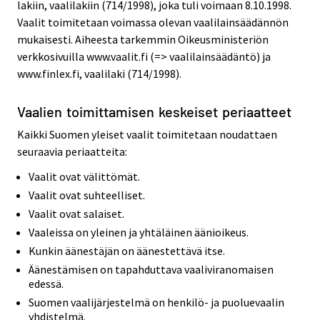
lakiin, vaalilakiin (714/1998), joka tuli voimaan 8.10.1998.
Vaalit toimitetaan voimassa olevan vaalilainsäädännön
mukaisesti. Aiheesta tarkemmin Oikeusministeriön
verkkosivuilla www.vaalit.fi (=> vaalilainsäädäntö) ja
www.finlex.fi, vaalilaki (714/1998).
Vaalien toimittamisen keskeiset periaatteet
Kaikki Suomen yleiset vaalit toimitetaan noudattaen
seuraavia periaatteita:
Vaalit ovat välittömät.
Vaalit ovat suhteelliset.
Vaalit ovat salaiset.
Vaaleissa on yleinen ja yhtäläinen äänioikeus.
Kunkin äänestäjän on äänestettävä itse.
Äänestämisen on tapahduttava vaaliviranomaisen
edessä.
Suomen vaalijärjestelmä on henkilö- ja puoluevaalin
yhdistelmä.