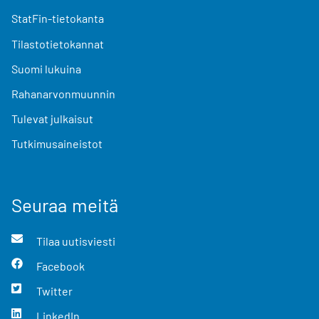
StatFin-tietokanta
Tilastotietokannat
Suomi lukuina
Rahanarvonmuunnin
Tulevat julkaisut
Tutkimusaineistot
Seuraa meitä
Tilaa uutisviesti
Facebook
Twitter
LinkedIn