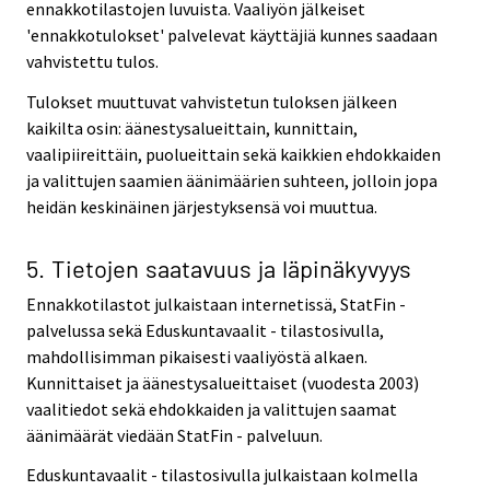
ennakkotilastojen luvuista. Vaaliyön jälkeiset
'ennakkotulokset' palvelevat käyttäjiä kunnes saadaan
vahvistettu tulos.
Tulokset muuttuvat vahvistetun tuloksen jälkeen
kaikilta osin: äänestysalueittain, kunnittain,
vaalipiireittäin, puolueittain sekä kaikkien ehdokkaiden
ja valittujen saamien äänimäärien suhteen, jolloin jopa
heidän keskinäinen järjestyksensä voi muuttua.
5. Tietojen saatavuus ja läpinäkyvyys
Ennakkotilastot julkaistaan internetissä, StatFin -
palvelussa sekä Eduskuntavaalit - tilastosivulla,
mahdollisimman pikaisesti vaaliyöstä alkaen.
Kunnittaiset ja äänestysalueittaiset (vuodesta 2003)
vaalitiedot sekä ehdokkaiden ja valittujen saamat
äänimäärät viedään StatFin - palveluun.
Eduskuntavaalit - tilastosivulla julkaistaan kolmella