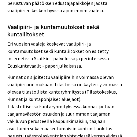
perustuvan päätöksen edustajapaikkojen jaosta
vaalipiirien kesken hyvissä ajoin ennen vaaleja.
Vaalipiiri- ja kuntamuutokset sekä
kuntaliitokset
Eri vuosien vaaleja koskevat vaalipiiri- ja
kuntamuutokset sekä kuntaliitokset on esitetty
internetissä StatFin - palvelussa ja perinteisessä
Eduskuntavaalit - paperijulkaisussa.
Kunnat on sijoitettu vaalipiireihin voimassa olevan
vaalipiirijaon mukaan. Tilastossa on käytetty voimassa
olevaa tilastollista kuntaryhmitystä (Tilastokeskus,
Kunnat ja kuntapohjaiset aluejaot).
Tilastollisessa kuntaryhmityksessä kunnat jaetaan
taajamaväestön osuuden ja suurimman taajaman
väkiluvun perusteella kaupunkimaisiin, taajaan
asuttuihin sekä maaseutumaisiin kuntiin. Luokitus
perustuu väestölaskentojen yhteydessä kerran viidessä