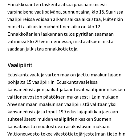
Ennakkoäänten laskenta alkaa pääsääntöisesti
varsinaisena vaalipäivänä, sunnuntaina, klo 15. Suurissa
vaalipiireissä voidaan alkamisaikaa aikaistaa, kuitenkin
niin että aikaisin mahdollinen aika on klo 12.
Ennakkoäänien laskennan tulos pyritään saamaan
valmiiksi klo 20:een mennessä, mistä alkaen niistä
saadaan julkistaa ennakkotietoja.
Vaalipiirit
Eduskuntavaaleja varten maa on jaettu maakuntajaon
pohjalta 15 vaalipiiriin. Eduskuntavaaleissa
kansanedustajien paikat jakaantuvat vaalipiirien kesken
valtioneuvoston päätöksen mukaisesti. Lain mukaan
Ahvenanmaan maakunnan vaalipiiristä valitaan yksi
kansanedustaja ja loput 199 edustajapaikkaa jaetaan
suhteellisesti muiden vaalipiirien kesken Suomen
kansalaisista muodostuvan asukasluvun mukaan.
Valtioneuvosto tekee väestötietojärjestelmän tietoihin