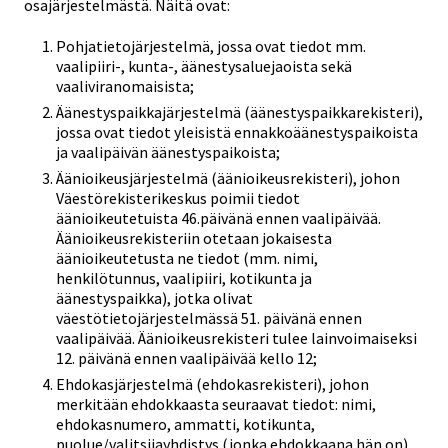
osajärjestelmästä. Näitä ovat:
Pohjatietojärjestelmä, jossa ovat tiedot mm.
vaalipiiri-, kunta-, äänestysaluejaoista sekä
vaaliviranomaisista;
Äänestyspaikkajärjestelmä (äänestyspaikkarekisteri),
jossa ovat tiedot yleisistä ennakkoäänestyspaikoista
ja vaalipäivän äänestyspaikoista;
Äänioikeusjärjestelmä (äänioikeusrekisteri), johon
Väestörekisterikeskus poimii tiedot
äänioikeutetuista 46.päivänä ennen vaalipäivää.
Äänioikeusrekisteriin otetaan jokaisesta
äänioikeutetusta ne tiedot (mm. nimi,
henkilötunnus, vaalipiiri, kotikunta ja
äänestyspaikka), jotka olivat
väestötietojärjestelmässä 51. päivänä ennen
vaalipäivää. Äänioikeusrekisteri tulee lainvoimaiseksi
12. päivänä ennen vaalipäivää kello 12;
Ehdokasjärjestelmä (ehdokasrekisteri), johon
merkitään ehdokkaasta seuraavat tiedot: nimi,
ehdokasnumero, ammatti, kotikunta,
puolue/valitsijayhdistys (jonka ehdokkaana hän on),