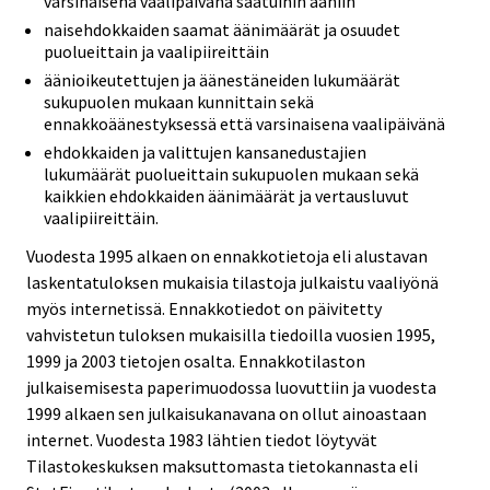
varsinaisena vaalipäivänä saatuihin ääniin
naisehdokkaiden saamat äänimäärät ja osuudet
puolueittain ja vaalipiireittäin
äänioikeutettujen ja äänestäneiden lukumäärät
sukupuolen mukaan kunnittain sekä
ennakkoäänestyksessä että varsinaisena vaalipäivänä
ehdokkaiden ja valittujen kansanedustajien
lukumäärät puolueittain sukupuolen mukaan sekä
kaikkien ehdokkaiden äänimäärät ja vertausluvut
vaalipiireittäin.
Vuodesta 1995 alkaen on ennakkotietoja eli alustavan
laskentatuloksen mukaisia tilastoja julkaistu vaaliyönä
myös internetissä. Ennakkotiedot on päivitetty
vahvistetun tuloksen mukaisilla tiedoilla vuosien 1995,
1999 ja 2003 tietojen osalta. Ennakkotilaston
julkaisemisesta paperimuodossa luovuttiin ja vuodesta
1999 alkaen sen julkaisukanavana on ollut ainoastaan
internet. Vuodesta 1983 lähtien tiedot löytyvät
Tilastokeskuksen maksuttomasta tietokannasta eli