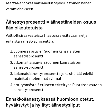
asettaa ehdokas kansanedustajaksi ja toinen hänen
varamiehekseen.
Äänestysprosentti = äänestäneiden osuus
äänioikeutetuista
Valtiollisissa vaaleissa tilastoissa esitetään neljä
erilaista äänestysprosenttia:
Suomessa asuvien Suomen kansalaisten
äänestysprosentti
ulkomailla asuvien Suomen kansalaisten
äänestysprosentti
kokonaisäänestysprosentti, joka sisältää edellä
mainitut molemmat ryhmät
em. ryhmästä 2 erikseen eriteltynä Ruotsissa asuvien
äänestysprosentti
Ennakkoäänestyksessä huomioon otetut,
hyväksytyt ja hylätyt äänestysliput