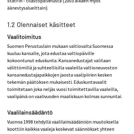
StatFin - tilastopalvelusta (2003 alkaen myös
äänestysalueittain).
1.2 Olennaiset käsitteet
Vaalitoimitus
Suomen Perustuslain mukaan valtiovalta Suomessa
kuuluu kansalle, jota edustaa valtiopäiville
kokoontunut eduskunta. Kansanedustajat valitaan
välittömillä ja suhteellisilla vaaleilla valtioneuvoston
kansanedustajapaikkojen jaosta vaalipiirien kesken
tekemän päätöksen mukaisesti. Eduskuntavaalit
toimitetaan joka neljäs vuosi toimitettavilla vaaleilla,
vaalipäivä on vaalivuoden maaliskuun kolmas sunnuntai.
Vaalilainsäädäntö
Vuonna 1998 tehdyllä vaalilainsäädännön muutoksella
koottiin kaikkia vaaleja koskevat säännökset yhteen