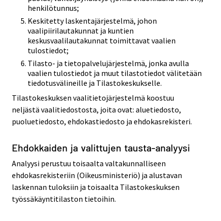
henkilötunnus;
Keskitetty laskentajärjestelmä, johon
vaalipiirilautakunnat ja kuntien
keskusvaalilautakunnat toimittavat vaalien
tulostiedot;
Tilasto- ja tietopalvelujärjestelmä, jonka avulla
vaalien tulostiedot ja muut tilastotiedot välitetään
tiedotusvälineille ja Tilastokeskukselle.
Tilastokeskuksen vaalitietojärjestelmä koostuu
neljästä vaalitiedostosta, joita ovat: aluetiedosto,
puoluetiedosto, ehdokastiedosto ja ehdokasrekisteri.
Ehdokkaiden ja valittujen tausta-analyysi
Analyysi perustuu toisaalta valtakunnalliseen
ehdokasrekisteriin (Oikeusministeriö) ja alustavan
laskennan tuloksiin ja toisaalta Tilastokeskuksen
työssäkäyntitilaston tietoihin.