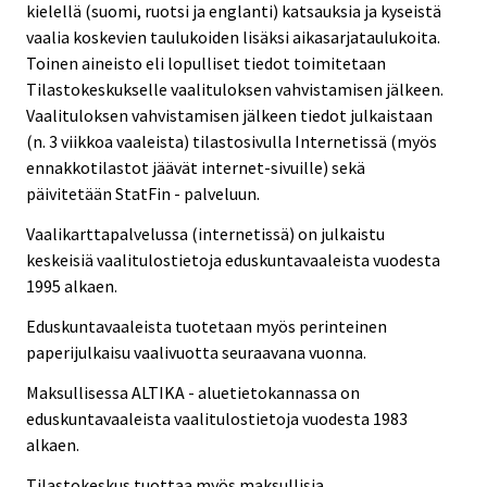
kielellä (suomi, ruotsi ja englanti) katsauksia ja kyseistä
vaalia koskevien taulukoiden lisäksi aikasarjataulukoita.
Toinen aineisto eli lopulliset tiedot toimitetaan
Tilastokeskukselle vaalituloksen vahvistamisen jälkeen.
Vaalituloksen vahvistamisen jälkeen tiedot julkaistaan
(n. 3 viikkoa vaaleista) tilastosivulla Internetissä (myös
ennakkotilastot jäävät internet-sivuille) sekä
päivitetään StatFin - palveluun.
Vaalikarttapalvelussa (internetissä) on julkaistu
keskeisiä vaalitulostietoja eduskuntavaaleista vuodesta
1995 alkaen.
Eduskuntavaaleista tuotetaan myös perinteinen
paperijulkaisu vaalivuotta seuraavana vuonna.
Maksullisessa ALTIKA - aluetietokannassa on
eduskuntavaaleista vaalitulostietoja vuodesta 1983
alkaen.
Tilastokeskus tuottaa myös maksullisia