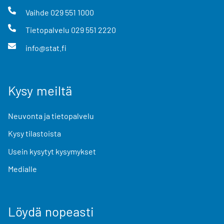
Vaihde
029 551 1000
Tietopalvelu
029 551 2220
info@stat.fi
Kysy meiltä
Neuvonta ja tietopalvelu
Kysy tilastoista
Usein kysytyt kysymykset
Medialle
Löydä nopeasti