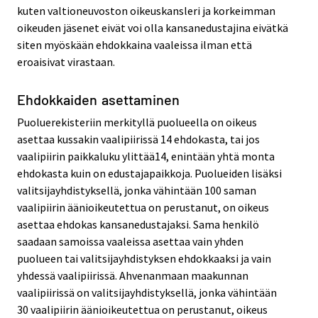
kuten valtioneuvoston oikeuskansleri ja korkeimman
oikeuden jäsenet eivät voi olla kansanedustajina eivätkä
siten myöskään ehdokkaina vaaleissa ilman että
eroaisivat virastaan.
Ehdokkaiden asettaminen
Puoluerekisteriin merkityllä puolueella on oikeus
asettaa kussakin vaalipiirissä 14 ehdokasta, tai jos
vaalipiirin paikkaluku ylittää14, enintään yhtä monta
ehdokasta kuin on edustajapaikkoja. Puolueiden lisäksi
valitsijayhdistyksellä, jonka vähintään 100 saman
vaalipiirin äänioikeutettua on perustanut, on oikeus
asettaa ehdokas kansanedustajaksi. Sama henkilö
saadaan samoissa vaaleissa asettaa vain yhden
puolueen tai valitsijayhdistyksen ehdokkaaksi ja vain
yhdessä vaalipiirissä. Ahvenanmaan maakunnan
vaalipiirissä on valitsijayhdistyksellä, jonka vähintään
30 vaalipiirin äänioikeutettua on perustanut, oikeus