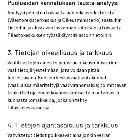
Puolueiden kannatuksen tausta-analyysi
Analyysi perustuu toisaalta äänioikeusrekisteristä
(Väestörekisterikeskus ja Oikeusministeriö) saatuihin
tietoihin ja alustavan laskennan tuloksiin ja toisaalta
Tilastokeskuksen työssäkäyntitilaston tietoihin.
3. Tietojen oikeellisuus ja tarkkuus
Vaalitilastojen aineisto perustuu oikeusministeriön
vaalitietojärjestelmään, jota voidaan pitää
luotettavana. Kuntien keskusvaalilautakunnat
(vaalilaissa määriteltyjä vaaliviranomaisia) toimittavat
lisäksi tietoja ennakkoäänestämisestä muutamasta
kunnasta lomakkeilla, jotka on tehty
Tilastokeskuksessa.
4. Tietojen ajantasaisuus ja tarkkuus
Vahvistetut tiedot poikkeavat aina jonkin verran