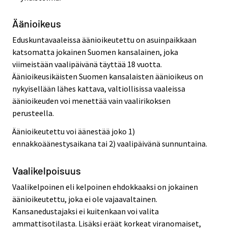
Äänioikeus
Eduskuntavaaleissa äänioikeutettu on asuinpaikkaan
katsomatta jokainen Suomen kansalainen, joka
viimeistään vaalipäivänä täyttää 18 vuotta.
Äänioikeusikäisten Suomen kansalaisten äänioikeus on
nykyisellään lähes kattava, valtiollisissa vaaleissa
äänioikeuden voi menettää vain vaalirikoksen
perusteella.
Äänioikeutettu voi äänestää joko 1)
ennakkoäänestysaikana tai 2) vaalipäivänä sunnuntaina.
Vaalikelpoisuus
Vaalikelpoinen eli kelpoinen ehdokkaaksi on jokainen
äänioikeutettu, joka ei ole vajaavaltainen.
Kansanedustajaksi ei kuitenkaan voi valita
ammattisotilasta. Lisäksi eräät korkeat viranomaiset,