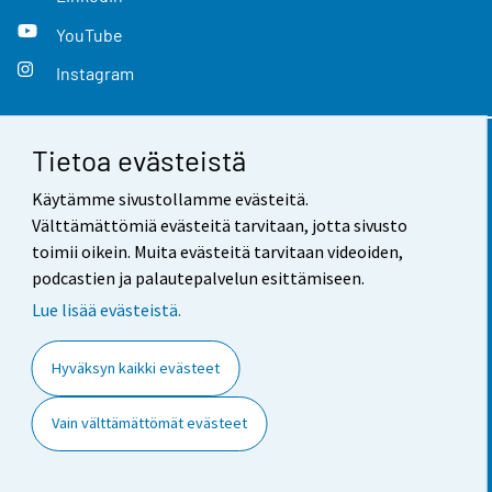
YouTube
Instagram
Tietoa evästeistä
Yhteystiedot
Käytämme sivustollamme evästeitä.
Palaute
Välttämättömiä evästeitä tarvitaan, jotta sivusto
toimii oikein. Muita evästeitä tarvitaan videoiden,
Käyttöehdot
podcastien ja palautepalvelun esittämiseen.
Tietosuoja
Lue lisää evästeistä.
Saavutettavuus
Hyväksyn kaikki evästeet
Tietoa sivustosta
Vain välttämättömät evästeet
Evästeasetukset