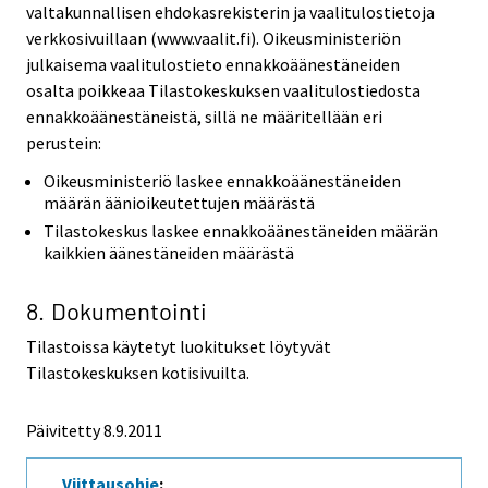
valtakunnallisen ehdokasrekisterin ja vaalitulostietoja
verkkosivuillaan (www.vaalit.fi). Oikeusministeriön
julkaisema vaalitulostieto ennakkoäänestäneiden
osalta poikkeaa Tilastokeskuksen vaalitulostiedosta
ennakkoäänestäneistä, sillä ne määritellään eri
perustein:
Oikeusministeriö laskee ennakkoäänestäneiden
määrän äänioikeutettujen määrästä
Tilastokeskus laskee ennakkoäänestäneiden määrän
kaikkien äänestäneiden määrästä
8. Dokumentointi
Tilastoissa käytetyt luokitukset löytyvät
Tilastokeskuksen kotisivuilta.
Päivitetty 8.9.2011
Viittausohje
: