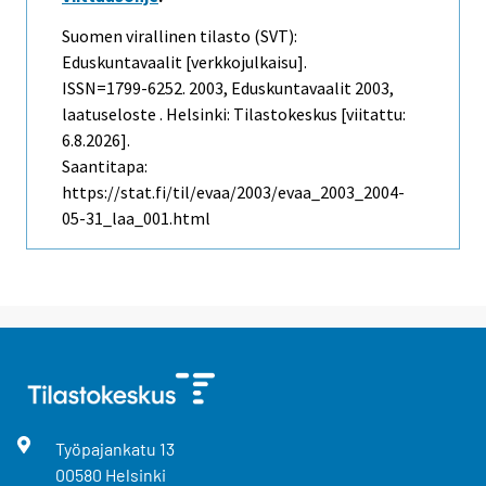
Suomen virallinen tilasto (SVT):
Eduskuntavaalit [verkkojulkaisu].
ISSN=1799-6252. 2003, Eduskuntavaalit 2003,
laatuseloste . Helsinki: Tilastokeskus [viitattu:
6.8.2026].
Saantitapa:
https://stat.fi/til/evaa/2003/evaa_2003_2004-
05-31_laa_001.html
Työpajankatu
13
00580
Helsinki