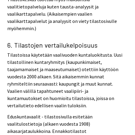
vaalitietopalveluja kuten tausta-analyysit ja
vaalikarttapalvelu. (Aikaisempien vaalien
vaalikarttapalvelut ja analyysit on viety tilastosivulle
myöhemmin.)
6. Tilastojen vertailukelpoisuus
Tilastoissa käytetään vaalivuoden kuntaluokitusta. Uusi
tilastollinen kuntaryhmitys (kaupunkimaiset,
taajamamaiset ja maaseutumaiset) otettiin käyttöön
vuodesta 2000 alkaen. Sitä aikaisemmin kunnat
ryhmiteltiin seuraavasti: kaupungit ja muut kunnat.
Vaalien välillä tapahtuneet vaalipiiri- ja
kuntamuutokset on huomioitu tilastoissa, joissa on
vertailutieto edellisen vaalin tuloksiin.
Eduskuntavaalit - tilastosivulla esitetään
vaalitulostietoja (alkaen vuodesta 1908)
aikasarjataulukkoina. Ennakkotilastot