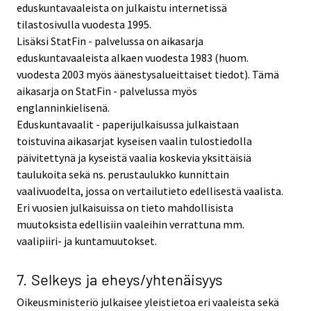
eduskuntavaaleista on julkaistu internetissä
tilastosivulla vuodesta 1995.
Lisäksi StatFin - palvelussa on aikasarja
eduskuntavaaleista alkaen vuodesta 1983 (huom.
vuodesta 2003 myös äänestysalueittaiset tiedot). Tämä
aikasarja on StatFin - palvelussa myös
englanninkielisenä.
Eduskuntavaalit - paperijulkaisussa julkaistaan
toistuvina aikasarjat kyseisen vaalin tulostiedolla
päivitettynä ja kyseistä vaalia koskevia yksittäisiä
taulukoita sekä ns. perustaulukko kunnittain
vaalivuodelta, jossa on vertailutieto edellisestä vaalista.
Eri vuosien julkaisuissa on tieto mahdollisista
muutoksista edellisiin vaaleihin verrattuna mm.
vaalipiiri- ja kuntamuutokset.
7. Selkeys ja eheys/yhtenäisyys
Oikeusministeriö julkaisee yleistietoa eri vaaleista sekä