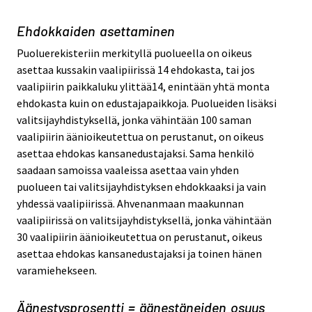
Ehdokkaiden asettaminen
Puoluerekisteriin merkityllä puolueella on oikeus
asettaa kussakin vaalipiirissä 14 ehdokasta, tai jos
vaalipiirin paikkaluku ylittää14, enintään yhtä monta
ehdokasta kuin on edustajapaikkoja. Puolueiden lisäksi
valitsijayhdistyksellä, jonka vähintään 100 saman
vaalipiirin äänioikeutettua on perustanut, on oikeus
asettaa ehdokas kansanedustajaksi. Sama henkilö
saadaan samoissa vaaleissa asettaa vain yhden
puolueen tai valitsijayhdistyksen ehdokkaaksi ja vain
yhdessä vaalipiirissä. Ahvenanmaan maakunnan
vaalipiirissä on valitsijayhdistyksellä, jonka vähintään
30 vaalipiirin äänioikeutettua on perustanut, oikeus
asettaa ehdokas kansanedustajaksi ja toinen hänen
varamiehekseen.
Äänestysprosentti = äänestäneiden osuus