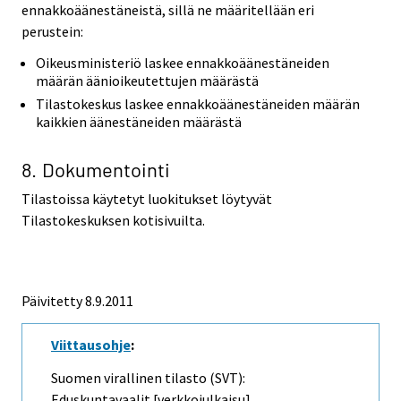
ennakkoäänestäneistä, sillä ne määritellään eri
perustein:
Oikeusministeriö laskee ennakkoäänestäneiden
määrän äänioikeutettujen määrästä
Tilastokeskus laskee ennakkoäänestäneiden määrän
kaikkien äänestäneiden määrästä
8. Dokumentointi
Tilastoissa käytetyt luokitukset löytyvät
Tilastokeskuksen kotisivuilta.
Päivitetty 8.9.2011
Viittausohje
:
Suomen virallinen tilasto (SVT):
Eduskuntavaalit [verkkojulkaisu].