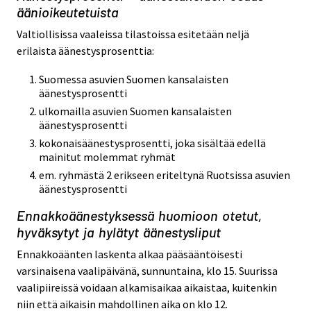
äänioikeutetuista
Valtiollisissa vaaleissa tilastoissa esitetään neljä
erilaista äänestysprosenttia:
Suomessa asuvien Suomen kansalaisten
äänestysprosentti
ulkomailla asuvien Suomen kansalaisten
äänestysprosentti
kokonaisäänestysprosentti, joka sisältää edellä
mainitut molemmat ryhmät
em. ryhmästä 2 erikseen eriteltynä Ruotsissa asuvien
äänestysprosentti
Ennakkoäänestyksessä huomioon otetut,
hyväksytyt ja hylätyt äänestysliput
Ennakkoäänten laskenta alkaa pääsääntöisesti
varsinaisena vaalipäivänä, sunnuntaina, klo 15. Suurissa
vaalipiireissä voidaan alkamisaikaa aikaistaa, kuitenkin
niin että aikaisin mahdollinen aika on klo 12.