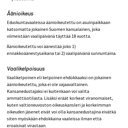
Äänioikeus
Eduskuntavaaleissa äänioikeutettu on asuinpaikkaan
katsomatta jokainen Suomen kansalainen, joka
viimeistään vaalipäivänä täyttää 18 vuotta.
Äänioikeutettu voi äänestää joko 1)
ennakkoäänestysaikana tai 2) vaalipäivänä sunnuntaina.
Vaalikelpoisuus
Vaalikelpoinen eli kelpoinen ehdokkaaksi on jokainen
äänioikeutettu, joka ei ole vajaavaltainen.
Kansanedustajaksi ei kuitenkaan voi valita
ammattisotilasta. Lisäksi eräät korkeat viranomaiset,
kuten valtioneuvoston oikeuskansleri ja korkeimman
oikeuden jäsenet eivät voi olla kansanedustajina eivätkä
siten myöskään ehdokkaina vaaleissa ilman että
eroaisivat virastaan.