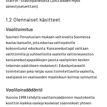
StatFin - tilastopalvelusta (2003 alkaen myös
äänestysalueittain).
1.2 Olennaiset käsitteet
Vaalitoimitus
Suomen Perustuslain mukaan valtiovalta Suomessa
kuuluu kansalle, jota edustaa valtiopäiville
kokoontunut eduskunta. Kansanedustajat valitaan
välittömillä ja suhteellisilla vaaleilla valtioneuvoston
kansanedustajapaikkojen jaosta vaalipiirien kesken
tekemän päätöksen mukaisesti. Eduskuntavaalit
toimitetaan joka neljäs vuosi toimitettavilla vaaleilla,
vaalipäivä on vaalivuoden maaliskuun kolmas sunnuntai.
Vaalilainsäädäntö
Vuonna 1998 tehdyllä vaalilainsäädännön muutoksella
koottiin kaikkia vaaleja koskevat säännökset yhteen