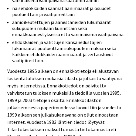
varsinaisena vaalipäivänä saatuihin ääniin
naisehdokkaiden saamat äänimäärät ja osuudet
puolueittain ja vaalipiireittäin
äänioikeutettujen ja äänestäneiden lukumäärät
sukupuolen mukaan kunnittain sekä
ennakkoäänestyksessä että varsinaisena vaalipäivänä
ehdokkaiden ja valittujen kansanedustajien
lukumäärät puolueittain sukupuolen mukaan sekä
kaikkien ehdokkaiden äänimäärät ja vertausluvut
vaalipiireittäin.
Vuodesta 1995 alkaen on ennakkotietoja eli alustavan
laskentatuloksen mukaisia tilastoja julkaistu vaaliyönä
myös internetissä. Ennakkotiedot on päivitetty
vahvistetun tuloksen mukaisilla tiedoilla vuosien 1995,
1999 ja 2003 tietojen osalta. Ennakkotilaston
julkaisemisesta paperimuodossa luovuttiin ja vuodesta
1999 alkaen sen julkaisukanavana on ollut ainoastaan
internet. Vuodesta 1983 lähtien tiedot löytyvät
Tilastokeskuksen maksuttomasta tietokannasta eli