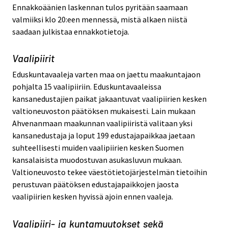
Ennakkoäänien laskennan tulos pyritään saamaan
valmiiksi klo 20:een mennessä, mistä alkaen niistä
saadaan julkistaa ennakkotietoja.
Vaalipiirit
Eduskuntavaaleja varten maa on jaettu maakuntajaon
pohjalta 15 vaalipiiriin. Eduskuntavaaleissa
kansanedustajien paikat jakaantuvat vaalipiirien kesken
valtioneuvoston päätöksen mukaisesti. Lain mukaan
Ahvenanmaan maakunnan vaalipiiristä valitaan yksi
kansanedustaja ja loput 199 edustajapaikkaa jaetaan
suhteellisesti muiden vaalipiirien kesken Suomen
kansalaisista muodostuvan asukasluvun mukaan.
Valtioneuvosto tekee väestötietojärjestelmän tietoihin
perustuvan päätöksen edustajapaikkojen jaosta
vaalipiirien kesken hyvissä ajoin ennen vaaleja.
Vaalipiiri- ja kuntamuutokset sekä