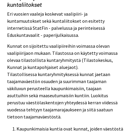
kuntaliitokset
Eri vuosien vaaleja koskevat vaalipiiri- ja
kuntamuutokset sekä kuntaliitokset on esitetty
internetissä StatFin - palvelussa ja perinteisessä
Eduskuntavaalit - paperijulkaisussa.
Kunnat on sijoitettu vaalipiireihin voimassa olevan
vaalipiirijaon mukaan. Tilastossa on käytetty voimassa
olevaa tilastollista kuntaryhmitystä (Tilastokeskus,
Kunnat ja kuntapohjaiset aluejaot).
Tilastollisessa kuntaryhmityksessä kunnat jaetaan
taajamaväestön osuuden ja suurimman taajaman
väkiluvun perusteella kaupunkimaisiin, taajaan
asuttuihin sekä maaseutumaisiin kuntiin. Luokitus
perustuu väestölaskentojen yhteydessä kerran viidessä
vuodessa tehtyyn taajamarajaukseen ja siitä saatuun
tietoon taajamaväestöstä.
Kaupunkimaisia kuntia ovat kunnat, joiden väestöstä