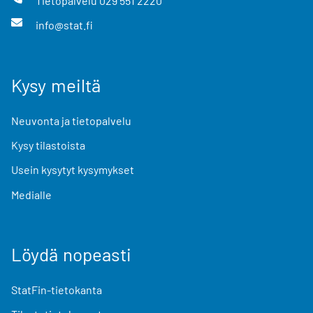
Tietopalvelu
029 551 2220
info@stat.fi
Kysy meiltä
Neuvonta ja tietopalvelu
Kysy tilastoista
Usein kysytyt kysymykset
Medialle
Löydä nopeasti
StatFin-tietokanta