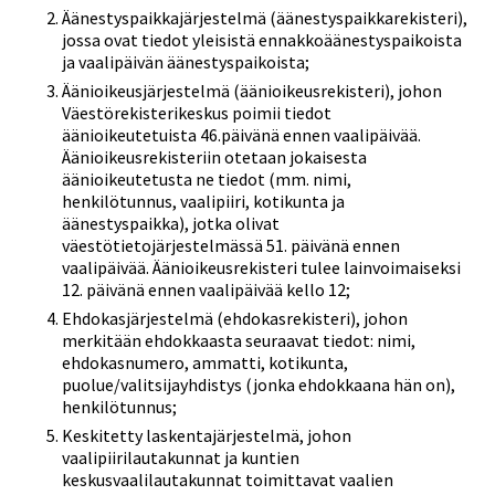
Äänestyspaikkajärjestelmä (äänestyspaikkarekisteri),
jossa ovat tiedot yleisistä ennakkoäänestyspaikoista
ja vaalipäivän äänestyspaikoista;
Äänioikeusjärjestelmä (äänioikeusrekisteri), johon
Väestörekisterikeskus poimii tiedot
äänioikeutetuista 46.päivänä ennen vaalipäivää.
Äänioikeusrekisteriin otetaan jokaisesta
äänioikeutetusta ne tiedot (mm. nimi,
henkilötunnus, vaalipiiri, kotikunta ja
äänestyspaikka), jotka olivat
väestötietojärjestelmässä 51. päivänä ennen
vaalipäivää. Äänioikeusrekisteri tulee lainvoimaiseksi
12. päivänä ennen vaalipäivää kello 12;
Ehdokasjärjestelmä (ehdokasrekisteri), johon
merkitään ehdokkaasta seuraavat tiedot: nimi,
ehdokasnumero, ammatti, kotikunta,
puolue/valitsijayhdistys (jonka ehdokkaana hän on),
henkilötunnus;
Keskitetty laskentajärjestelmä, johon
vaalipiirilautakunnat ja kuntien
keskusvaalilautakunnat toimittavat vaalien