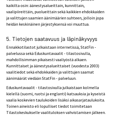
kaikilta osin: äänestysalueittain, kunnittain,
vaalipiireittäin, puolueittain sekä kaikkien ehdokkaiden
ja valittujen saamien äänimäärien suhteen, jolloin jopa
heidän keskinäinen järjestyksensä voi muuttua.
5. Tietojen saatavuus ja läpinäkyvyys
Ennakkotilastot julkaistaan internetissä, StatFin -
palvelussa sekä Eduskuntavaalit - tilastosivulla,
mahdollisimman pikaisesti vaaliyöstä alkaen.
Kunnittaiset ja äänestysalueittaiset (vuodesta 2003)
vaalitiedot sekä ehdokkaiden ja valittujen saamat
äänimäärät viedään StatFin - palveluun.
Eduskuntavaalit - tilastosivulla julkaistaan kolmella
kielellä (suomi, ruotsi ja englanti) katsauksia ja kyseistä
vaalia koskevien taulukoiden lisäksi aikasarjataulukoita.
Toinen aineisto eli lopulliset tiedot toimitetaan
Tilastokeskukselle vaalituloksen vahvistamisen jälkeen.