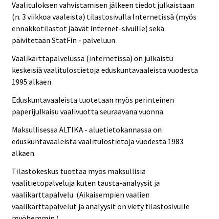
Vaalituloksen vahvistamisen jälkeen tiedot julkaistaan
(n. 3 viikkoa vaaleista) tilastosivulla Internetissä (myös
ennakkotilastot jäävät internet-sivuille) sekä
päivitetään StatFin - palveluun.
Vaalikarttapalvelussa (internetissä) on julkaistu
keskeisiä vaalitulostietoja eduskuntavaaleista vuodesta
1995 alkaen.
Eduskuntavaaleista tuotetaan myös perinteinen
paperijulkaisu vaalivuotta seuraavana vuonna.
Maksullisessa ALTIKA - aluetietokannassa on
eduskuntavaaleista vaalitulostietoja vuodesta 1983
alkaen.
Tilastokeskus tuottaa myös maksullisia
vaalitietopalveluja kuten tausta-analyysit ja
vaalikarttapalvelu. (Aikaisempien vaalien
vaalikarttapalvelut ja analyysit on viety tilastosivulle
myöhemmin.)