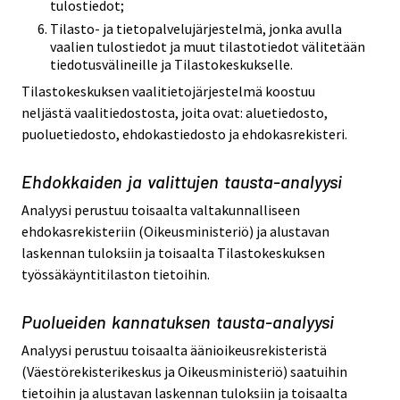
tulostiedot;
Tilasto- ja tietopalvelujärjestelmä, jonka avulla
vaalien tulostiedot ja muut tilastotiedot välitetään
tiedotusvälineille ja Tilastokeskukselle.
Tilastokeskuksen vaalitietojärjestelmä koostuu
neljästä vaalitiedostosta, joita ovat: aluetiedosto,
puoluetiedosto, ehdokastiedosto ja ehdokasrekisteri.
Ehdokkaiden ja valittujen tausta-analyysi
Analyysi perustuu toisaalta valtakunnalliseen
ehdokasrekisteriin (Oikeusministeriö) ja alustavan
laskennan tuloksiin ja toisaalta Tilastokeskuksen
työssäkäyntitilaston tietoihin.
Puolueiden kannatuksen tausta-analyysi
Analyysi perustuu toisaalta äänioikeusrekisteristä
(Väestörekisterikeskus ja Oikeusministeriö) saatuihin
tietoihin ja alustavan laskennan tuloksiin ja toisaalta