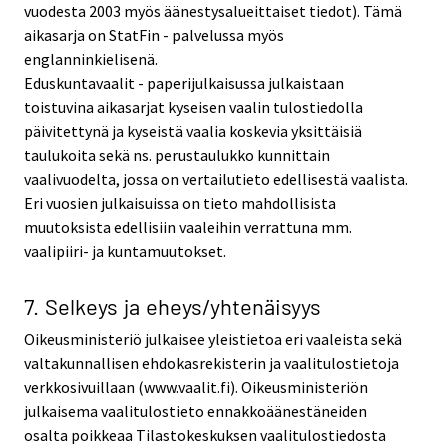
vuodesta 2003 myös äänestysalueittaiset tiedot). Tämä
aikasarja on StatFin - palvelussa myös
englanninkielisenä.
Eduskuntavaalit - paperijulkaisussa julkaistaan
toistuvina aikasarjat kyseisen vaalin tulostiedolla
päivitettynä ja kyseistä vaalia koskevia yksittäisiä
taulukoita sekä ns. perustaulukko kunnittain
vaalivuodelta, jossa on vertailutieto edellisestä vaalista.
Eri vuosien julkaisuissa on tieto mahdollisista
muutoksista edellisiin vaaleihin verrattuna mm.
vaalipiiri- ja kuntamuutokset.
7. Selkeys ja eheys/yhtenäisyys
Oikeusministeriö julkaisee yleistietoa eri vaaleista sekä
valtakunnallisen ehdokasrekisterin ja vaalitulostietoja
verkkosivuillaan (www.vaalit.fi). Oikeusministeriön
julkaisema vaalitulostieto ennakkoäänestäneiden
osalta poikkeaa Tilastokeskuksen vaalitulostiedosta