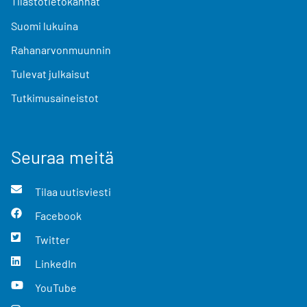
Tilastotietokannat
Suomi lukuina
Rahanarvonmuunnin
Tulevat julkaisut
Tutkimusaineistot
Seuraa meitä
Tilaa uutisviesti
Facebook
Twitter
LinkedIn
YouTube