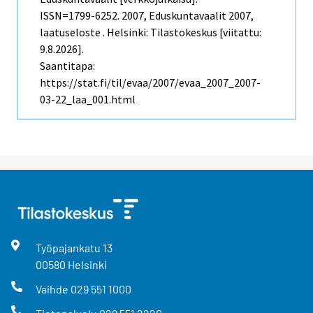
ISSN=1799-6252. 2007, Eduskuntavaalit 2007,
laatuseloste . Helsinki: Tilastokeskus [viitattu:
9.8.2026].
Saantitapa:
https://stat.fi/til/evaa/2007/evaa_2007_2007-
03-22_laa_001.html
Työpajankatu
13
00580
Helsinki
Vaihde
029 551 1000