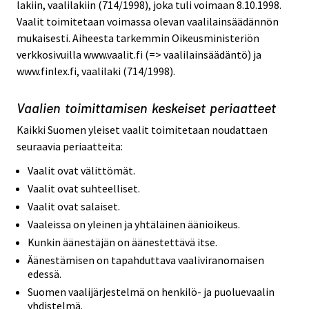
lakiin, vaalilakiin (714/1998), joka tuli voimaan 8.10.1998.
Vaalit toimitetaan voimassa olevan vaalilainsäädännön
mukaisesti. Aiheesta tarkemmin Oikeusministeriön
verkkosivuilla www.vaalit.fi (=> vaalilainsäädäntö) ja
www.finlex.fi, vaalilaki (714/1998).
Vaalien toimittamisen keskeiset periaatteet
Kaikki Suomen yleiset vaalit toimitetaan noudattaen
seuraavia periaatteita:
Vaalit ovat välittömät.
Vaalit ovat suhteelliset.
Vaalit ovat salaiset.
Vaaleissa on yleinen ja yhtäläinen äänioikeus.
Kunkin äänestäjän on äänestettävä itse.
Äänestämisen on tapahduttava vaaliviranomaisen
edessä.
Suomen vaalijärjestelmä on henkilö- ja puoluevaalin
yhdistelmä.