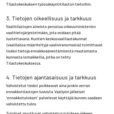
Tilastokeskuksen työssäkäyntitilaston tietoihin.
3. Tietojen oikeellisuus ja tarkkuus
Vaalitilastojen aineisto perustuu oikeusministeriön
vaalitietojärjestelmään, jota voidaan pitää
luotettavana. Kuntien keskusvaalilautakunnat
(vaalilaissa määriteltyjä vaaliviranomaisia) toimittavat
lisäksi tietoja ennakkoäänestämisestä muutamasta
kunnasta lomakkeilla, jotka on tehty
Tilastokeskuksessa.
4. Tietojen ajantasaisuus ja tarkkuus
Vahvistetut tiedot poikkeavat aina jonkin verran
ennakkotilastojen luvuista. Vaaliyön jälkeiset
'ennakkotulokset' palvelevat käyttäjiä kunnes saadaan
vahvistettu tulos.
Tulokset muuttuvat vahvistetun tuloksen jälkeen