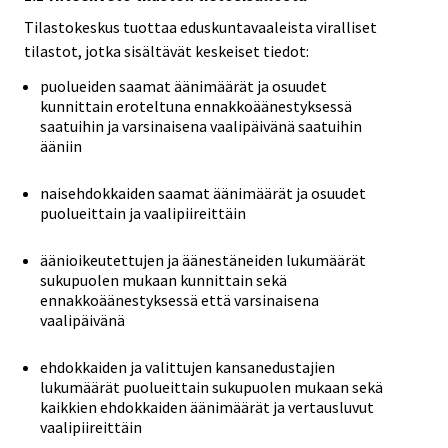
Tilastokeskus tuottaa eduskuntavaaleista viralliset
tilastot, jotka sisältävät keskeiset tiedot:
puolueiden saamat äänimäärät ja osuudet
kunnittain eroteltuna ennakkoäänestyksessä
saatuihin ja varsinaisena vaalipäivänä saatuihin
ääniin
naisehdokkaiden saamat äänimäärät ja osuudet
puolueittain ja vaalipiireittäin
äänioikeutettujen ja äänestäneiden lukumäärät
sukupuolen mukaan kunnittain sekä
ennakkoäänestyksessä että varsinaisena
vaalipäivänä
ehdokkaiden ja valittujen kansanedustajien
lukumäärät puolueittain sukupuolen mukaan sekä
kaikkien ehdokkaiden äänimäärät ja vertausluvut
vaalipiireittäin