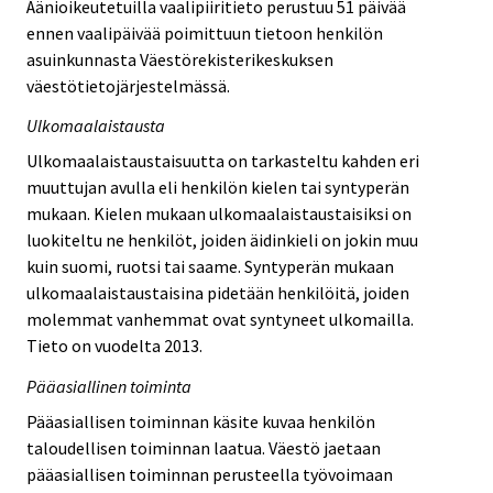
Äänioikeutetuilla vaalipiiritieto perustuu 51 päivää
ennen vaalipäivää poimittuun tietoon henkilön
asuinkunnasta Väestörekisterikeskuksen
väestötietojärjestelmässä.
Ulkomaalaistausta
Ulkomaalaistaustaisuutta on tarkasteltu kahden eri
muuttujan avulla eli henkilön kielen tai syntyperän
mukaan. Kielen mukaan ulkomaalaistaustaisiksi on
luokiteltu ne henkilöt, joiden äidinkieli on jokin muu
kuin suomi, ruotsi tai saame. Syntyperän mukaan
ulkomaalaistaustaisina pidetään henkilöitä, joiden
molemmat vanhemmat ovat syntyneet ulkomailla.
Tieto on vuodelta 2013.
Pääasiallinen toiminta
Pääasiallisen toiminnan käsite kuvaa henkilön
taloudellisen toiminnan laatua. Väestö jaetaan
pääasiallisen toiminnan perusteella työvoimaan