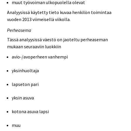
muut työvoiman ulkopuolella olevat
Analyysissä käytetty tieto kuvaa henkilön toimintaa
vuoden 2013 viimeisellä viikolla.
Perheasema
Tässä analyysissä väestö on jaoteltu perheaseman
mukaan seuraaviin luokkiin
avio-/avoperheen vanhempi
yksinhuoltaja
lapseton pari
yksin asuva
kotona asuva lapsi
muu