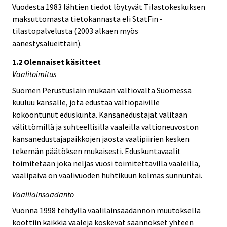
Vuodesta 1983 lähtien tiedot löytyvät Tilastokeskuksen
maksuttomasta tietokannasta eli StatFin -
tilastopalvelusta (2003 alkaen myös
äänestysalueittain).
1.2 Olennaiset käsitteet
Vaalitoimitus
Suomen Perustuslain mukaan valtiovalta Suomessa
kuuluu kansalle, jota edustaa valtiopäiville
kokoontunut eduskunta. Kansanedustajat valitaan
välittömillä ja suhteellisilla vaaleilla valtioneuvoston
kansanedustajapaikkojen jaosta vaalipiirien kesken
tekemän päätöksen mukaisesti. Eduskuntavaalit
toimitetaan joka neljäs vuosi toimitettavilla vaaleilla,
vaalipäivä on vaalivuoden huhtikuun kolmas sunnuntai.
Vaalilainsäädäntö
Vuonna 1998 tehdyllä vaalilainsäädännön muutoksella
koottiin kaikkia vaaleja koskevat säännökset yhteen