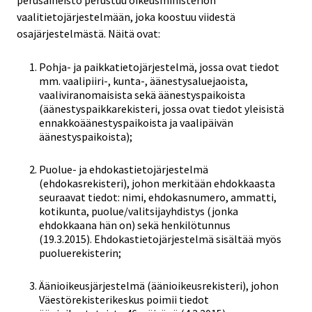
vaalitietojärjestelmään, joka koostuu viidestä
osajärjestelmästä. Näitä ovat:
Pohja- ja paikkatietojärjestelmä, jossa ovat tiedot
mm. vaalipiiri-, kunta-, äänestysaluejaoista,
vaaliviranomaisista sekä äänestyspaikoista
(äänestyspaikkarekisteri, jossa ovat tiedot yleisistä
ennakkoäänestyspaikoista ja vaalipäivän
äänestyspaikoista);
Puolue- ja ehdokastietojärjestelmä
(ehdokasrekisteri), johon merkitään ehdokkaasta
seuraavat tiedot: nimi, ehdokasnumero, ammatti,
kotikunta, puolue/valitsijayhdistys (jonka
ehdokkaana hän on) sekä henkilötunnus
(19.3.2015). Ehdokastietojärjestelmä sisältää myös
puoluerekisterin;
Äänioikeusjärjestelmä (äänioikeusrekisteri), johon
Väestörekisterikeskus poimii tiedot