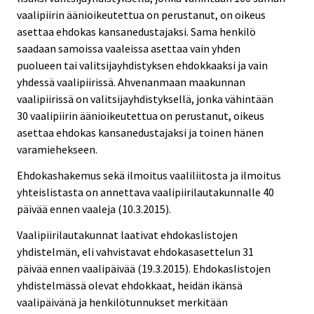
vaalipiirin äänioikeutettua on perustanut, on oikeus
asettaa ehdokas kansanedustajaksi. Sama henkilö
saadaan samoissa vaaleissa asettaa vain yhden
puolueen tai valitsijayhdistyksen ehdokkaaksi ja vain
yhdessä vaalipiirissä. Ahvenanmaan maakunnan
vaalipiirissä on valitsijayhdistyksellä, jonka vähintään
30 vaalipiirin äänioikeutettua on perustanut, oikeus
asettaa ehdokas kansanedustajaksi ja toinen hänen
varamiehekseen.
Ehdokashakemus sekä ilmoitus vaaliliitosta ja ilmoitus
yhteislistasta on annettava vaalipiirilautakunnalle 40
päivää ennen vaaleja (10.3.2015).
Vaalipiirilautakunnat laativat ehdokaslistojen
yhdistelmän, eli vahvistavat ehdokasasettelun 31
päivää ennen vaalipäivää (19.3.2015). Ehdokaslistojen
yhdistelmässä olevat ehdokkaat, heidän ikänsä
vaalipäivänä ja henkilötunnukset merkitään