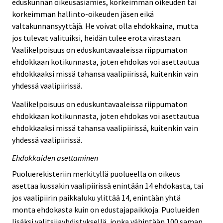
eduskunnan oikeusasiamies, korkeimman oikeuden tai
korkeimman hallinto-oikeuden jäsen eikä
valtakunnansyyttäjä. He voivat olla ehdokkaina, mutta
jos tulevat valituiksi, heidän tulee erota virastaan.
Vaalikelpoisuus on eduskuntavaaleissa riippumaton
ehdokkaan kotikunnasta, joten ehdokas voi asettautua
ehdokkaaksi missä tahansa vaalipiirissä, kuitenkin vain
yhdessä vaalipiirissä.
Vaalikelpoisuus on eduskuntavaaleissa riippumaton
ehdokkaan kotikunnasta, joten ehdokas voi asettautua
ehdokkaaksi missä tahansa vaalipiirissä, kuitenkin vain
yhdessä vaalipiirissä.
Ehdokkaiden asettaminen
Puoluerekisteriin merkityllä puolueella on oikeus
asettaa kussakin vaalipiirissä enintään 14 ehdokasta, tai
jos vaalipiirin paikkaluku ylittää 14, enintään yhtä
monta ehdokasta kuin on edustajapaikkoja. Puolueiden
lisäksi valitsijayhdistyksellä, jonka vähintään 100 saman