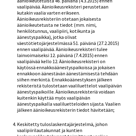
äänioikeutetuista 46. päivänä (4.3.2015) ennen
vaalipäivää. Äänioikeusrekisteri perustetaan
kutakin vaalia varten erikseen.
Äänioikeusrekisteriin otetaan jokaisesta
äänioikeutetusta ne tiedot (mm. nimi,
henkilötunnus, vaalipiiri, kotikunta ja
äänestyspaikka), jotka olivat
väestötietojärjestelmässä 51. päivänä (27.2.2015)
ennen vaalipäivää. Äänioikeusrekisteri tulee
lainvoimaiseksi 12. päivänä (7.4.2015) ennen
vaalipäivää kello 12. Äänioikeusrekisteri on
käytössä ennakkoäänestyspaikoissa ja jokaisen
ennakkoon äänestävän äänestämisestä tehdään
siihen merkintä. Ennakkoäänestyksen jälkeen
rekisteristä tulostetaan vaaliluettelot vaalipäivän
äänestyspaikoille. Äänioikeusrekisteriä voidaan
kuitenkin käyttää myös vaalipäivän
äänestyspaikalla vaaliluetteloiden sijasta. Vaalien
jälkeen äänioikeusrekisterin tiedot hävitetään;
Keskitetty tuloslaskentajärjestelmä, johon
vaalipiirilautakunnat ja kuntien