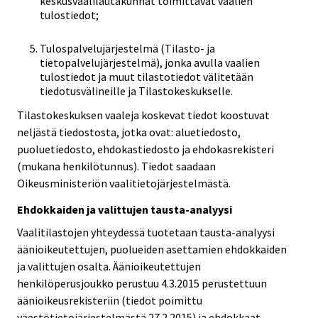
keskusvaalilautakunnat toimittavat vaalien
tulostiedot;
Tulospalvelujärjestelmä (Tilasto- ja
tietopalvelujärjestelmä), jonka avulla vaalien
tulostiedot ja muut tilastotiedot välitetään
tiedotusvälineille ja Tilastokeskukselle.
Tilastokeskuksen vaaleja koskevat tiedot koostuvat
neljästä tiedostosta, jotka ovat: aluetiedosto,
puoluetiedosto, ehdokastiedosto ja ehdokasrekisteri
(mukana henkilötunnus). Tiedot saadaan
Oikeusministeriön vaalitietojärjestelmästä.
Ehdokkaiden ja valittujen tausta-analyysi
Vaalitilastojen yhteydessä tuotetaan tausta-analyysi
äänioikeutettujen, puolueiden asettamien ehdokkaiden
ja valittujen osalta. Äänioikeutettujen
henkilöperusjoukko perustuu 4.3.2015 perustettuun
äänioikeusrekisteriin (tiedot poimittu
väestötietojärjestelmästä 27.2.2015) ja ehdokkaat