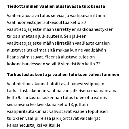
Tiedottaminen vaalien alustavasta tuloksesta
Vaalien alustava tulos selviää jo vaalipäivän iltana.
Vaalihuoneistojen sulkeuduttua kello 20
vaalitietojärjestelmään siirretty ennakkoäänestyksen
tulos annetaan julkisuuteen. Sen jälkeen
vaalitietojärjestelmään siirretään vaalilautakuntien
alustavat laskelmat sitä mukaa kun ne vaalipäivän
iltana valmistuvat. Yleensä alustava tulos on
kokonaisuudessaan selvillä viimeistään kello 23.
Tarkastuslaskenta ja vaalien tuloksen vahvistaminen
Vaalipiirilautakunnat aloittavat äänestyslippujen
tarkastuslaskennan vaalipäivän jälkeisenä maanantaina
kello 9. Tarkastuslaskennan tulos tulee olla valmis
seuraavana keskiviikkona kello 18, jolloin
vaalipiirilautakunnat vahvistavat vaalien lopullisen
tuloksen vaalipiireissä ja kirjoittavat valtakirjat
kansanedustajiksi valituille.