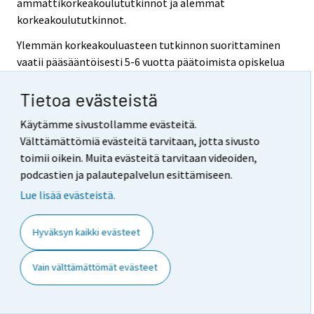
ammattikorkeakoulututkinnot ja alemmat
korkeakoulututkinnot.
Ylemmän korkeakouluasteen tutkinnon suorittaminen
vaatii pääsääntöisesti 5-6 vuotta päätoimista opiskelua
keskiasteen jälkeen. Ylempään korkeakouluasteeseen
Tietoa evästeistä
luetaan esim. maisteritutkinnot ja lääkäreiden
erikoistumistutkinnot.
Käytämme sivustollamme evästeitä.
Tutkijakoulutusasteen tutkinnon suorittaminen
Välttämättömiä evästeitä tarvitaan, jotta sivusto
edellyttää itsenäisen ja julkaisukelpoisen tutkimustyön
toimii oikein. Muita evästeitä tarvitaan videoiden,
tai väitöskirjan tekemistä. Tutkinnot ovat tieteellisiä
podcastien ja palautepalvelun esittämiseen.
lisensiaatin ja tohtorin tutkintoja.
Lue lisää evästeistä.
Tiedot henkilön koulutuksesta saadaan
Tilastokeskuksen tutkintorekisteristä. Analyysissä
Hyväksyn kaikki evästeet
käytetyt tiedot ovat vuodelta 2013.
Vain välttämättömät evästeet
Käytettävissä olevat rahatulot
Käytettävissä olevat rahatulot sisältävät
rahamääräiset tuloerät ja työsuhteeseen liittyvät