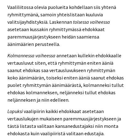
Vaaliliitossa olevia puolueita kohdellaan siis yhtenä
ryhmittymänä, samoin yhteislistaan kuuluvia
valitsijayhdistyksiä. Laskennan
toisessa vaiheessa
asetetaan kussakin ryhmittymässä ehdokkaat
paremmuusjärjestykseen heidän saamiensa
äänimäärien perusteella.
Kolmannessa vaiheessa
annetaan kullekin ehdokkaalle
vertausluvut siten, että ryhmittymän eniten ääniä
saanut ehdokas saa vertausluvukseen ryhmittymän
koko äänimäärän, toiseksi eniten ääniä saanut ehdokas
puolet ryhmittymän äänimäärästä, kolmanneksi tullut
ehdokas kolmanneksen, neljänneksi tullut ehdokas
neljänneksen ja niin edelleen.
Lopuksi
vaalipiirin kaikki ehdokkaat asetetaan
vertauslukujen mukaiseen paremmuusjärjestykseen ja
tästä listasta valitaan kansanedustajaksi niin monta
ehdokasta kuin vaalipiiristä valitaan edustajia.