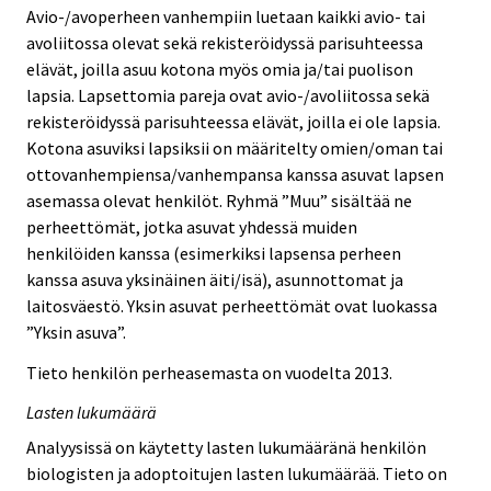
Avio-/avoperheen vanhempiin luetaan kaikki avio- tai
avoliitossa olevat sekä rekisteröidyssä parisuhteessa
elävät, joilla asuu kotona myös omia ja/tai puolison
lapsia. Lapsettomia pareja ovat avio-/avoliitossa sekä
rekisteröidyssä parisuhteessa elävät, joilla ei ole lapsia.
Kotona asuviksi lapsiksii on määritelty omien/oman tai
ottovanhempiensa/vanhempansa kanssa asuvat lapsen
asemassa olevat henkilöt. Ryhmä ”Muu” sisältää ne
perheettömät, jotka asuvat yhdessä muiden
henkilöiden kanssa (esimerkiksi lapsensa perheen
kanssa asuva yksinäinen äiti/isä), asunnottomat ja
laitosväestö. Yksin asuvat perheettömät ovat luokassa
”Yksin asuva”.
Tieto henkilön perheasemasta on vuodelta 2013.
Lasten lukumäärä
Analyysissä on käytetty lasten lukumääränä henkilön
biologisten ja adoptoitujen lasten lukumäärää. Tieto on