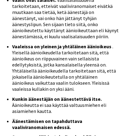
Vaalit ovat salaiset.
Vaalisalaisuudella
tarkoitetaan, etteivät vaaliviranomaiset eivätkä
muutkaan saa tietää, ketä äänestäjä on
äänestänyt, vai onko hän jättänyt tyhjän
äänestyslipun. Sen sijaan tieto siitä, onko
äänioikeutettu käyttänyt äänioikeuttaan eli käynyt
äänestämässä, ei kuulu vaalisalaisuuden piiriin.
Vaaleissa on yleinen ja yhtäläinen äänioikeus
.
Yleisellä äänioikeudella tarkoitetaan sitä, että
äänioikeus on riippuvainen vain sellaisista
edellytyksistä, jotka kansalaisella yleensä on.
Yhtäläisellä äänioikeudella tarkoitetaan sitä, että
jokaisella äänioikeutetulla on yhtäläinen
äänioikeus vaikuttaa vaalin tulokseen. Yleisissä
vaaleissa kullakin on yksi ääni.
Kunkin äänestäjän on äänestettävä itse.
Äänioikeutta ei saa käyttää valtuusmiehen eli
asiamiehen kautta.
Äänestämisen on tapahduttava
vaaliviranomaisen edessä.