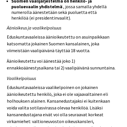
Suomen vaalijärjestelmä on henkilö- ja
puoluevaalin yhdistelmä
, jossa samalla yhdellä
numerolla äänestetään sekä puoluetta että
henkilöä (ei presidentinvaalit).
Äänioikeus ja vaalikelpoisuus
Eduskuntavaaleissa äänioikeutettu on asuinpaikkaan
katsomatta jokainen Suomen kansalainen, joka
viimeistään vaalipäivänä täyttää 18 vuotta.
Äänioikeutettu voi äänestää joko 1)
ennakkoäänestysaikana tai 2) vaalipäivänä sunnuntaina.
Vaalikelpoisuus
Eduskuntavaaleissa vaalikelpoinen on jokainen
äänioikeutettu henkilö, joka ei ole vajaavaltainen eli
holhouksen alainen. Kansanedustajaksi ei kuitenkaan
voida valita sotilasvirassa olevaa henkilöä. Lisäksi
kansanedustajana eivät voi olla seuraavat korkeat
virkamiehet: valtioneuvoston oikeuskansleri,