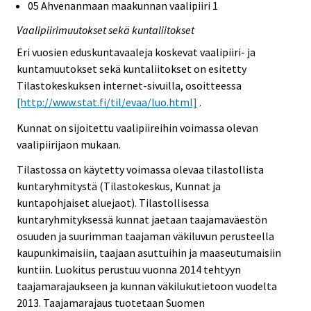
05 Ahvenanmaan maakunnan vaalipiiri 1
Vaalipiirimuutokset sekä kuntaliitokset
Eri vuosien eduskuntavaaleja koskevat vaalipiiri- ja
kuntamuutokset sekä kuntaliitokset on esitetty
Tilastokeskuksen internet-sivuilla, osoitteessa
[http://www.stat.fi/til/evaa/luo.html]
.
Kunnat on sijoitettu vaalipiireihin voimassa olevan
vaalipiirijaon mukaan.
Tilastossa on käytetty voimassa olevaa tilastollista
kuntaryhmitystä (Tilastokeskus, Kunnat ja
kuntapohjaiset aluejaot). Tilastollisessa
kuntaryhmityksessä kunnat jaetaan taajamaväestön
osuuden ja suurimman taajaman väkiluvun perusteella
kaupunkimaisiin, taajaan asuttuihin ja maaseutumaisiin
kuntiin. Luokitus perustuu vuonna 2014 tehtyyn
taajamarajaukseen ja kunnan väkilukutietoon vuodelta
2013. Taajamarajaus tuotetaan Suomen