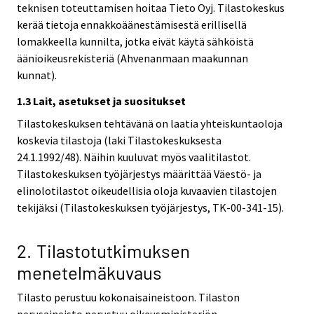
teknisen toteuttamisen hoitaa Tieto Oyj. Tilastokeskus
kerää tietoja ennakkoäänestämisestä erillisellä
lomakkeella kunnilta, jotka eivät käytä sähköistä
äänioikeusrekisteriä (Ahvenanmaan maakunnan
kunnat).
1.3 Lait, asetukset ja suositukset
Tilastokeskuksen tehtävänä on laatia yhteiskuntaoloja
koskevia tilastoja (laki Tilastokeskuksesta
24.1.1992/48). Näihin kuuluvat myös vaalitilastot.
Tilastokeskuksen työjärjestys määrittää Väestö- ja
elinolotilastot oikeudellisia oloja kuvaavien tilastojen
tekijäksi (Tilastokeskuksen työjärjestys, TK-00-341-15).
2. Tilastotutkimuksen
menetelmäkuvaus
Tilasto perustuu kokonaisaineistoon. Tilaston
perusaineisto perustuu oikeusministeriön