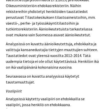
Oikeusministeriön ehdokasrekisteriin. Näihin
rekistereihin yhdistetyt henkilöiden taustatiedot
perustuvat Tilastokeskuksen tilastoaineistoihin, mm.
väestö-, perhe- ja työssäkäyntitilastoihin ja
tutkintorekisteriin. Äänioikeutetuista tarkastelussa
ovat mukana vain Suomessa asuvat äänioikeutetut.
Analyysissä on kuvattu äänioikeutettuja, ehdokkaita ja
valittuja kansanedustajia tiettyjen muuttujien suhteen.
Taustatiedot ovat yleensä vuosilta 2012-2014. Tätä
uudempia tietoja ei ole ollut käytettävissä. Henkilön ikä
on ikä vaalipäivänä kokonaisina vuosina.
Seuraavassa on kuvattu analyysissä käytetyt
taustamuuttujat.
Vaalipiirit
Analyysissä käytetty vaalipiiri on ehdokkailla se
vaalipiiri, jossa henkilö on ehdokkaana.