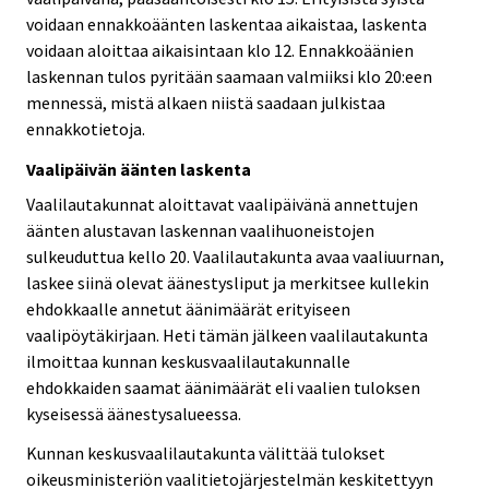
voidaan ennakkoäänten laskentaa aikaistaa, laskenta
voidaan aloittaa aikaisintaan klo 12. Ennakkoäänien
laskennan tulos pyritään saamaan valmiiksi klo 20:een
mennessä, mistä alkaen niistä saadaan julkistaa
ennakkotietoja.
Vaalipäivän äänten laskenta
Vaalilautakunnat aloittavat vaalipäivänä annettujen
äänten alustavan laskennan vaalihuoneistojen
sulkeuduttua kello 20. Vaalilautakunta avaa vaaliuurnan,
laskee siinä olevat äänestysliput ja merkitsee kullekin
ehdokkaalle annetut äänimäärät erityiseen
vaalipöytäkirjaan. Heti tämän jälkeen vaalilautakunta
ilmoittaa kunnan keskusvaalilautakunnalle
ehdokkaiden saamat äänimäärät eli vaalien tuloksen
kyseisessä äänestysalueessa.
Kunnan keskusvaalilautakunta välittää tulokset
oikeusministeriön vaalitietojärjestelmän keskitettyyn