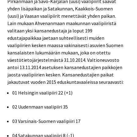
Pirkanmaan ja Savo-Karjalan (uusi) vaalipiirit saavat
yhden lisäpaikan ja Satakunnan, Kaakkois-Suomen
(uusi) ja Vaasan vaalipiirit menettävät yhden paikan.
Lain mukaan Ahvenanmaan maakunnan vaalipiiristä
valitaan yksi kansanedustaja ja loput 199
edustajapaikkaa jaetaan suhteellisesti muiden
vaalipiirien kesken maassa vakinaisesti asuvien Suomen
kansalaisten lukumäärän mukaan, joka on otettu
väestötietojärjestelmästä 31.10.2014. Valtioneuvosto
antoi 13.11.2014 asetuksen kansanedustajien paikkojen
jaosta vaalipiirien kesken. Kansanedustajien paikat
jakautuvat vuoden 2015 eduskuntavaaleissa seuraavasti:
01 Helsingin vaalipiiri 22 (+1)
02 Uudenmaan vaalipiiri 35
03 Varsinais-Suomen vaalipiiri 17
04 Satakunnan vaalipiiri 8 (-1)