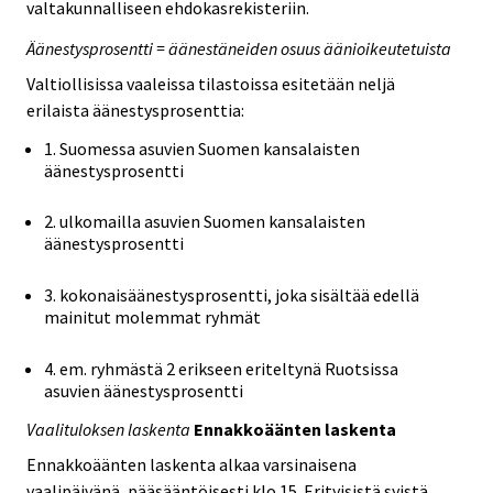
valtakunnalliseen ehdokasrekisteriin.
Äänestysprosentti = äänestäneiden osuus äänioikeutetuista
Valtiollisissa vaaleissa tilastoissa esitetään neljä
erilaista äänestysprosenttia:
1. Suomessa asuvien Suomen kansalaisten
äänestysprosentti
2. ulkomailla asuvien Suomen kansalaisten
äänestysprosentti
3. kokonaisäänestysprosentti, joka sisältää edellä
mainitut molemmat ryhmät
4. em. ryhmästä 2 erikseen eriteltynä Ruotsissa
asuvien äänestysprosentti
Vaalituloksen laskenta
Ennakkoäänten laskenta
Ennakkoäänten laskenta alkaa varsinaisena
vaalipäivänä, pääsääntöisesti klo 15. Erityisistä syistä