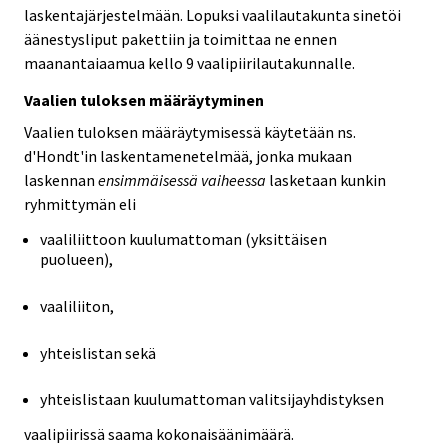
laskentajärjestelmään. Lopuksi vaalilautakunta sinetöi
äänestysliput pakettiin ja toimittaa ne ennen
maanantaiaamua kello 9 vaalipiirilautakunnalle.
Vaalien tuloksen määräytyminen
Vaalien tuloksen määräytymisessä käytetään ns.
d'Hondt'in laskentamenetelmää, jonka mukaan
laskennan
ensimmäisessä vaiheessa
lasketaan kunkin
ryhmittymän eli
vaaliliittoon kuulumattoman (yksittäisen
puolueen),
vaaliliiton,
yhteislistan sekä
yhteislistaan kuulumattoman valitsijayhdistyksen
vaalipiirissä saama kokonaisäänimäärä.