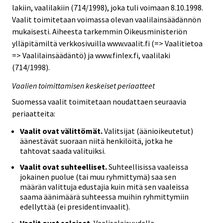
lakiin, vaalilakiin (714/1998), joka tuli voimaan 8.10.1998.
Vaalit toimitetaan voimassa olevan vaalilainsäädännön
mukaisesti. Aiheesta tarkemmin Oikeusministeriön
ylläpitämiltä verkkosivuilla www.vaalit.fi (=> Vaalitietoa
=> Vaalilainsäädäntö) ja www.finlex.fi, vaalilaki
(714/1998).
Vaalien toimittamisen keskeiset periaatteet
Suomessa vaalit toimitetaan noudattaen seuraavia
periaatteita:
Vaalit ovat välittömät.
Valitsijat (äänioikeutetut)
äänestävät suoraan niitä henkilöitä, jotka he
tahtovat saada valituiksi.
Vaalit ovat suhteelliset.
Suhteellisissa vaaleissa
jokainen puolue (tai muu ryhmittymä) saa sen
määrän valittuja edustajia kuin mitä sen vaaleissa
saama äänimäärä suhteessa muihin ryhmittymiin
edellyttää (ei presidentinvaalit).