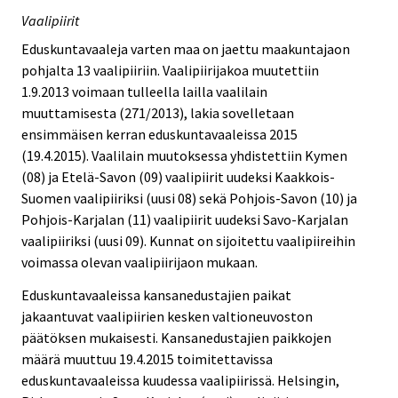
Vaalipiirit
Eduskuntavaaleja varten maa on jaettu maakuntajaon
pohjalta 13 vaalipiiriin. Vaalipiirijakoa muutettiin
1.9.2013 voimaan tulleella lailla vaalilain
muuttamisesta (271/2013), lakia sovelletaan
ensimmäisen kerran eduskuntavaaleissa 2015
(19.4.2015). Vaalilain muutoksessa yhdistettiin Kymen
(08) ja Etelä-Savon (09) vaalipiirit uudeksi Kaakkois-
Suomen vaalipiiriksi (uusi 08) sekä Pohjois-Savon (10) ja
Pohjois-Karjalan (11) vaalipiirit uudeksi Savo-Karjalan
vaalipiiriksi (uusi 09). Kunnat on sijoitettu vaalipiireihin
voimassa olevan vaalipiirijaon mukaan.
Eduskuntavaaleissa kansanedustajien paikat
jakaantuvat vaalipiirien kesken valtioneuvoston
päätöksen mukaisesti. Kansanedustajien paikkojen
määrä muuttuu 19.4.2015 toimitettavissa
eduskuntavaaleissa kuudessa vaalipiirissä. Helsingin,