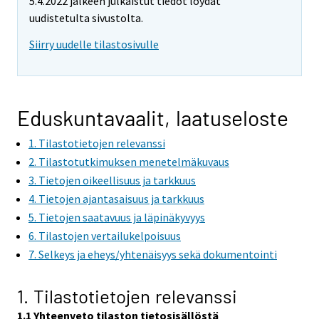
5.4.2022 jälkeen julkaistut tiedot löydät
uudistetulta sivustolta.
Siirry uudelle tilastosivulle
Eduskuntavaalit, laatuseloste
1. Tilastotietojen relevanssi
2. Tilastotutkimuksen menetelmäkuvaus
3. Tietojen oikeellisuus ja tarkkuus
4. Tietojen ajantasaisuus ja tarkkuus
5. Tietojen saatavuus ja läpinäkyvyys
6. Tilastojen vertailukelpoisuus
7. Selkeys ja eheys/yhtenäisyys sekä dokumentointi
1. Tilastotietojen relevanssi
1.1 Yhteenveto tilaston tietosisällöstä