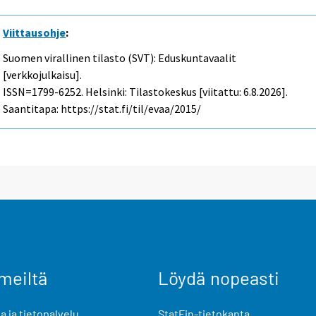
Viittausohje
:
Suomen virallinen tilasto (SVT): Eduskuntavaalit
[verkkojulkaisu].
ISSN=1799-6252. Helsinki: Tilastokeskus [viitattu: 6.8.2026].
Saantitapa: https://stat.fi/til/evaa/2015/
meiltä
Löydä nopeasti
 ja tietopalvelu
StatFin-tietokanta