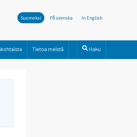
Suomeksi
På svenska
In English
nkohtaista
Tietoa meistä
Haku