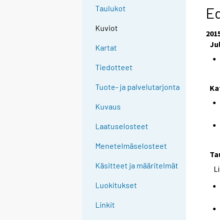
e
Taulukot
Ed
e
Kuviot
n
201
p
Ju
Kartat
a
l
Tiedotteet
v
Tuote- ja palvelutarjonta
Ka
e
l
Kuvaus
u
u
Laatuselosteet
n
Menetelmäselosteet
.
Ta
Käsitteet ja määritelmät
L
Luokitukset
Linkit