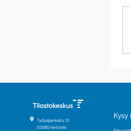
Kysy 
Työpajankatu
13
00580
Helsinki
Neuvonta