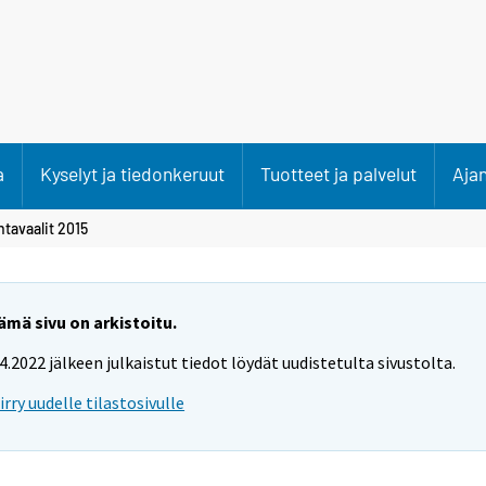
a
Kyselyt ja tiedonkeruut
Tuotteet ja palvelut
Aja
tavaalit 2015
ämä sivu on arkistoitu.
.4.2022 jälkeen julkaistut tiedot löydät uudistetulta sivustolta.
iirry uudelle tilastosivulle