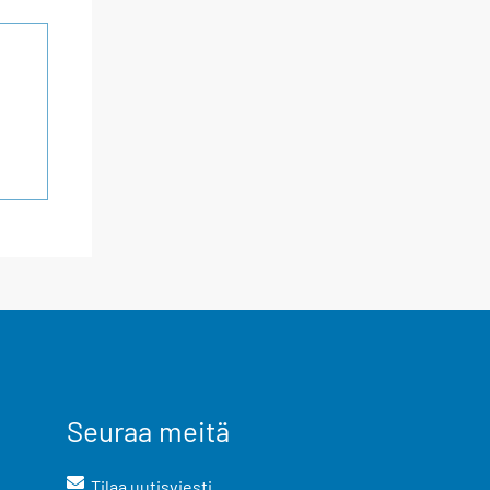
Seuraa meitä
Tilaa uutisviesti