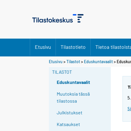
Etusivu
Tilastotieto
Tietoa tilastoist
S
Etusivu
>
Tilastot
>
Eduskuntavaalit
> Eduskun
i
TILASTOT
i
r
Eduskuntavaalit
r
T
y
Muutoksia tässä
5
t
tilastossa
t
S
Julkistukset
o
i
Katsaukset
s