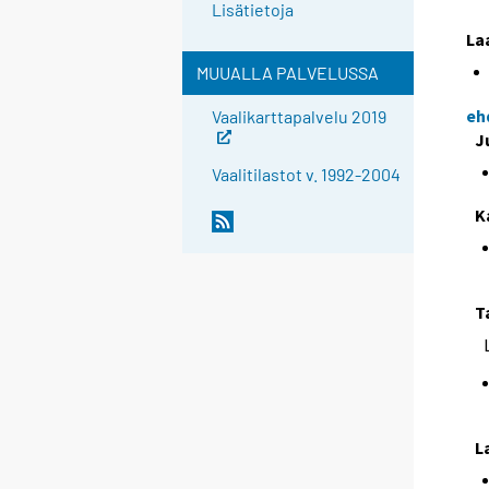
Lisätietoja
La
MUUALLA PALVELUSSA
eh
Vaalikarttapalvelu 2019
J
Vaalitilastot v. 1992-2004
K
T
L