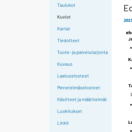
e
Taulukot
Ed
e
Kuviot
n
201
p
Kartat
eh
a
J
l
Tiedotteet
v
Tuote- ja palvelutarjonta
e
K
l
Kuvaus
u
u
Laatuselosteet
n
T
Menetelmäselosteet
.
Käsitteet ja määritelmät
Luokitukset
L
Linkit