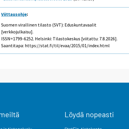
Viittausohje
:
Suomen virallinen tilasto (SVT): Eduskuntavaalit
[verkkojulkaisu].
ISSN=1799-6252. Helsinki: Tilastokeskus [viitattu: 7.8.2026].
Saantitapa: https://stat.fi/til/evaa/2015/01/index.html
meiltä
Löydä nopeasti
 ja tietopalvelu
StatFin-tietokanta