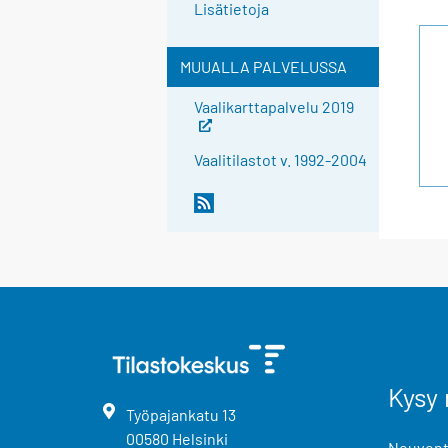
Lisätietoja
MUUALLA PALVELUSSA
Vaalikarttapalvelu 2019
Vaalitilastot v. 1992-2004
Kysy 
Työpajankatu
13
00580
Helsinki
Neuvonta