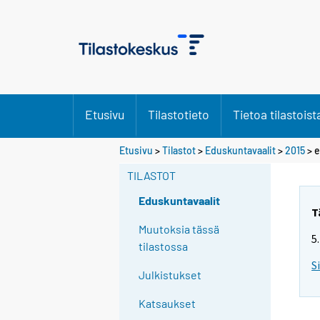
Etusivu
Tilastotieto
Tietoa tilastoist
S
Etusivu
>
Tilastot
>
Eduskuntavaalit
>
2015
>
e
i
TILASTOT
i
r
Eduskuntavaalit
r
T
y
Muutoksia tässä
5
t
tilastossa
t
S
Julkistukset
o
i
Katsaukset
s