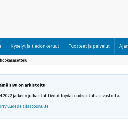
a
Kyselyt ja tiedonkeruut
Tuotteet ja palvelut
Aja
hdokasasettelu
ämä sivu on arkistoitu.
.4.2022 jälkeen julkaistut tiedot löydät uudistetulta sivustolta.
iirry uudelle tilastosivulle