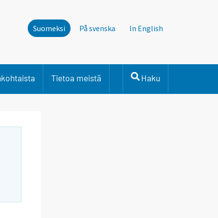
Suomeksi
På svenska
In English
nkohtaista
Tietoa meistä
Haku