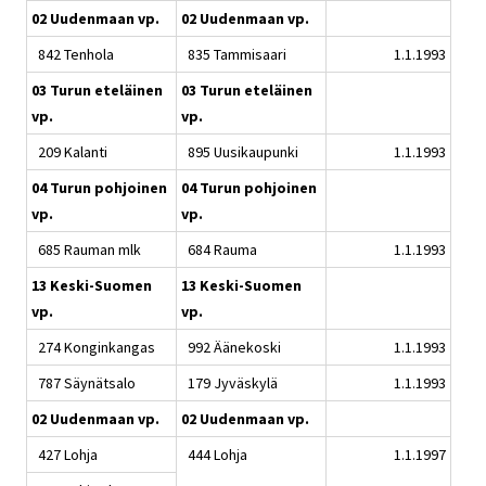
02 Uudenmaan vp.
02 Uudenmaan vp.
842 Tenhola
835 Tammisaari
1.1.1993
03 Turun eteläinen
03 Turun eteläinen
vp.
vp.
209 Kalanti
895 Uusikaupunki
1.1.1993
04 Turun pohjoinen
04 Turun pohjoinen
vp.
vp.
685 Rauman mlk
684 Rauma
1.1.1993
13 Keski-Suomen
13 Keski-Suomen
vp.
vp.
274 Konginkangas
992 Äänekoski
1.1.1993
787 Säynätsalo
179 Jyväskylä
1.1.1993
02 Uudenmaan vp.
02 Uudenmaan vp.
427 Lohja
444 Lohja
1.1.1997