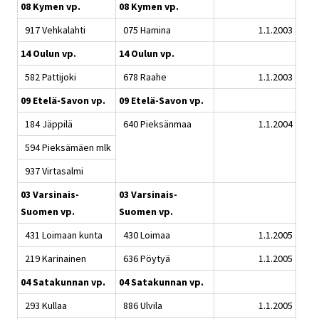
08 Kymen vp.
08 Kymen vp.
917 Vehkalahti
075 Hamina
1.1.2003
14 Oulun vp.
14 Oulun vp.
582 Pattijoki
678 Raahe
1.1.2003
09 Etelä-Savon vp.
09 Etelä-Savon vp.
184 Jäppilä
640 Pieksänmaa
1.1.2004
594 Pieksämäen mlk
937 Virtasalmi
03 Varsinais-
03 Varsinais-
Suomen vp.
Suomen vp.
431 Loimaan kunta
430 Loimaa
1.1.2005
219 Karinainen
636 Pöytyä
1.1.2005
04 Satakunnan vp.
04 Satakunnan vp.
293 Kullaa
886 Ulvila
1.1.2005