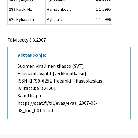
283 Koski HL
Hämeenkoski
1.1.1995
626 Pyhäsalmi
Pyhäjärvi
1.1.1996
Päivitetty
8.3.2007
Viittausohje
:
Suomen virallinen tilasto (SVT):
Eduskuntavaalit [verkkojulkaisu].
ISSN=1799-6252. Helsinki: Tilastokeskus
[viitattu: 9.8.2026].
Saantitapa:
https://stat.fi/til/evaa/evaa_2007-03-
08_luo_001.html