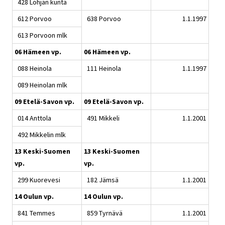
428 Lohjan kunta
612 Porvoo
638 Porvoo
1.1.1997
613 Porvoon mlk
06 Hämeen vp.
06 Hämeen vp.
088 Heinola
111 Heinola
1.1.1997
089 Heinolan mlk
09 Etelä-Savon vp.
09 Etelä-Savon vp.
014 Anttola
491 Mikkeli
1.1.2001
492 Mikkelin mlk
13 Keski-Suomen
13 Keski-Suomen
vp.
vp.
299 Kuorevesi
182 Jämsä
1.1.2001
14 Oulun vp.
14 Oulun vp.
841 Temmes
859 Tyrnävä
1.1.2001