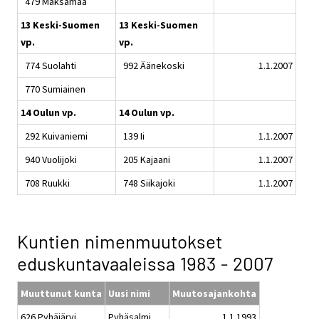
479 Maksamaa
13 Keski-Suomen
13 Keski-Suomen
vp.
vp.
774 Suolahti
992 Äänekoski
1.1.2007
770 Sumiainen
14 Oulun vp.
14 Oulun vp.
292 Kuivaniemi
139 Ii
1.1.2007
940 Vuolijoki
205 Kajaani
1.1.2007
708 Ruukki
748 Siikajoki
1.1.2007
Kuntien nimenmuutokset
eduskuntavaaleissa 1983 - 2007
Muuttunut kunta
Uusi nimi
Muutosajankohta
626 Pyhäjärvi
Pyhäsalmi
1.1.1993