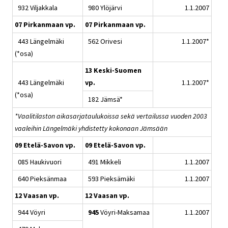
932 Viljakkala
980 Ylöjärvi
1.1.2007
07 Pirkanmaan vp.
07 Pirkanmaan vp.
443 Längelmäki
562 Orivesi
1.1.2007*
(*osa)
13 Keski-Suomen
443 Längelmäki
vp.
1.1.2007*
(*osa)
182 Jämsä*
*Vaalitilaston aikasarjataulukoissa sekä vertailussa vuoden 2003
vaaleihin Längelmäki yhdistetty kokonaan Jämsään
09 Etelä-Savon vp.
09 Etelä-Savon vp.
085 Haukivuori
491 Mikkeli
1.1.2007
640 Pieksänmaa
593 Pieksämäki
1.1.2007
12 Vaasan vp.
12 Vaasan vp.
944 Vöyri
945
Vöyri-Maksamaa
1.1.2007