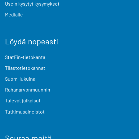
Usein kysytyt kysymykset
Medialle
Löydä nopeasti
StatFin-tietokanta
Tilastotietokannat
Suomi lukuina
Rahanarvonmuunnin
Tulevat julkaisut
Tutkimusaineistot
Seuraa meitä