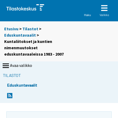
Valikko
Haku
Etusivu
>
Tilastot
>
Eduskuntavaalit
>
Kuntaliitokset ja kuntien
nimenmuutokset
eduskuntavaaleissa 1983 - 2007
Avaa valikko
TILASTOT
Eduskuntavaalit