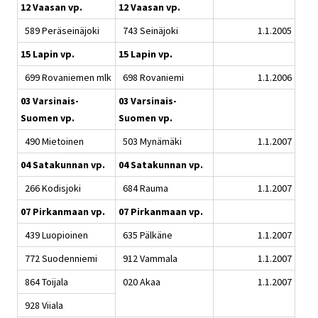
12 Vaasan vp.
12 Vaasan vp.
589 Peräseinäjoki
743 Seinäjoki
1.1.2005
15 Lapin vp.
15 Lapin vp.
699 Rovaniemen mlk
698 Rovaniemi
1.1.2006
03 Varsinais-
03 Varsinais-
Suomen vp.
Suomen vp.
490 Mietoinen
503 Mynämäki
1.1.2007
04 Satakunnan vp.
04 Satakunnan vp.
266 Kodisjoki
684 Rauma
1.1.2007
07 Pirkanmaan vp.
07 Pirkanmaan vp.
439 Luopioinen
635 Pälkäne
1.1.2007
772 Suodenniemi
912 Vammala
1.1.2007
864 Toijala
020 Akaa
1.1.2007
928 Viiala