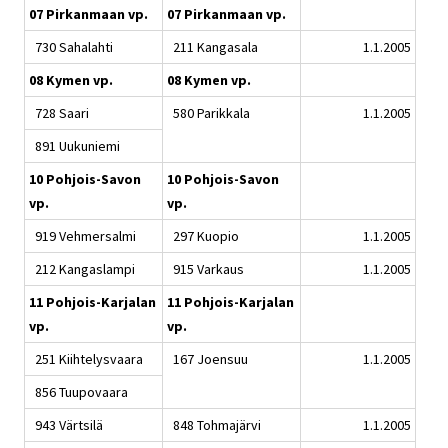
07 Pirkanmaan vp.
07 Pirkanmaan vp.
730 Sahalahti
211 Kangasala
1.1.2005
08 Kymen vp.
08 Kymen vp.
728 Saari
580 Parikkala
1.1.2005
891 Uukuniemi
10 Pohjois-Savon
10 Pohjois-Savon
vp.
vp.
919 Vehmersalmi
297 Kuopio
1.1.2005
212 Kangaslampi
915 Varkaus
1.1.2005
11 Pohjois-Karjalan
11 Pohjois-Karjalan
vp.
vp.
251 Kiihtelysvaara
167 Joensuu
1.1.2005
856 Tuupovaara
943 Värtsilä
848 Tohmajärvi
1.1.2005