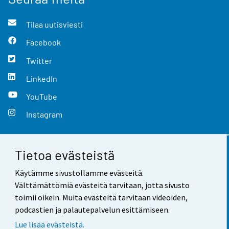
Tilaa uutisviesti
Facebook
Twitter
LinkedIn
YouTube
Instagram
Tietoa evästeistä
Yhteystiedot
Käytämme sivustollamme evästeitä.
Palaute
Välttämättömiä evästeitä tarvitaan, jotta sivusto
toimii oikein. Muita evästeitä tarvitaan videoiden,
Käyttöehdot
podcastien ja palautepalvelun esittämiseen.
Tietosuoja
Lue lisää evästeistä.