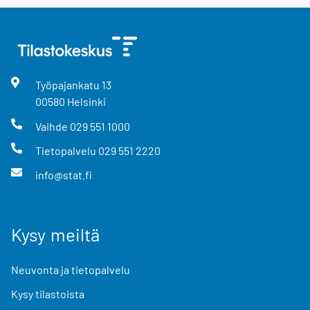
Työpajankatu
13
00580
Helsinki
Vaihde
029 551 1000
Tietopalvelu
029 551 2220
info@stat.fi
Kysy meiltä
Neuvonta ja tietopalvelu
Kysy tilastoista