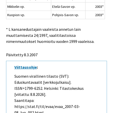
Mikkelin vp.
Etelä-Savon vp.
2003*
Kuopion vp.
Pohjois-Savon vp.
2003*
* L kansanedustajain vaaleista annetun lain
muuttamisesta 24/1997, vaalitilastoissa
nimenmuutokset huomioitu vuoden 1999 vaaleissa.
Päivitetty
8.3.2007
Viittausohje
:
Suomen virallinen tilasto (SVT):
Eduskuntavaalit [verkkojulkaisu].
ISSN=1799-6252. Helsinki: Tilastokeskus
[viitattu: 8.8.2026].
Saantitapa:
https://stat.fi/til/evaa/evaa_2007-03-
08_luo_002.html