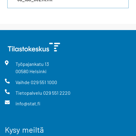
Työpajankatu
13
00580
Helsinki
Vaihde
029 551 1000
Tietopalvelu
029 551 2220
info@stat.fi
Kysy meiltä