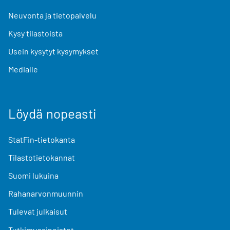
Neuvonta ja tietopalvelu
Kysy tilastoista
Usein kysytyt kysymykset
Medialle
Löydä nopeasti
StatFin-tietokanta
Tilastotietokannat
Suomi lukuina
Rahanarvonmuunnin
Tulevat julkaisut
Tutkimusaineistot