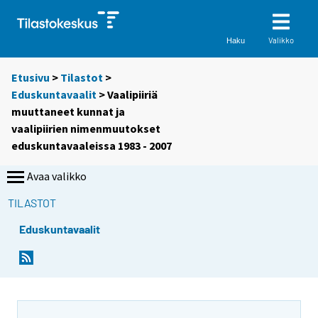
Valikko
Haku
Etusivu
>
Tilastot
>
Eduskuntavaalit
> Vaalipiiriä
muuttaneet kunnat ja
vaalipiirien nimenmuutokset
eduskuntavaaleissa 1983 - 2007
Avaa valikko
TILASTOT
Eduskuntavaalit