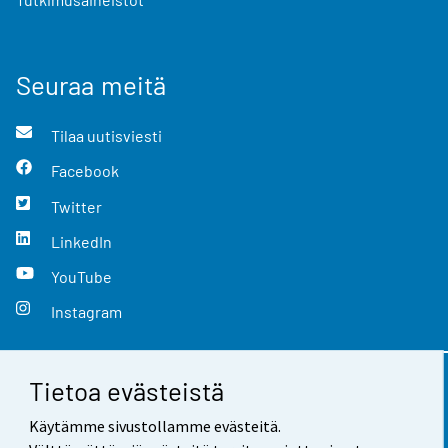
Seuraa meitä
Tilaa uutisviesti
Facebook
Twitter
LinkedIn
YouTube
Instagram
Tietoa evästeistä
Yhteystiedot
Käytämme sivustollamme evästeitä.
Palaute