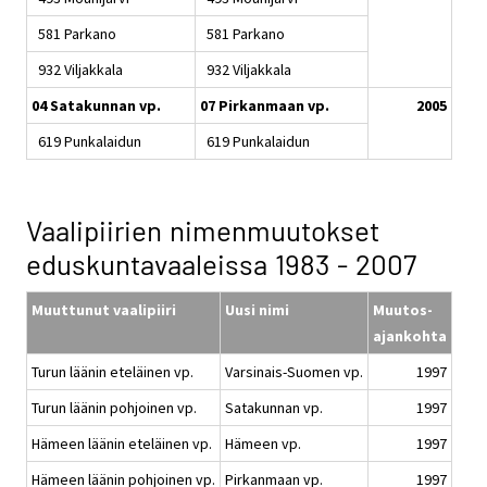
581 Parkano
581 Parkano
932 Viljakkala
932 Viljakkala
04 Satakunnan vp.
07 Pirkanmaan vp.
2005
619 Punkalaidun
619 Punkalaidun
Vaalipiirien nimenmuutokset
eduskuntavaaleissa 1983 - 2007
Muuttunut vaalipiiri
Uusi nimi
Muutos-
ajankohta
Turun läänin eteläinen vp.
Varsinais-Suomen vp.
1997
Turun läänin pohjoinen vp.
Satakunnan vp.
1997
Hämeen läänin eteläinen vp.
Hämeen vp.
1997
Hämeen läänin pohjoinen vp.
Pirkanmaan vp.
1997