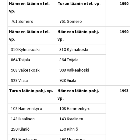
Hämeen läänin etel.
Turun läänin etel. vp.
1990
vp.
761 Somero
761 Somero
Hämeen läänin etel.
Hämeen läänin pohj.
1990
vp.
vp.
310 Kylmäkoski
310 Kylmäkoski
864 Toijala
864 Toijala
908 Valkeakoski
908 Valkeakoski
928 Viiala
928 Viiala
Turun läänin pohj. vp.
Hämeen läänin pohj.
1993
vp.
108 Hämeenkyrö
108 Hämeenkyrö
143 Ikaalinen
143 Ikaalinen
250 Kihniö
250 Kihniö
493 Mouhijärvi
493 Mouhijärvi