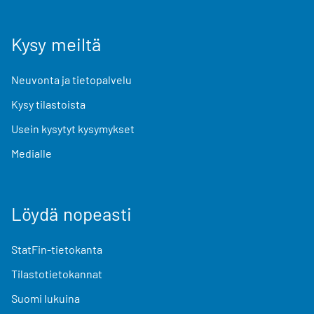
Kysy meiltä
Neuvonta ja tietopalvelu
Kysy tilastoista
Usein kysytyt kysymykset
Medialle
Löydä nopeasti
StatFin-tietokanta
Tilastotietokannat
Suomi lukuina