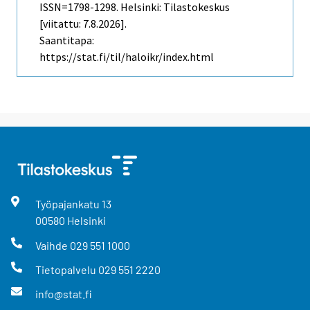
ISSN=1798-1298. Helsinki: Tilastokeskus
[viitattu: 7.8.2026].
Saantitapa:
https://stat.fi/til/haloikr/index.html
Työpajankatu
13
00580
Helsinki
Vaihde
029 551 1000
Tietopalvelu
029 551 2220
info@stat.fi