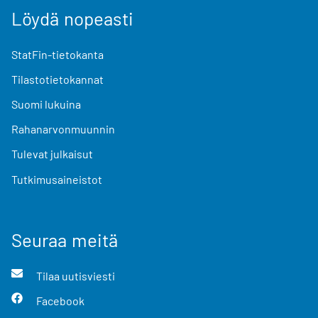
Löydä nopeasti
StatFin-tietokanta
Tilastotietokannat
Suomi lukuina
Rahanarvonmuunnin
Tulevat julkaisut
Tutkimusaineistot
Seuraa meitä
Tilaa uutisviesti
Facebook