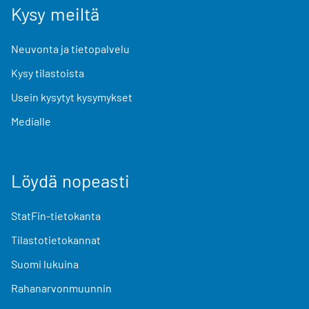
Kysy meiltä
Neuvonta ja tietopalvelu
Kysy tilastoista
Usein kysytyt kysymykset
Medialle
Löydä nopeasti
StatFin-tietokanta
Tilastotietokannat
Suomi lukuina
Rahanarvonmuunnin