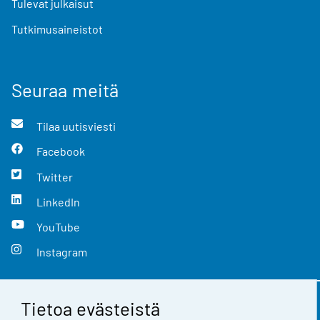
Tulevat julkaisut
Tutkimusaineistot
Seuraa meitä
Tilaa uutisviesti
Facebook
Twitter
LinkedIn
YouTube
Instagram
Tietoa evästeistä
Yhteystiedot