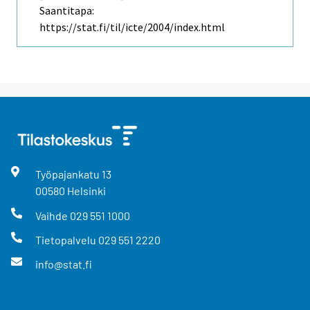
Saantitapa:
https://stat.fi/til/icte/2004/index.html
Työpajankatu
13
00580
Helsinki
Vaihde
029 551 1000
Tietopalvelu
029 551 2220
info@stat.fi