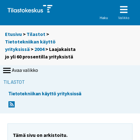
Valikko
Haku
Etusivu
>
Tilastot
>
Tietotekniikan käyttö
yrityksissä
>
2004
> Laajakaista
jo yli 60 prosentilla yrityksistä
Avaa valikko
TILASTOT
Tietotekniikan käyttö yrityksissä
S
S
i
i
i
i
r
r
r
r
y
y
Tämä sivu on arkistoitu.