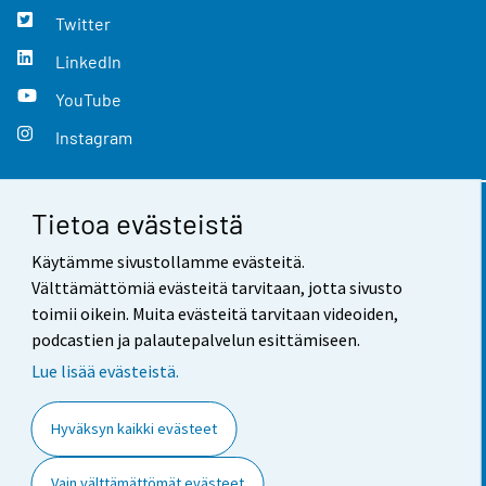
Twitter
LinkedIn
YouTube
Instagram
Tietoa evästeistä
Yhteystiedot
Käytämme sivustollamme evästeitä.
Palaute
Välttämättömiä evästeitä tarvitaan, jotta sivusto
toimii oikein. Muita evästeitä tarvitaan videoiden,
Käyttöehdot
podcastien ja palautepalvelun esittämiseen.
Tietosuoja
Lue lisää evästeistä.
Saavutettavuus
Hyväksyn kaikki evästeet
Tietoa sivustosta
Vain välttämättömät evästeet