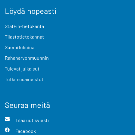
Löydä nopeasti
StatFin-tietokanta
Tilastotietokannat
Suomi lukuina
Rahanarvonmuunnin
Tulevat julkaisut
Tutkimusaineistot
Seuraa meitä
Tilaa uutisviesti
Facebook