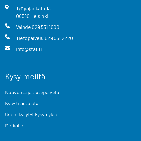
Työpajankatu
13
00580
Helsinki
Vaihde
029 551 1000
Tietopalvelu
029 551 2220
info@stat.fi
Kysy meiltä
Neuvonta ja tietopalvelu
Kysy tilastoista
Usein kysytyt kysymykset
Medialle