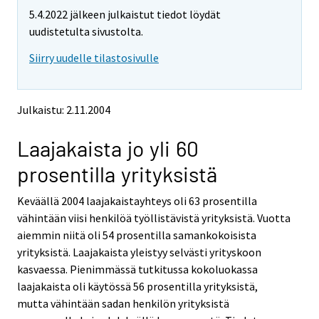
t
t
5.4.2022 jälkeen julkaistut tiedot löydät
t
t
o
o
uudistetulta sivustolta.
i
i
Siirry uudelle tilastosivulle
s
s
e
e
e
e
n
n
Julkaistu: 2.11.2004
p
p
a
a
Laajakaista jo yli 60
l
l
v
v
prosentilla yrityksistä
e
e
l
l
Keväällä 2004 laajakaistayhteys oli 63 prosentilla
u
u
u
u
vähintään viisi henkilöä työllistävistä yrityksistä. Vuotta
n
n
aiemmin niitä oli 54 prosentilla samankokoisista
.
.
yrityksistä. Laajakaista yleistyy selvästi yrityskoon
kasvaessa. Pienimmässä tutkitussa kokoluokassa
laajakaista oli käytössä 56 prosentilla yrityksistä,
mutta vähintään sadan henkilön yrityksistä