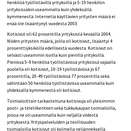
henkilöä työllistävillä yrityksillä ja 5-19 henkilön
yrityksissäkin useammalla kuin yhdeksällä
kymmenestä. Internetiä käyttävien yritysten määrä ei
enää ole lisääntynyt vuodesta 2003.
Kotisivut oli 62 prosentilla yrityksistä keväällä 2004.
Niiden yritysten määrä, joilla oli kotisivut, lisääntyi 4
prosenttiyksiköllä edellisestä vuodesta. Kotisivut on
selvästi useammin isoilla kuin pienillä yrityksillä.
Pienissä 5-9 henkilöä työllistävissä yrityksissä vajaalla
puolella oli kotisivut, 10-19 työllistävissä jo 67
prosentilla, 20-49 työllistävissä 77 prosentilla sekä
vähintään 50 henkilöä työllistävissä useammalla kuin
yhdeksällä kymmenestä oli kotisivut.
Toimialoittain tarkasteltuna kotisivuja oli yleisimmin
posti- ja teleliikenteen sekä tukkukaupan toimialoilla,
joissa ne oli useammalla kuin neljällä viidestä
yrityksestä. Yrityspalveluiden ja teollisuuden
toimialoilla kotisivut oli kolmella neljänneksellä