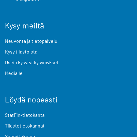
Kysy meiltä
Neuvonta ja tietopalvelu
Kysy tilastoista
Usein kysytyt kysymykset
Medialle
Löydä nopeasti
StatFin-tietokanta
Tilastotietokannat
Suomi lukuina