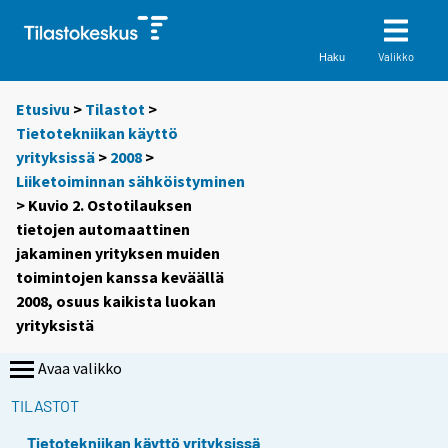
Valikko
Haku
Etusivu
>
Tilastot
>
Tietotekniikan käyttö
yrityksissä
>
2008
>
Liiketoiminnan sähköistyminen
> Kuvio 2. Ostotilauksen
tietojen automaattinen
jakaminen yrityksen muiden
toimintojen kanssa keväällä
2008, osuus kaikista luokan
yrityksistä
Avaa valikko
TILASTOT
Tietotekniikan käyttö yrityksissä