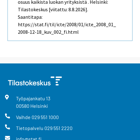
osuus kaikista luokan yrityksistä . Helsinki:
Tilastokeskus [viitattu: 8.8.2026].
Saantitapa:
https://stat.fi/til/icte/2008/01/icte_2008_01_
2008-12-18_kuv_002_fi.html
Työpajankatu
13
00580
Helsinki
Vaihde
029 551 1000
Tietopalvelu
029 551 2220
info@stat.fi