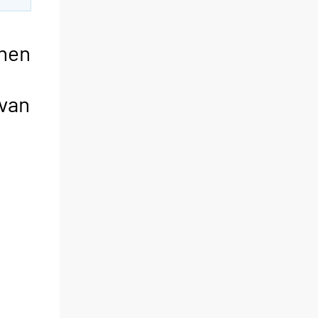
inen
avan