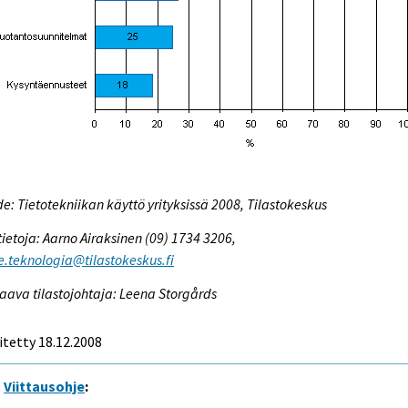
e: Tietotekniikan käyttö yrityksissä 2008, Tilastokeskus
tietoja: Aarno Airaksinen (09) 1734 3206,
e.teknologia@tilastokeskus.fi
aava tilastojohtaja: Leena Storgårds
itetty 18.12.2008
Viittausohje
: