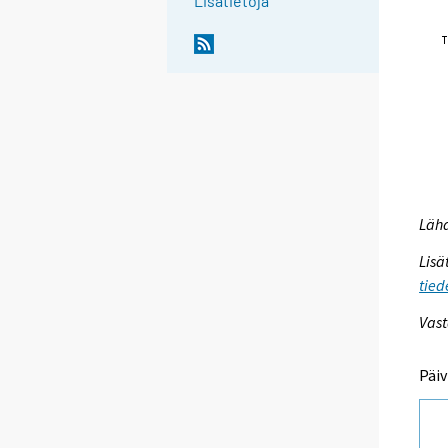
Lisätietoja
Lähd
Lisä
tied
Vast
Päiv