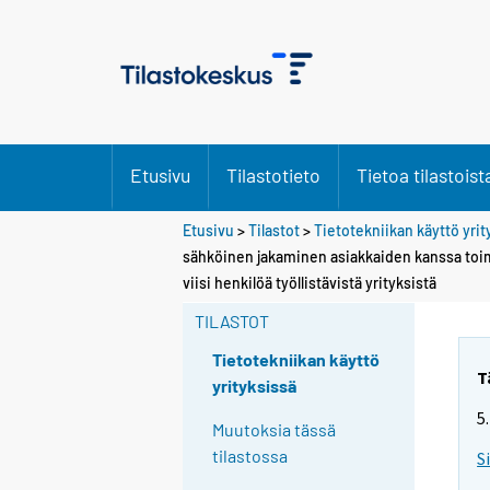
Etusivu
Tilastotieto
Tietoa tilastoist
Etusivu
>
Tilastot
>
Tietotekniikan käyttö yri
sähköinen jakaminen asiakkaiden kanssa toim
viisi henkilöä työllistävistä yrityksistä
TILASTOT
Tietotekniikan käyttö
T
yrityksissä
5
Muutoksia tässä
tilastossa
S