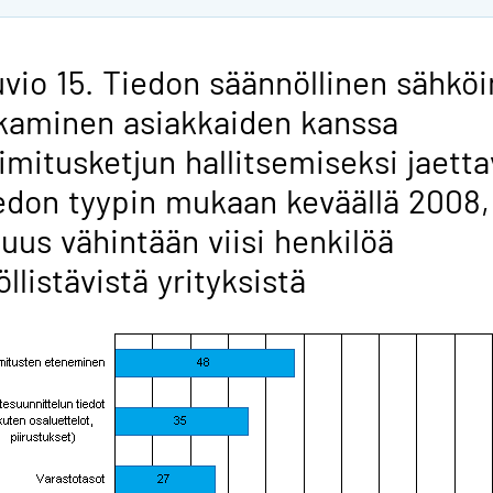
vio 15. Tiedon säännöllinen sähkö
kaminen asiakkaiden kanssa
imitusketjun hallitsemiseksi jaett
edon tyypin mukaan keväällä 2008,
uus vähintään viisi henkilöä
öllistävistä yrityksistä