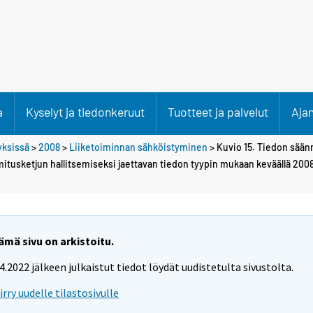
a
Kyselyt ja tiedonkeruut
Tuotteet ja palvelut
Aja
tyksissä
>
2008
>
Liiketoiminnan sähköistyminen
> Kuvio 15. Tiedon sään
itusketjun hallitsemiseksi jaettavan tiedon tyypin mukaan keväällä 200
ämä sivu on arkistoitu.
.4.2022 jälkeen julkaistut tiedot löydät uudistetulta sivustolta.
iirry uudelle tilastosivulle