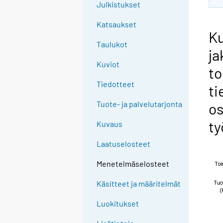
Julkistukset
Katsaukset
Ku
Taulukot
ja
Kuviot
to
Tiedotteet
ti
Tuote- ja palvelutarjonta
os
ty
Kuvaus
Laatuselosteet
Menetelmäselosteet
Käsitteet ja määritelmät
Luokitukset