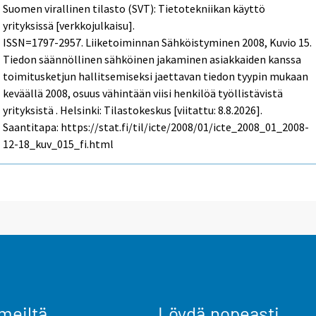
Suomen virallinen tilasto (SVT): Tietotekniikan käyttö
yrityksissä [verkkojulkaisu].
ISSN=1797-2957.
Liiketoiminnan Sähköistyminen
2008, Kuvio 15.
Tiedon säännöllinen sähköinen jakaminen asiakkaiden kanssa
toimitusketjun hallitsemiseksi jaettavan tiedon tyypin mukaan
keväällä 2008, osuus vähintään viisi henkilöä työllistävistä
yrityksistä . Helsinki: Tilastokeskus [viitattu: 8.8.2026].
Saantitapa: https://stat.fi/til/icte/2008/01/icte_2008_01_2008-
12-18_kuv_015_fi.html
meiltä
Löydä nopeasti