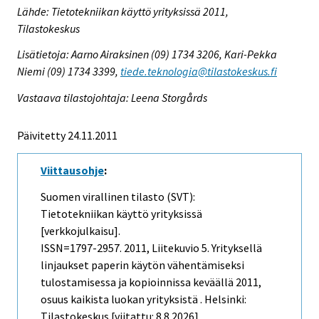
Lähde: Tietotekniikan käyttö yrityksissä 2011,
Tilastokeskus
Lisätietoja: Aarno Airaksinen (09) 1734 3206, Kari-Pekka
Niemi (09) 1734 3399,
tiede.teknologia@tilastokeskus.fi
Vastaava tilastojohtaja: Leena Storgårds
Päivitetty 24.11.2011
Viittausohje
:
Suomen virallinen tilasto (SVT):
Tietotekniikan käyttö yrityksissä
[verkkojulkaisu].
ISSN=1797-2957. 2011, Liitekuvio 5. Yrityksellä
linjaukset paperin käytön vähentämiseksi
tulostamisessa ja kopioinnissa keväällä 2011,
osuus kaikista luokan yrityksistä . Helsinki:
Tilastokeskus [viitattu: 8.8.2026].