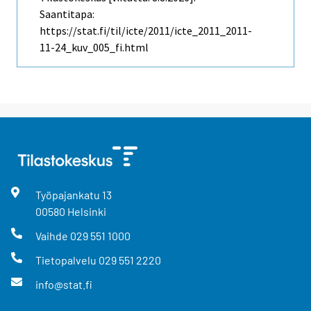
Saantitapa:
https://stat.fi/til/icte/2011/icte_2011_2011-
11-24_kuv_005_fi.html
Työpajankatu
13
00580
Helsinki
Vaihde
029 551 1000
Tietopalvelu
029 551 2220
info@stat.fi