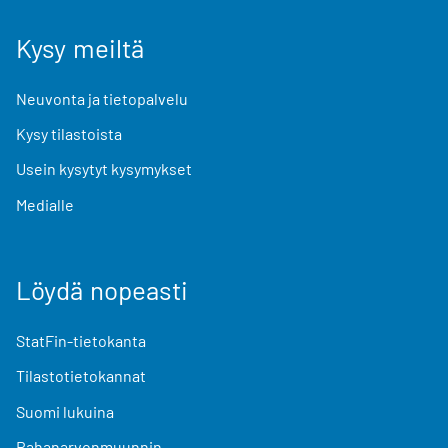
Kysy meiltä
Neuvonta ja tietopalvelu
Kysy tilastoista
Usein kysytyt kysymykset
Medialle
Löydä nopeasti
StatFin-tietokanta
Tilastotietokannat
Suomi lukuina
Rahanarvonmuunnin