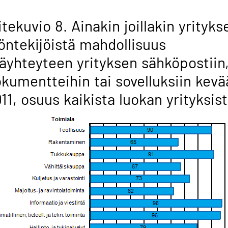
itekuvio 8. Ainakin joillakin yrityks
öntekijöistä mahdollisuus
äyhteyteen yrityksen sähköpostiin
kumentteihin tai sovelluksiin kevä
11, osuus kaikista luokan yrityksis