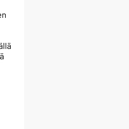
en
,
ällä
tä