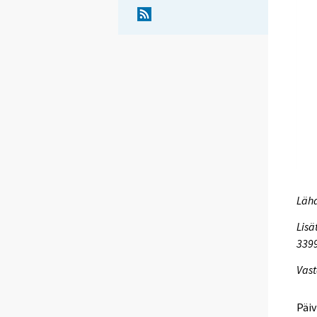
Lähd
Lisä
339
Vast
Päiv