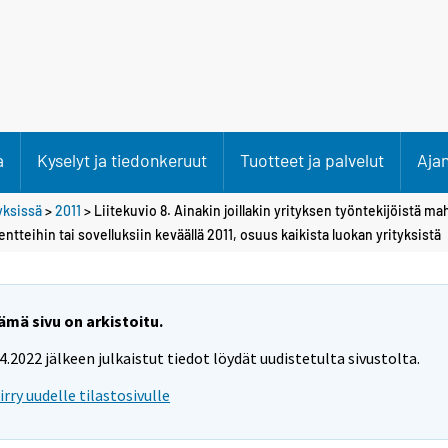
a
Kyselyt ja tiedonkeruut
Tuotteet ja palvelut
Aja
tyksissä
>
2011
> Liitekuvio 8. Ainakin joillakin yrityksen työntekijöistä ma
teihin tai sovelluksiin keväällä 2011, osuus kaikista luokan yrityksistä
ämä sivu on arkistoitu.
.4.2022 jälkeen julkaistut tiedot löydät uudistetulta sivustolta.
iirry uudelle tilastosivulle