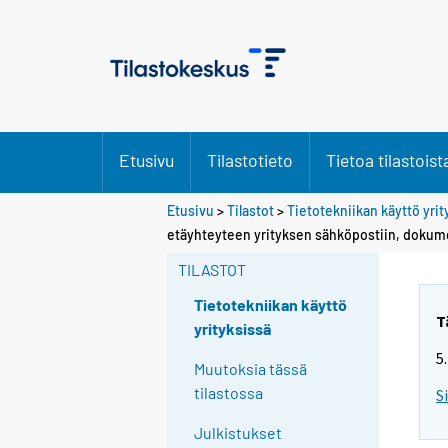
Etusivu
Tilastotieto
Tietoa tilastoist
Etusivu
>
Tilastot
>
Tietotekniikan käyttö yri
etäyhteyteen yrityksen sähköpostiin, dokument
TILASTOT
Tietotekniikan käyttö
T
yrityksissä
5
Muutoksia tässä
tilastossa
S
Julkistukset