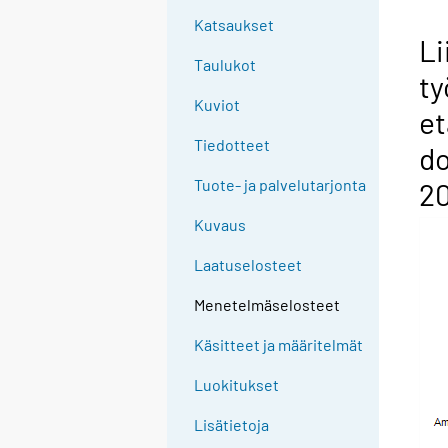
Katsaukset
Li
Taulukot
ty
Kuviot
et
Tiedotteet
do
Tuote- ja palvelutarjonta
20
Kuvaus
Laatuselosteet
Menetelmäselosteet
Käsitteet ja määritelmät
Luokitukset
Lisätietoja