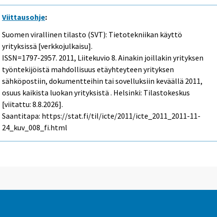
Viittausohje
:
Suomen virallinen tilasto (SVT): Tietotekniikan käyttö
yrityksissä [verkkojulkaisu].
ISSN=1797-2957. 2011, Liitekuvio 8. Ainakin joillakin yrityksen
työntekijöistä mahdollisuus etäyhteyteen yrityksen
sähköpostiin, dokumentteihin tai sovelluksiin keväällä 2011,
osuus kaikista luokan yrityksistä . Helsinki: Tilastokeskus
[viitattu: 8.8.2026].
Saantitapa: https://stat.fi/til/icte/2011/icte_2011_2011-11-
24_kuv_008_fi.html