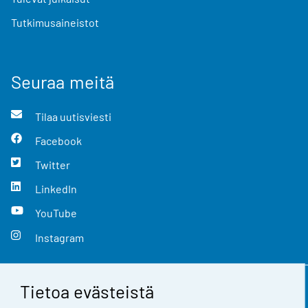
Tutkimusaineistot
Seuraa meitä
Tilaa uutisviesti
Facebook
Twitter
LinkedIn
YouTube
Instagram
Tietoa evästeistä
Yhteystiedot