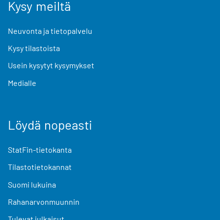
Kysy meiltä
Neuvonta ja tietopalvelu
Kysy tilastoista
Usein kysytyt kysymykset
Medialle
Löydä nopeasti
StatFin-tietokanta
Tilastotietokannat
Suomi lukuina
Rahanarvonmuunnin
Tulevat julkaisut