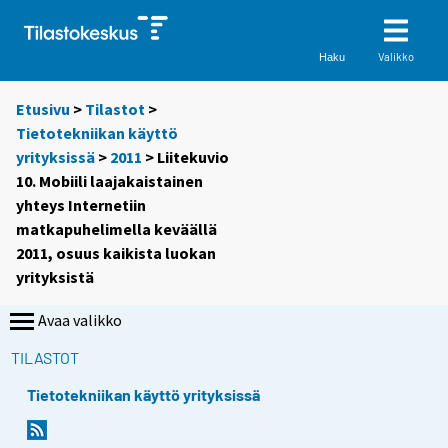
Valikko
Haku
Etusivu
>
Tilastot
>
Tietotekniikan käyttö
yrityksissä
>
2011
> Liitekuvio
10. Mobiili laajakaistainen
yhteys Internetiin
matkapuhelimella keväällä
2011, osuus kaikista luokan
yrityksistä
Avaa valikko
TILASTOT
Tietotekniikan käyttö yrityksissä