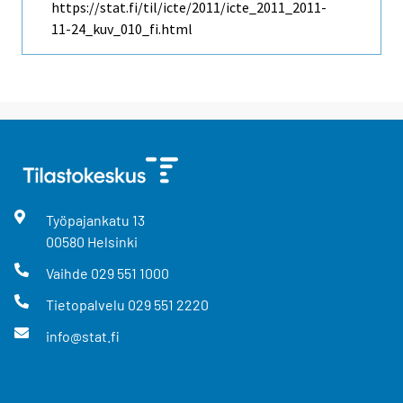
https://stat.fi/til/icte/2011/icte_2011_2011-
11-24_kuv_010_fi.html
Työpajankatu
13
00580
Helsinki
Vaihde
029 551 1000
Tietopalvelu
029 551 2220
info@stat.fi