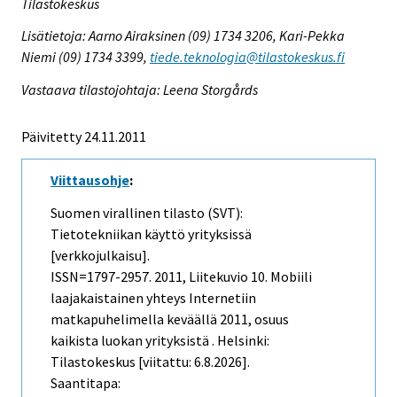
Tilastokeskus
Lisätietoja: Aarno Airaksinen (09) 1734 3206, Kari-Pekka
Niemi (09) 1734 3399,
tiede.teknologia@tilastokeskus.fi
Vastaava tilastojohtaja: Leena Storgårds
Päivitetty 24.11.2011
Viittausohje
:
Suomen virallinen tilasto (SVT):
Tietotekniikan käyttö yrityksissä
[verkkojulkaisu].
ISSN=1797-2957. 2011, Liitekuvio 10. Mobiili
laajakaistainen yhteys Internetiin
matkapuhelimella keväällä 2011, osuus
kaikista luokan yrityksistä . Helsinki:
Tilastokeskus [viitattu: 6.8.2026].
Saantitapa: