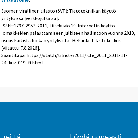
Suomen virallinen tilasto (SVT): Tietotekniikan käyttö
yrityksissä [verkkojulkaisu].
ISSN=1797-2957. 2011, Liitekuvio 19. Internetin käyttö
lomakkeiden palauttamiseen julkiseen hallintoon vuonna 2010,
osuus kaikista luokan yrityksistä . Helsinki: Tilastokeskus
[viitattu: 7.8.2026].
Saantitapa: https://stat.fi/til/icte/2011/icte_2011_2011-11-
24_kuv_019_fi.html
meiltä
Löydä nopeasti