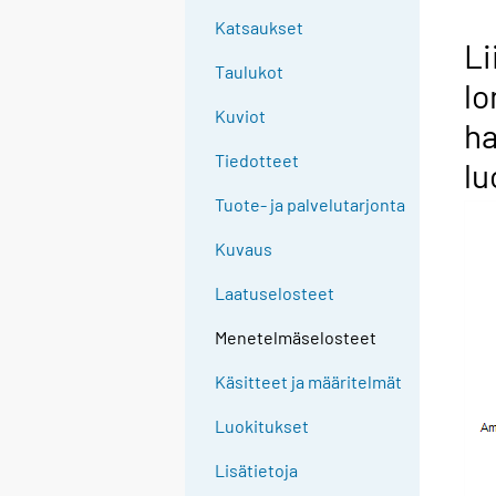
Katsaukset
Li
Taulukot
lo
Kuviot
ha
Tiedotteet
lu
Tuote- ja palvelutarjonta
Kuvaus
Laatuselosteet
Menetelmäselosteet
Käsitteet ja määritelmät
Luokitukset
Lisätietoja