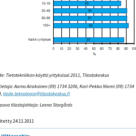
e: Tietotekniikan käyttö yrityksissä 2011, Tilastokeskus
tietoja: Aarno Airaksinen (09) 1734 3206, Kari-Pekka Niemi (09) 1734
9,
tiede.teknologia@tilastokeskus.fi
aava tilastojohtaja: Leena Storgårds
itetty 24.11.2011
Viittausohje
: