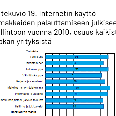
itekuvio 19. Internetin käyttö
makkeiden palauttamiseen julkise
llintoon vuonna 2010, osuus kaikis
okan yrityksistä