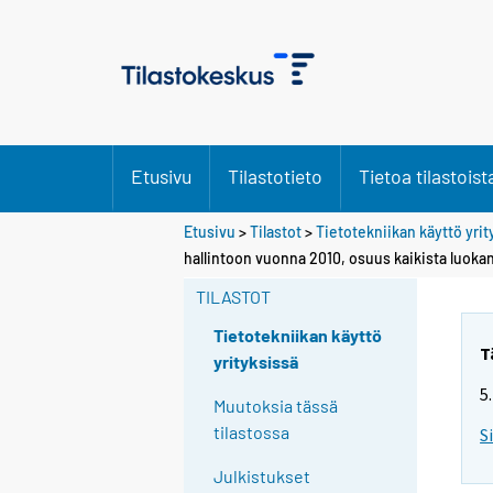
Etusivu
Tilastotieto
Tietoa tilastoist
Etusivu
>
Tilastot
>
Tietotekniikan käyttö yri
hallintoon vuonna 2010, osuus kaikista luokan
TILASTOT
Tietotekniikan käyttö
T
yrityksissä
5
Muutoksia tässä
tilastossa
S
Julkistukset