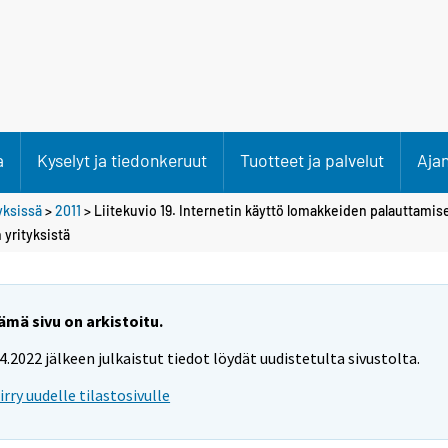
a
Kyselyt ja tiedonkeruut
Tuotteet ja palvelut
Aja
tyksissä
>
2011
> Liitekuvio 19. Internetin käyttö lomakkeiden palauttamis
 yrityksistä
ämä sivu on arkistoitu.
.4.2022 jälkeen julkaistut tiedot löydät uudistetulta sivustolta.
iirry uudelle tilastosivulle