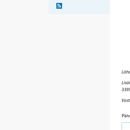
Lähd
Lisä
339
Vast
Päiv