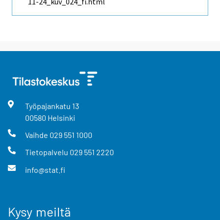
11-24_kuv_024_fi.html
Työpajankatu
13
00580
Helsinki
Vaihde
029 551 1000
Tietopalvelu
029 551 2220
info@stat.fi
Kysy meiltä