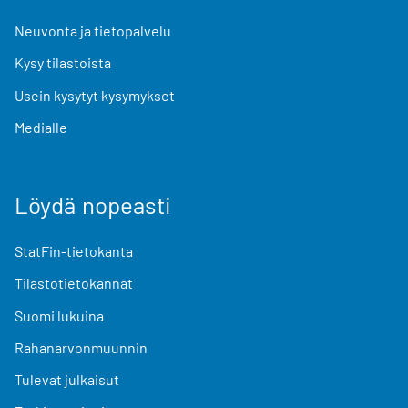
Neuvonta ja tietopalvelu
Kysy tilastoista
Usein kysytyt kysymykset
Medialle
Löydä nopeasti
StatFin-tietokanta
Tilastotietokannat
Suomi lukuina
Rahanarvonmuunnin
Tulevat julkaisut