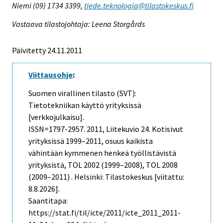
Niemi (09) 1734 3399,
tiede.teknologia@tilastokeskus.fi
Vastaava tilastojohtaja: Leena Storgårds
Päivitetty 24.11.2011
Viittausohje
:
Suomen virallinen tilasto (SVT):
Tietotekniikan käyttö yrityksissä
[verkkojulkaisu].
ISSN=1797-2957. 2011, Liitekuvio 24. Kotisivut
yrityksissä 1999–2011, osuus kaikista
vähintään kymmenen henkeä työllistävistä
yrityksistä, TOL 2002 (1999–2008), TOL 2008
(2009–2011) . Helsinki: Tilastokeskus [viitattu:
8.8.2026].
Saantitapa:
https://stat.fi/til/icte/2011/icte_2011_2011-