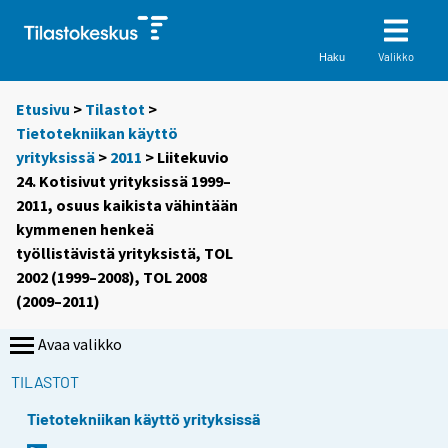
Valikko
Haku
Etusivu
>
Tilastot
>
Tietotekniikan käyttö
yrityksissä
>
2011
> Liitekuvio
24. Kotisivut yrityksissä 1999–
2011, osuus kaikista vähintään
kymmenen henkeä
työllistävistä yrityksistä, TOL
2002 (1999–2008), TOL 2008
(2009–2011)
Avaa valikko
TILASTOT
Tietotekniikan käyttö yrityksissä