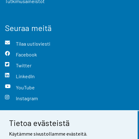
Tutkimusaineistot
Seuraa meitä
Tilaa uutisviesti
Facebook
Twitter
LinkedIn
YouTube
Instagram
Tietoa evästeistä
Yhteystiedot
Käytämme sivustollamme evästeitä.
Palaute