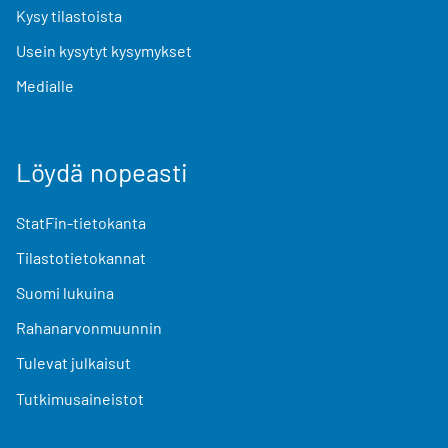
Kysy tilastoista
Usein kysytyt kysymykset
Medialle
Löydä nopeasti
StatFin-tietokanta
Tilastotietokannat
Suomi lukuina
Rahanarvonmuunnin
Tulevat julkaisut
Tutkimusaineistot