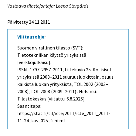
Vastaava tilastojohtaja: Leena Storgårds
Päivitetty 24.11.2011
Viittausohje
:
Suomen virallinen tilasto (SVT):
Tietotekniikan käyttö yrityksissä
[verkkojulkaisu].
ISSN=1797-2957. 2011, Liitekuvio 25. Kotisivut
yrityksissä 2003–2011 suuruusluokittain, osuus
kaikista luokan yrityksistä, TOL 2002 (2003–
2008), TOL 2008 (2009–2011) . Helsinki:
Tilastokeskus [viitattu: 6.8.2026].
Saantitapa:
https://stat.fi/til/icte/2011/icte_2011_2011-
11-24_kuv_025_fi.html