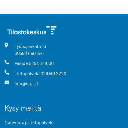
Työpajankatu
13
00580
Helsinki
Vaihde
029 551 1000
Tietopalvelu
029 551 2220
info@stat.fi
Kysy meiltä
Neuvonta ja tietopalvelu