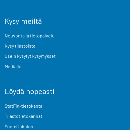
Kysy meiltä
Neuvonta ja tietopalvelu
Kysy tilastoista
Usein kysytyt kysymykset
Medialle
Löydä nopeasti
StatFin-tietokanta
Tilastotietokannat
Suomi lukuina