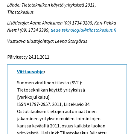
Lähde: Tietotekniikan käyttö yrityksissä 2011,
Tilastokeskus
Lisätietoja: Aarno Airaksinen (09) 1734 3206, Kari-Pekka
Niemi (09) 1734 3399,
tiede.teknologia@tilastokeskus.fi
Vastaava tilastojohtaja: Leena Storgårds
Päivitetty 24.11.2011
Viittausohje
:
Suomen virallinen tilasto (SVT):
Tietotekniikan käyttö yrityksissä
[verkkojulkaisu].
ISSN=1797-2957. 2011, Liitekuvio 34.
Ostotilauksen tietojen automaattinen
jakaminen yrityksen muiden toimintojen
kanssa keväällä 2011, osuus kaikista luokan
yrityksistä . Helsinki: Tilastokeskus [viitattu: