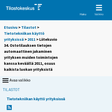
Valikko
Haku
Etusivu
>
Tilastot
>
Tietotekniikan käyttö
yrityksissä
>
2011
> Liitekuvio
34. Ostotilauksen tietojen
automaattinen jakaminen
yrityksen muiden toimintojen
kanssa keväällä 2011, osuus
kaikista luokan yrityksistä
Avaa valikko
TILASTOT
Tietotekniikan käyttö yrityksissä