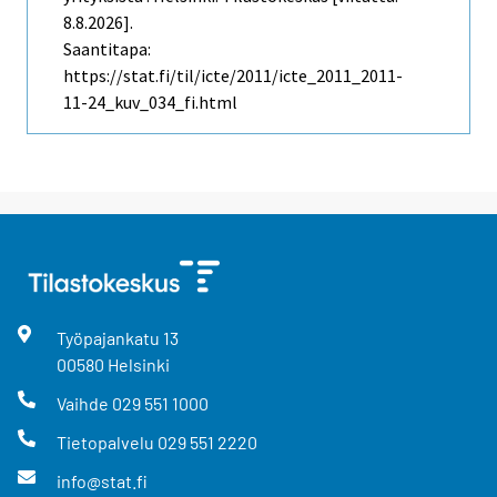
8.8.2026].
Saantitapa:
https://stat.fi/til/icte/2011/icte_2011_2011-
11-24_kuv_034_fi.html
Työpajankatu
13
00580
Helsinki
Vaihde
029 551 1000
Tietopalvelu
029 551 2220
info@stat.fi