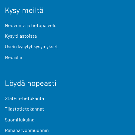
Kysy meiltä
Neuvonta ja tietopalvelu
Kysy tilastoista
Usein kysytyt kysymykset
Medialle
Löydä nopeasti
StatFin-tietokanta
Tilastotietokannat
Suomi lukuina
Rahanarvonmuunnin