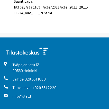
Saantitapa:
https://stat.fi/til/icte/2011/icte_2011_2011-
11-24_kuv_035_fi.html
Työpajankatu
13
00580
Helsinki
Vaihde
029 551 1000
Tietopalvelu
029 551 2220
info@stat.fi