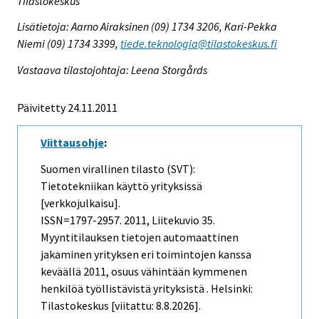
Tilastokeskus
Lisätietoja: Aarno Airaksinen (09) 1734 3206, Kari-Pekka
Niemi (09) 1734 3399,
tiede.teknologia@tilastokeskus.fi
Vastaava tilastojohtaja: Leena Storgårds
Päivitetty 24.11.2011
Viittausohje
:
Suomen virallinen tilasto (SVT):
Tietotekniikan käyttö yrityksissä
[verkkojulkaisu].
ISSN=1797-2957. 2011, Liitekuvio 35.
Myyntitilauksen tietojen automaattinen
jakaminen yrityksen eri toimintojen kanssa
keväällä 2011, osuus vähintään kymmenen
henkilöä työllistävistä yrityksistä . Helsinki:
Tilastokeskus [viitattu: 8.8.2026].