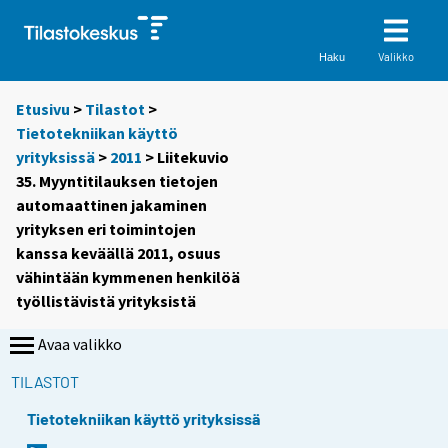
Valikko
Haku
Etusivu
>
Tilastot
>
Tietotekniikan käyttö
yrityksissä
>
2011
> Liitekuvio
35. Myyntitilauksen tietojen
automaattinen jakaminen
yrityksen eri toimintojen
kanssa keväällä 2011, osuus
vähintään kymmenen henkilöä
työllistävistä yrityksistä
Avaa valikko
TILASTOT
Tietotekniikan käyttö yrityksissä