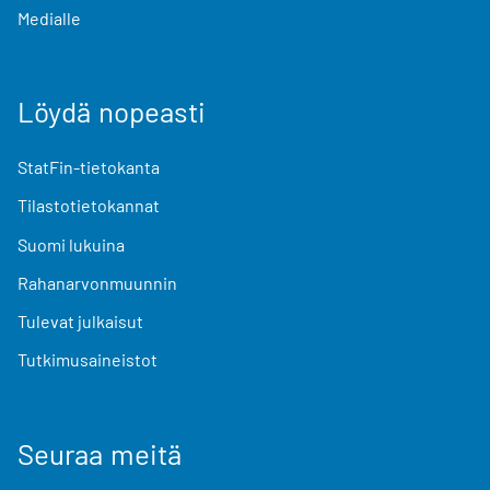
Medialle
Löydä nopeasti
StatFin-tietokanta
Tilastotietokannat
Suomi lukuina
Rahanarvonmuunnin
Tulevat julkaisut
Tutkimusaineistot
Seuraa meitä