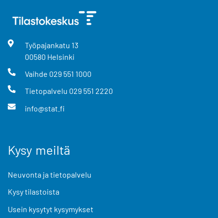
Työpajankatu
13
00580
Helsinki
Vaihde
029 551 1000
Tietopalvelu
029 551 2220
info@stat.fi
Kysy meiltä
Neuvonta ja tietopalvelu
Kysy tilastoista
Usein kysytyt kysymykset