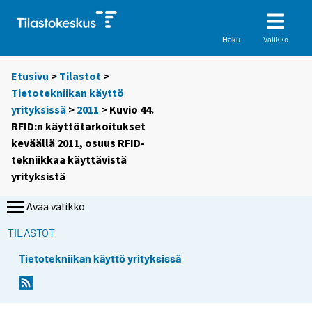
Valikko
Haku
Etusivu
>
Tilastot
>
Tietotekniikan käyttö
yrityksissä
>
2011
> Kuvio 44.
RFID:n käyttötarkoitukset
keväällä 2011, osuus RFID-
tekniikkaa käyttävistä
yrityksistä
Avaa valikko
TILASTOT
Tietotekniikan käyttö yrityksissä