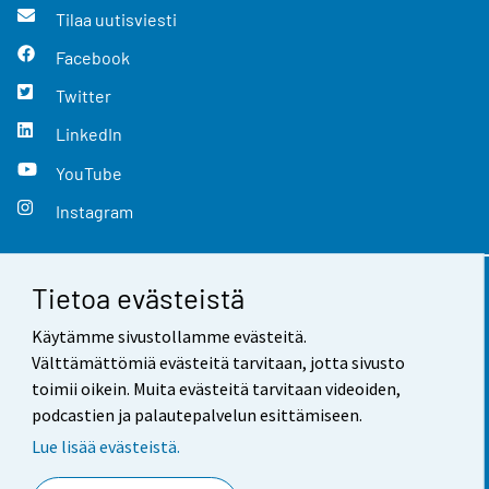
Tilaa uutisviesti
Facebook
Twitter
LinkedIn
YouTube
Instagram
Tietoa evästeistä
Yhteystiedot
Käytämme sivustollamme evästeitä.
Palaute
Välttämättömiä evästeitä tarvitaan, jotta sivusto
toimii oikein. Muita evästeitä tarvitaan videoiden,
Käyttöehdot
podcastien ja palautepalvelun esittämiseen.
Tietosuoja
Lue lisää evästeistä.
Saavutettavuus