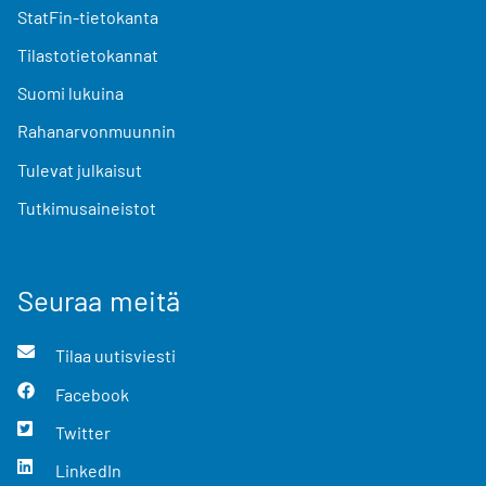
StatFin-tietokanta
Tilastotietokannat
Suomi lukuina
Rahanarvonmuunnin
Tulevat julkaisut
Tutkimusaineistot
Seuraa meitä
Tilaa uutisviesti
Facebook
Twitter
LinkedIn