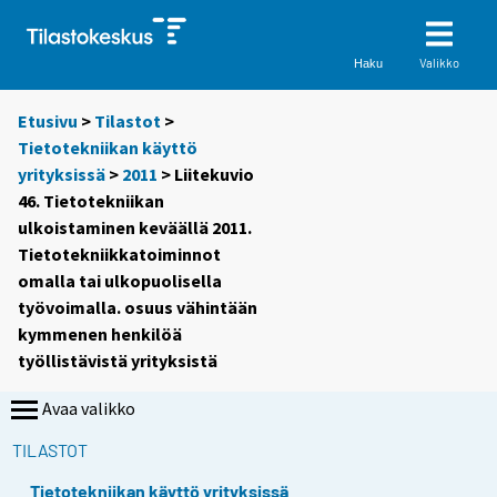
Valikko
Haku
Etusivu
>
Tilastot
>
Tietotekniikan käyttö
yrityksissä
>
2011
> Liitekuvio
46. Tietotekniikan
ulkoistaminen keväällä 2011.
Tietotekniikkatoiminnot
omalla tai ulkopuolisella
työvoimalla. osuus vähintään
kymmenen henkilöä
työllistävistä yrityksistä
Avaa valikko
TILASTOT
Tietotekniikan käyttö yrityksissä