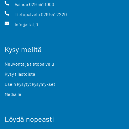
Vaihde
029 551 1000
Tietopalvelu
029 551 2220
info@stat.fi
Kysy meiltä
Neuvonta ja tietopalvelu
Kysy tilastoista
Usein kysytyt kysymykset
Medialle
Löydä nopeasti