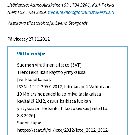
Lisätietoja: Aarno Airaksinen 09 1734 3206, Kari-Pekka
Niemi 09 1734 3399,
tiede.teknologia@tilastokeskus.fi
Vastaava tilastojohtaja: Leena Storgårds
Päivitetty 27.11.2012
Viittausohje
:
Suomen virallinen tilasto (SVT):
Tietotekniikan käyttö yrityksissä
[verkkojulkaisu].
ISSN=1797-2957. 2012, Liitekuvio 4. Vähintään
10 Mbit/s nopeudella toimiva laajakaista
keväällä 2012, osuus kaikista luokan
yrityksistä . Helsinki: Tilastokeskus [viitattu:
8.8.2026].
Saantitapa:
https://stat.fi/til/icte/2012/icte_2012_2012-