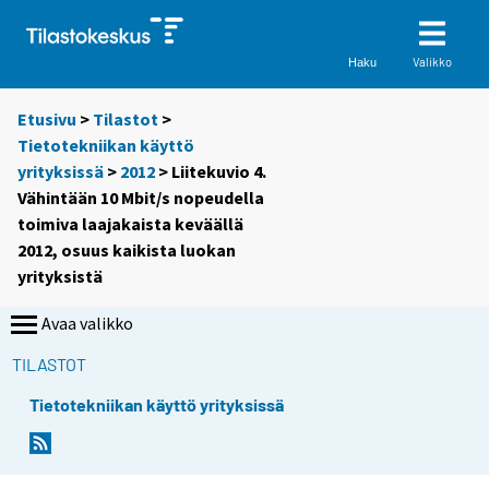
Valikko
Haku
Etusivu
>
Tilastot
>
Tietotekniikan käyttö
yrityksissä
>
2012
> Liitekuvio 4.
Vähintään 10 Mbit/s nopeudella
toimiva laajakaista keväällä
2012, osuus kaikista luokan
yrityksistä
Avaa valikko
TILASTOT
Tietotekniikan käyttö yrityksissä