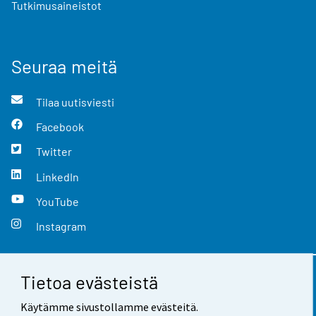
Tutkimusaineistot
Seuraa meitä
Tilaa uutisviesti
Facebook
Twitter
LinkedIn
YouTube
Instagram
Tietoa evästeistä
Yhteystiedot
Käytämme sivustollamme evästeitä.
Palaute