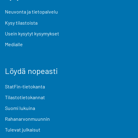
Neuvonta ja tietopalvelu
Kysy tilastoista
Usein kysytyt kysymykset
Medialle
Löydä nopeasti
StatFin-tietokanta
Tilastotietokannat
Suomi lukuina
Rahanarvonmuunnin
Tulevat julkaisut