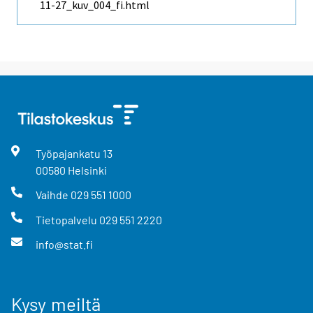
11-27_kuv_004_fi.html
Työpajankatu
13
00580
Helsinki
Vaihde
029 551 1000
Tietopalvelu
029 551 2220
info@stat.fi
Kysy meiltä