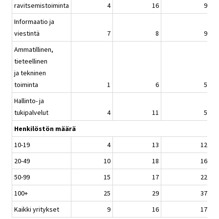
ravitsemistoiminta
4
16
9
Informaatio ja
viestintä
7
8
9
Ammatillinen,
tieteellinen
ja tekninen
toiminta
1
6
5
Hallinto- ja
tukipalvelut
4
11
5
Henkilöstön määrä
10-19
4
13
12
20-49
10
18
16
50-99
15
17
22
100+
25
29
37
Kaikki yritykset
9
16
17