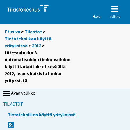
Valikko
Haku
Etusivu
>
Tilastot
>
Tietotekniikan käyttö
yrityksissä
>
2012
>
Liitetaulukko 3.
Automatisoidun tiedonvaihdon
käyttötarkoitukset keväällä
2012, osuus kaikista luokan
yrityksistä
Avaa valikko
TILASTOT
Tietotekniikan käyttö yrityksissä