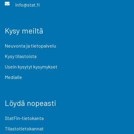
info@stat.fi
Kysy meiltä
Neuvonta ja tietopalvelu
Kysy tilastoista
Usein kysytyt kysymykset
Medialle
Löydä nopeasti
StatFin-tietokanta
Tilastotietokannat