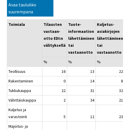
Avaa taulukko
suurempana
Toimiala
Tilausten
Tuote-
Kuljetus-
M
vastaan-
informaation
asiakirjojen
ti
otto EDI:n
lähettäminen
lähettäminen
lä
välityksellä
tai
tai
ra
vastaanotto
vastaanotto
la
%
%
%
%
Teollisuus
16
13
22
Rakentaminen
0
14
8
Tukkukauppa
22
31
32
Vähittäiskauppa
2
34
21
Kuljetus ja
varastointi
5
12
23
Majoitus- ja