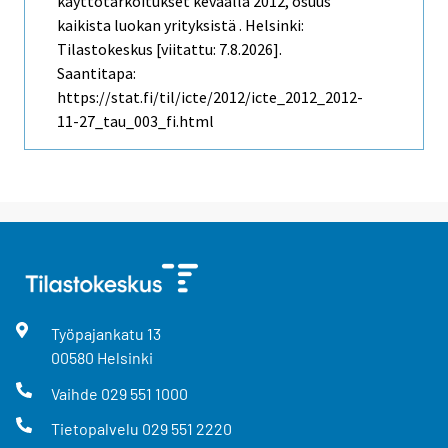
käyttötarkoitukset keväällä 2012, osuus
kaikista luokan yrityksistä . Helsinki:
Tilastokeskus [viitattu: 7.8.2026].
Saantitapa:
https://stat.fi/til/icte/2012/icte_2012_2012-
11-27_tau_003_fi.html
Työpajankatu
13
00580
Helsinki
Vaihde
029 551 1000
Tietopalvelu
029 551 2220