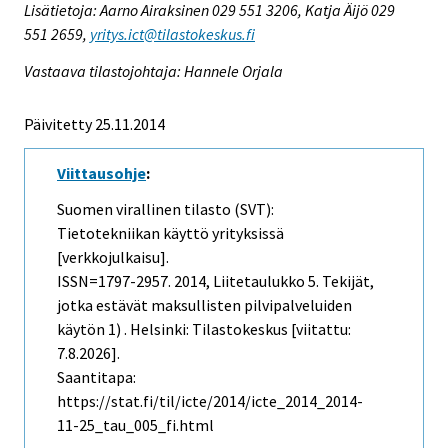
Lisätietoja: Aarno Airaksinen 029 551 3206, Katja Äijö 029
551 2659,
yritys.ict@tilastokeskus.fi
Vastaava tilastojohtaja: Hannele Orjala
Päivitetty 25.11.2014
Viittausohje
:
Suomen virallinen tilasto (SVT):
Tietotekniikan käyttö yrityksissä
[verkkojulkaisu].
ISSN=1797-2957. 2014, Liitetaulukko 5. Tekijät,
jotka estävät maksullisten pilvipalveluiden
käytön 1) . Helsinki: Tilastokeskus [viitattu:
7.8.2026].
Saantitapa:
https://stat.fi/til/icte/2014/icte_2014_2014-
11-25_tau_005_fi.html