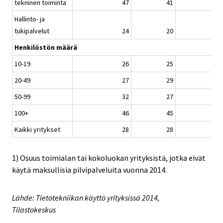
tekninen toiminta
47
41
Hallinto- ja
tukipalvelut
24
20
Henkilöstön määrä
10-19
26
25
20-49
27
29
50-99
32
27
100+
46
45
Kaikki yritykset
28
28
1) Osuus toimialan tai kokoluokan yrityksistä, jotka eivät
käytä maksullisia pilvipalveluita vuonna 2014.
Lähde: Tietotekniikan käyttö yrityksissä 2014,
Tilastokeskus