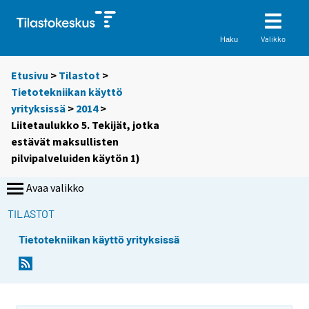
Valikko
Haku
Etusivu
>
Tilastot
>
Tietotekniikan käyttö
yrityksissä
>
2014
>
Liitetaulukko 5. Tekijät, jotka
estävät maksullisten
pilvipalveluiden käytön 1)
Avaa valikko
TILASTOT
Tietotekniikan käyttö yrityksissä