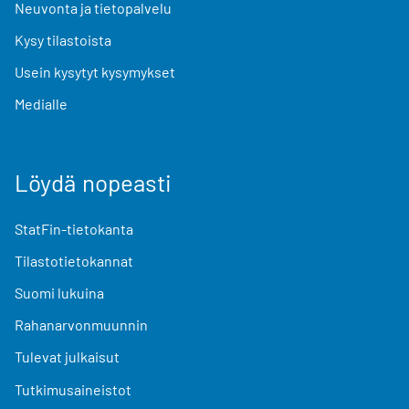
Neuvonta ja tietopalvelu
Kysy tilastoista
Usein kysytyt kysymykset
Medialle
Löydä nopeasti
StatFin-tietokanta
Tilastotietokannat
Suomi lukuina
Rahanarvonmuunnin
Tulevat julkaisut
Tutkimusaineistot