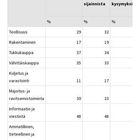
sijainnista
kysymyksissä
%
%
%
Teollisuus
29
32
Rakentaminen
17
19
Tukkukauppa
37
34
Vähittäiskauppa
35
33
Kuljetus ja
varastointi
11
17
Majoitus- ja
ravitsemistoiminta
30
23
Informaatio ja
viestintä
48
48
Ammatillinen,
tieteellinen ja