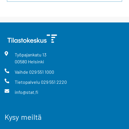
Työpajankatu
13
00580
Helsinki
Vaihde
029 551 1000
Tietopalvelu
029 551 2220
info@stat.fi
Kysy meiltä