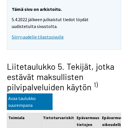
Tämä sivu on arkistoitu.
5.4.2022 jälkeen julkaistut tiedot löydät
uudistetulta sivustolta.
Siirry uudelle tilastosivulle
Liitetaulukko 5. Tekijät, jotka
estävät maksullisten
1)
pilvipalveluiden käytön
Avaa taulukko
suurempana
Toimiala
Tietoturvariskit
Epävarmuus
Epävarmuus
tietojen
oikeudellisis