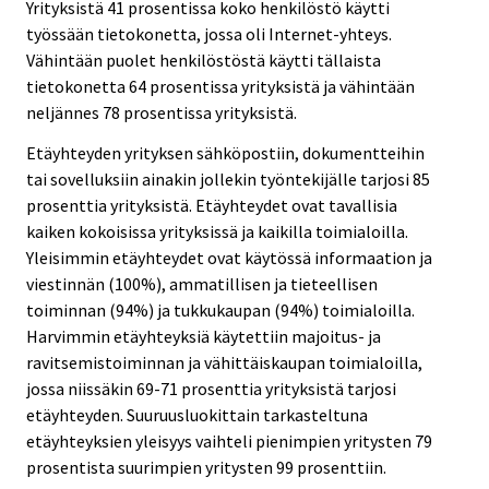
Yrityksistä 41 prosentissa koko henkilöstö käytti
työssään tietokonetta, jossa oli Internet-yhteys.
Vähintään puolet henkilöstöstä käytti tällaista
tietokonetta 64 prosentissa yrityksistä ja vähintään
neljännes 78 prosentissa yrityksistä.
Etäyhteyden yrityksen sähköpostiin, dokumentteihin
tai sovelluksiin ainakin jollekin työntekijälle tarjosi 85
prosenttia yrityksistä. Etäyhteydet ovat tavallisia
kaiken kokoisissa yrityksissä ja kaikilla toimialoilla.
Yleisimmin etäyhteydet ovat käytössä informaation ja
viestinnän (100%), ammatillisen ja tieteellisen
toiminnan (94%) ja tukkukaupan (94%) toimialoilla.
Harvimmin etäyhteyksiä käytettiin majoitus- ja
ravitsemistoiminnan ja vähittäiskaupan toimialoilla,
jossa niissäkin 69-71 prosenttia yrityksistä tarjosi
etäyhteyden. Suuruusluokittain tarkasteltuna
etäyhteyksien yleisyys vaihteli pienimpien yritysten 79
prosentista suurimpien yritysten 99 prosenttiin.