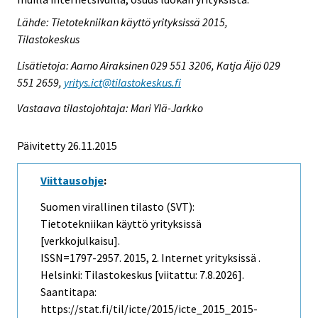
Lähde: Tietotekniikan käyttö yrityksissä 2015,
Tilastokeskus
Lisätietoja: Aarno Airaksinen 029 551 3206, Katja Äijö 029
551 2659,
yritys.ict@tilastokeskus.fi
Vastaava tilastojohtaja: Mari Ylä-Jarkko
Päivitetty 26.11.2015
Viittausohje
:
Suomen virallinen tilasto (SVT):
Tietotekniikan käyttö yrityksissä
[verkkojulkaisu].
ISSN=1797-2957. 2015, 2. Internet yrityksissä .
Helsinki: Tilastokeskus [viitattu: 7.8.2026].
Saantitapa:
https://stat.fi/til/icte/2015/icte_2015_2015-