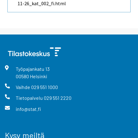
11-26_kat_002_fi.html
Työpajankatu
13
00580
Helsinki
Vaihde
029 551 1000
Tietopalvelu
029 551 2220
info@stat.fi
Kysy meiltä