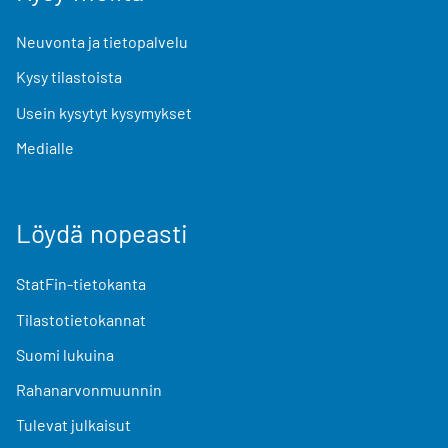
Neuvonta ja tietopalvelu
Kysy tilastoista
Usein kysytyt kysymykset
Medialle
Löydä nopeasti
StatFin-tietokanta
Tilastotietokannat
Suomi lukuina
Rahanarvonmuunnin
Tulevat julkaisut