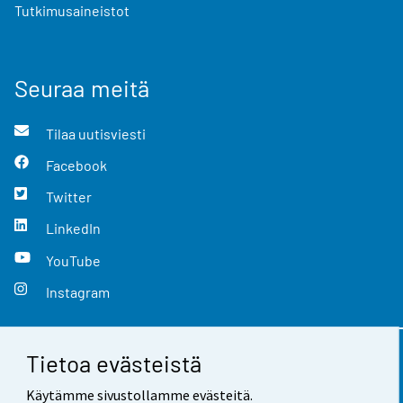
Tutkimusaineistot
Seuraa meitä
Tilaa uutisviesti
Facebook
Twitter
LinkedIn
YouTube
Instagram
Tietoa evästeistä
Yhteystiedot
Käytämme sivustollamme evästeitä.