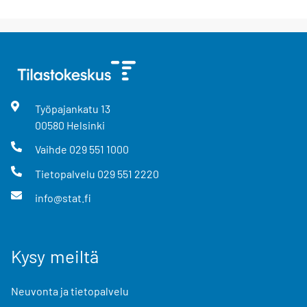
Työpajankatu
13
00580
Helsinki
Vaihde
029 551 1000
Tietopalvelu
029 551 2220
info@stat.fi
Kysy meiltä
Neuvonta ja tietopalvelu