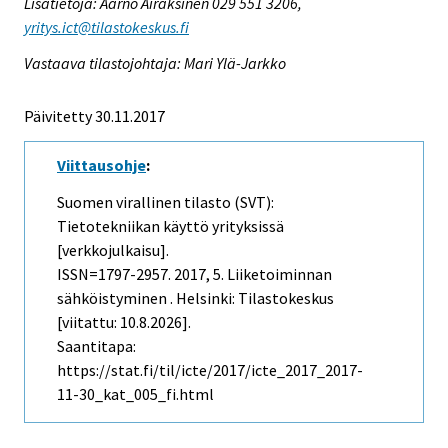
Lisätietoja: Aarno Airaksinen 029 551 3206,
yritys.ict@tilastokeskus.fi
Vastaava tilastojohtaja: Mari Ylä-Jarkko
Päivitetty 30.11.2017
Viittausohje
:
Suomen virallinen tilasto (SVT):
Tietotekniikan käyttö yrityksissä
[verkkojulkaisu].
ISSN=1797-2957. 2017, 5. Liiketoiminnan
sähköistyminen . Helsinki: Tilastokeskus
[viitattu: 10.8.2026].
Saantitapa:
https://stat.fi/til/icte/2017/icte_2017_2017-
11-30_kat_005_fi.html