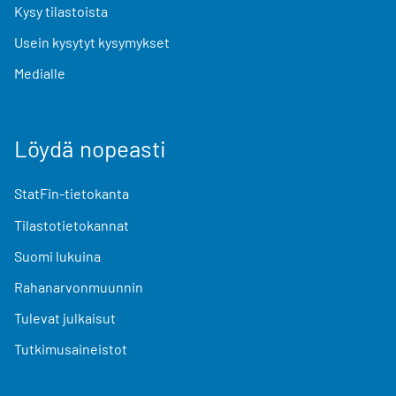
Kysy tilastoista
Usein kysytyt kysymykset
Medialle
Löydä nopeasti
StatFin-tietokanta
Tilastotietokannat
Suomi lukuina
Rahanarvonmuunnin
Tulevat julkaisut
Tutkimusaineistot