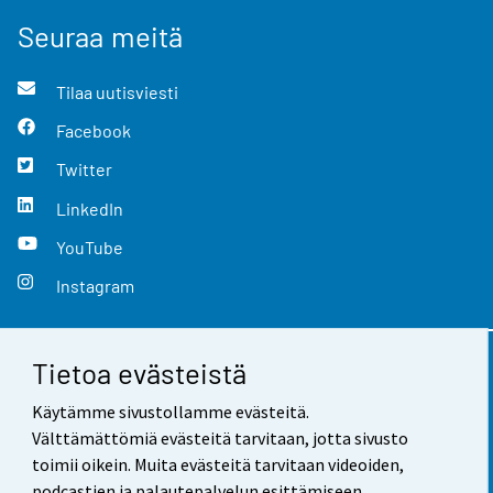
Seuraa meitä
Tilaa uutisviesti
Facebook
Twitter
LinkedIn
YouTube
Instagram
Tietoa evästeistä
Yhteystiedot
Käytämme sivustollamme evästeitä.
Palaute
Välttämättömiä evästeitä tarvitaan, jotta sivusto
toimii oikein. Muita evästeitä tarvitaan videoiden,
Käyttöehdot
podcastien ja palautepalvelun esittämiseen.