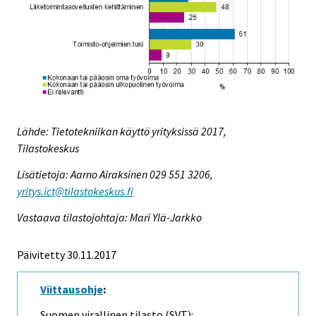
Lähde: Tietotekniikan käyttö yrityksissä 2017,
Tilastokeskus
Lisätietoja: Aarno Airaksinen 029 551 3206,
yritys.ict@tilastokeskus.fi
Vastaava tilastojohtaja: Mari Ylä-Jarkko
Päivitetty 30.11.2017
Viittausohje
:
Suomen virallinen tilasto (SVT):