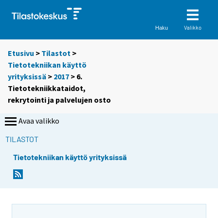
Valikko
Haku
Etusivu
>
Tilastot
>
Tietotekniikan käyttö
yrityksissä
>
2017
> 6.
Tietotekniikkataidot,
rekrytointi ja palvelujen osto
Avaa valikko
TILASTOT
Tietotekniikan käyttö yrityksissä