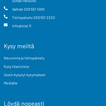
00580
Helsinki
Vaihde
029 551 1000
Tietopalvelu
029 551 2220
info@stat.fi
Kysy meiltä
Neuvonta ja tietopalvelu
Kysy tilastoista
Usein kysytyt kysymykset
Medialle
Löydä nopeasti