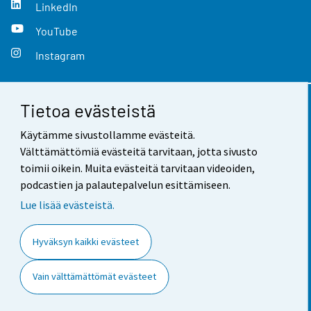
LinkedIn
YouTube
Instagram
Tietoa evästeistä
Yhteystiedot
Käytämme sivustollamme evästeitä.
Palaute
Välttämättömiä evästeitä tarvitaan, jotta sivusto
toimii oikein. Muita evästeitä tarvitaan videoiden,
Käyttöehdot
podcastien ja palautepalvelun esittämiseen.
Tietosuoja
Lue lisää evästeistä.
Saavutettavuus
Hyväksyn kaikki evästeet
Tietoa sivustosta
Vain välttämättömät evästeet
Evästeasetukset