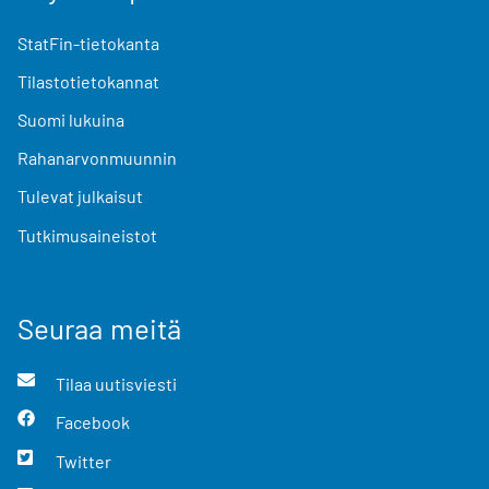
StatFin-tietokanta
Tilastotietokannat
Suomi lukuina
Rahanarvonmuunnin
Tulevat julkaisut
Tutkimusaineistot
Seuraa meitä
Tilaa uutisviesti
Facebook
Twitter