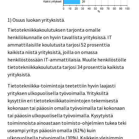
1) Osuus luokan yrityksistä.
Tietotekniikkakoulutuksen tarjonta omalle
henkilökunnalle on hyvin tavallista yrityksissä. IT
ammattilaisille koulutusta tarjosi 52 prosenttia
kaikista niistä yrityksistä, joilla on omassa
henkilöstössään IT-ammattilaisia. Muulle henkilöstölle
tietotekniikkakoulutusta tarjosi 34 prosenttia kaikista
yrityksistä.
Tietotekniikka-toimintoja teetettiin hyvin laajasti
yrityksen ulkopuolisella työvoimalla. Yrityksiltä
kysyttiin eri tietotekniikkatoimintojen tekemisestä
kokonaan tai pääosin omalla työvoimalla tai kokonaan
tai pääosin ulkopuolisella työvoimalla. Kysytyistä
toiminnoista ainoastaan toimisto-ohjelmien tukea teki
useampi yritys pääosin omalla (61%) kuin
ulkopuolisella työvoimalla (30%). Kaikkein yleisimmin