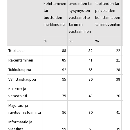
kehittäminen
arviointien tai
tuotteiden tai
tai 
tai
kysymysten
palveluiden
org
tuotteiden
vastaanotto
kehittämiseen
kan
markkinointi
tai niihin
tai innovointiin
vastaaminen
%
%
%
%
Teollisuus
88
52
22
Rakentaminen
85
41
21
Tukkukauppa
92
65
28
Vähittäiskauppa
95
86
38
Kuljetus ja
varastointi
75
43
20
Majoitus- ja
ravitsemistoiminta
96
80
41
Informaatio ja
viestintä
95
63
39