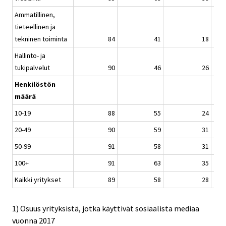
Ammatillinen,
tieteellinen ja
tekninen toiminta
84
41
18
Hallinto- ja
tukipalvelut
90
46
26
Henkilöstön
määrä
10-19
88
55
24
20-49
90
59
31
50-99
91
58
31
100+
91
63
35
Kaikki yritykset
89
58
28
1) Osuus yrityksistä, jotka käyttivät sosiaalista mediaa
vuonna 2017