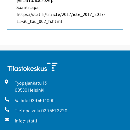
[viitattu: 8.8.2026].
Saantitapa:
https://stat.fi/til/icte/2017/icte_2017_2017-
11-30_tau_002_fi.html
Työpajankatu
13
00580
Helsinki
Vaihde
029 551 1000
Tietopalvelu
029 551 2220
info@stat.fi