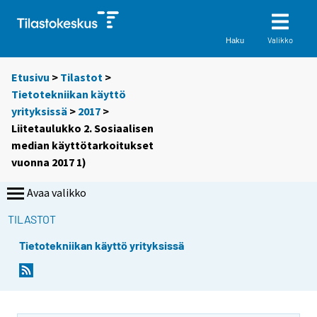
Valikko
Haku
Etusivu
>
Tilastot
>
Tietotekniikan käyttö
yrityksissä
>
2017
>
Liitetaulukko 2. Sosiaalisen
median käyttötarkoitukset
vuonna 2017 1)
Avaa valikko
TILASTOT
Tietotekniikan käyttö yrityksissä