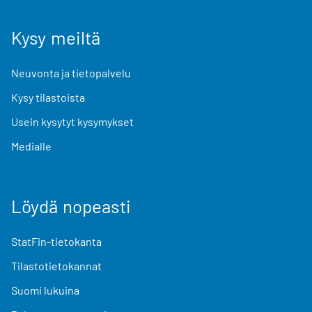
Kysy meiltä
Neuvonta ja tietopalvelu
Kysy tilastoista
Usein kysytyt kysymykset
Medialle
Löydä nopeasti
StatFin-tietokanta
Tilastotietokannat
Suomi lukuina