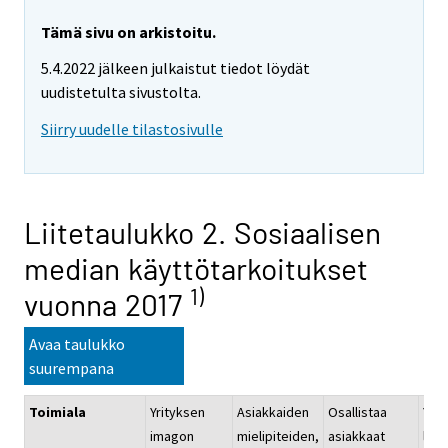
Tämä sivu on arkistoitu.
5.4.2022 jälkeen julkaistut tiedot löydät
uudistetulta sivustolta.
Siirry uudelle tilastosivulle
Liitetaulukko 2. Sosiaalisen
median käyttötarkoitukset
1)
vuonna 2017
Avaa taulukko
suurempana
Toimiala
Yrityksen
Asiakkaiden
Osallistaa
Yht
imagon
mielipiteiden,
asiakkaat
lii