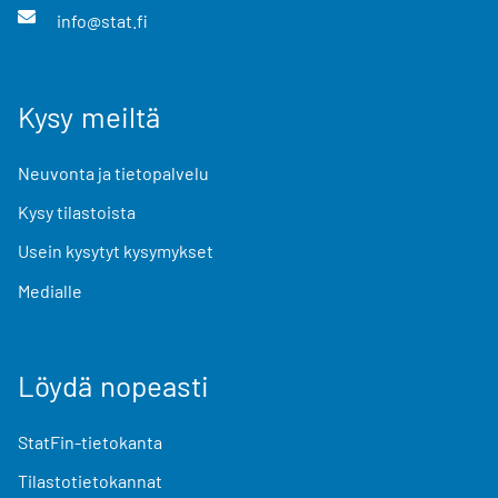
info@stat.fi
Kysy meiltä
Neuvonta ja tietopalvelu
Kysy tilastoista
Usein kysytyt kysymykset
Medialle
Löydä nopeasti
StatFin-tietokanta
Tilastotietokannat