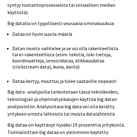
syntyy tuotantoprosesseista tai sosiaalisen median
käytöstä).
Big datalla on tyypillisesti seuraavia ominaisuuksia:
Dataa on hyvin suuria määriä
Datan muoto vaihtelee ja se voi olla rakenteellista
tai ei-rakenteellista (esim. tekstiä, loki-tietoja,
koordinaatteja, sensoridataa, klikkausdataa
(clickstream data), kuvia, ääntä)
Dataa kertyy, muuttuu ja tulee saataville nopeasti
Big data -analyysilla tarkoitetaan tässä tekniikoiden,
teknologian ja ohjelmatyökalujen käyttöä big datan
analysointiin. Analysoitava big data voi olla kerätty
yrityksen omista lähteistä tai muista datalähteistä.
Big dataa on käyttänyt hyväksi 19 prosenttia yrityksistä.
Toimialoittain big dataa on yleisimmin käytetty