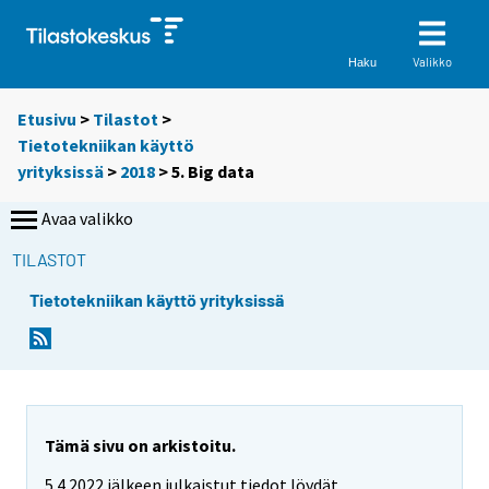
Valikko
Haku
Etusivu
>
Tilastot
>
Tietotekniikan käyttö
yrityksissä
>
2018
> 5. Big data
Avaa valikko
TILASTOT
Tietotekniikan käyttö yrityksissä
Tämä sivu on arkistoitu.
5.4.2022 jälkeen julkaistut tiedot löydät