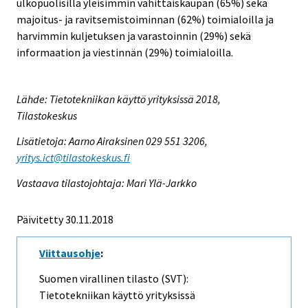
ulkopuolisilla yleisimmin vähittäiskaupan (65%) sekä
majoitus- ja ravitsemistoiminnan (62%) toimialoilla ja
harvimmin kuljetuksen ja varastoinnin (29%) sekä
informaation ja viestinnän (29%) toimialoilla.
Lähde: Tietotekniikan käyttö yrityksissä 2018,
Tilastokeskus
Lisätietoja: Aarno Airaksinen 029 551 3206,
yritys.ict@tilastokeskus.fi
Vastaava tilastojohtaja: Mari Ylä-Jarkko
Päivitetty 30.11.2018
Viittausohje
:
Suomen virallinen tilasto (SVT):
Tietotekniikan käyttö yrityksissä