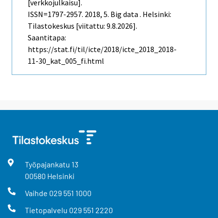
[verkkojulkaisu].
ISSN=1797-2957. 2018, 5. Big data . Helsinki:
Tilastokeskus [viitattu: 9.8.2026].
Saantitapa:
https://stat.fi/til/icte/2018/icte_2018_2018-
11-30_kat_005_fi.html
Työpajankatu
13
00580
Helsinki
Vaihde
029 551 1000
Tietopalvelu
029 551 2220