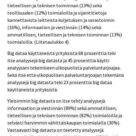
tieteellisen ja teknisen toiminnan (13%) sekä
teollisuuden (12%) toimialoilla ja sijaintitietoja
kannettavista laitteista kuljetuksen ja varastoinnin
(16%), informaation ja viestinnän (14%) sekä
ammatillisen, tieteellisen ja teknisen toiminnan (13%)
toimialoilla. (Liitetaulukko 4).
Big dataa käyttäneistä yrityksistä 68 prosenttia teki
itse analyysejä big datasta ja 45 prosenttia käytti
analyysien tekemiseen ulkopuolista palveluntarjoajaa.
Sekä itse että ulkopuolisen palveluntarjoajan tekemänä
analyysejä big datasta teki 23 prosenttia big dataa
käyttäneistä yrityksistä.
Yleisimmin big datasta on itse tehty analyysejä
informaation ja viestinnän (89%) sekä ammatillisen,
tieteellisen ja teknisen toiminnan (82%) toimialoilla ja
selvästi harvimmin vähittäiskaupan toimialalla (30%).
Vastaavasti big datasta on teetetty analyysejä