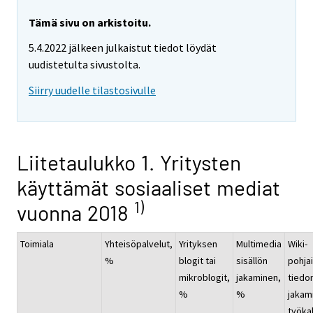
Tämä sivu on arkistoitu.
5.4.2022 jälkeen julkaistut tiedot löydät
uudistetulta sivustolta.
Siirry uudelle tilastosivulle
Liitetaulukko 1. Yritysten
käyttämät sosiaaliset mediat
1)
vuonna 2018
Toimiala
Yhteisöpalvelut,
Yrityksen
Multimedia
Wiki-
%
blogit tai
sisällön
pohja
mikroblogit,
jakaminen,
tiedo
%
%
jakam
työkal