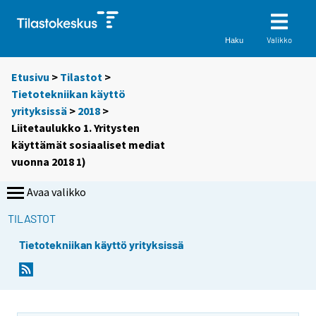
Valikko
Haku
Etusivu
>
Tilastot
>
Tietotekniikan käyttö
yrityksissä
>
2018
>
Liitetaulukko 1. Yritysten
käyttämät sosiaaliset mediat
vuonna 2018 1)
Avaa valikko
TILASTOT
Tietotekniikan käyttö yrityksissä