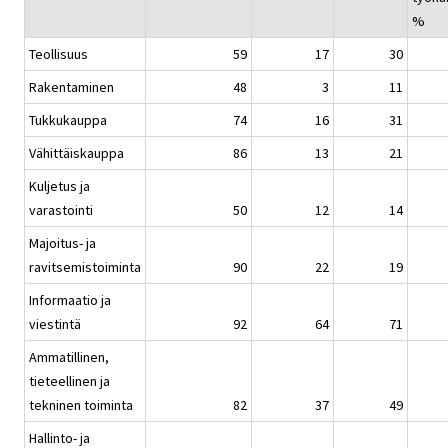
%
Teollisuus
59
17
30
Rakentaminen
48
3
11
Tukkukauppa
74
16
31
Vähittäiskauppa
86
13
21
Kuljetus ja
varastointi
50
12
14
Majoitus- ja
ravitsemistoiminta
90
22
19
Informaatio ja
viestintä
92
64
71
Ammatillinen,
tieteellinen ja
tekninen toiminta
82
37
49
Hallinto- ja