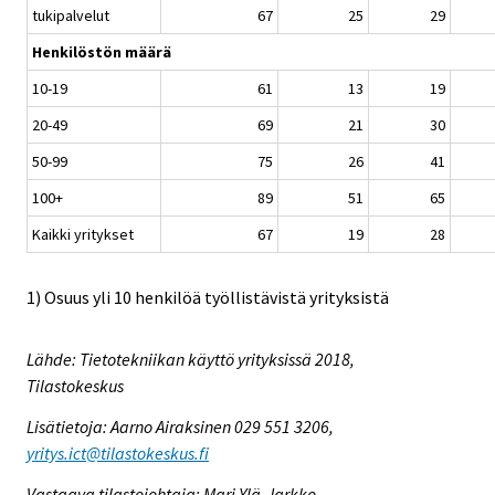
tukipalvelut
67
25
29
Henkilöstön määrä
10-19
61
13
19
20-49
69
21
30
50-99
75
26
41
100+
89
51
65
Kaikki yritykset
67
19
28
1) Osuus yli 10 henkilöä työllistävistä yrityksistä
Lähde: Tietotekniikan käyttö yrityksissä 2018,
Tilastokeskus
Lisätietoja: Aarno Airaksinen 029 551 3206,
yritys.ict@tilastokeskus.fi
Vastaava tilastojohtaja: Mari Ylä-Jarkko