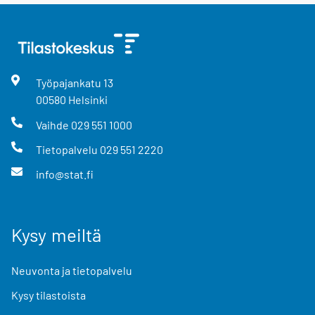
Työpajankatu
13
00580
Helsinki
Vaihde
029 551 1000
Tietopalvelu
029 551 2220
info@stat.fi
Kysy meiltä
Neuvonta ja tietopalvelu
Kysy tilastoista