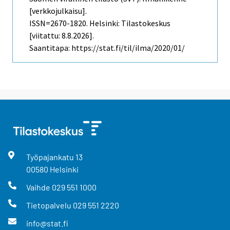
[verkkojulkaisu].
ISSN=2670-1820. Helsinki: Tilastokeskus
[viitattu: 8.8.2026].
Saantitapa: https://stat.fi/til/ilma/2020/01/
Työpajankatu
13
00580
Helsinki
Vaihde
029 551 1000
Tietopalvelu
029 551 2220
info@stat.fi