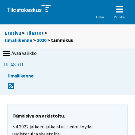
Valikko
Haku
Etusivu
>
Tilastot
>
Ilmaliikenne
>
2020
>
tammikuu
Avaa valikko
TILASTOT
Ilmaliikenne
Tämä sivu on arkistoitu.
5.4.2022 jälkeen julkaistut tiedot löydät
uudistetulta sivustolta.