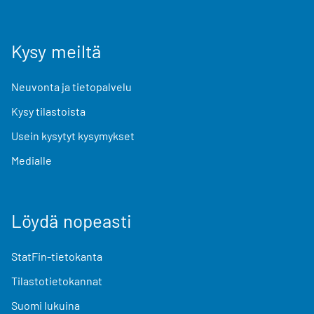
Kysy meiltä
Neuvonta ja tietopalvelu
Kysy tilastoista
Usein kysytyt kysymykset
Medialle
Löydä nopeasti
StatFin-tietokanta
Tilastotietokannat
Suomi lukuina