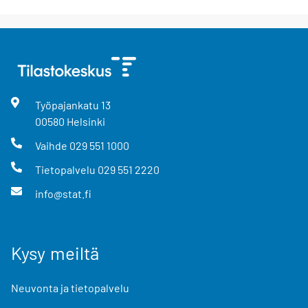
Työpajankatu
13
00580
Helsinki
Vaihde
029 551 1000
Tietopalvelu
029 551 2220
info@stat.fi
Kysy meiltä
Neuvonta ja tietopalvelu