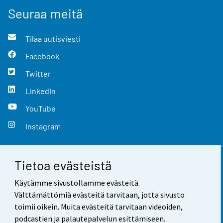
Seuraa meitä
Tilaa uutisviesti
Facebook
Twitter
LinkedIn
YouTube
Instagram
Tietoa evästeistä
Yhteystiedot
Käytämme sivustollamme evästeitä.
Palaute
Välttämättömiä evästeitä tarvitaan, jotta sivusto
toimii oikein. Muita evästeitä tarvitaan videoiden,
Käyttöehdot
podcastien ja palautepalvelun esittämiseen.