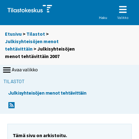
Valikko
Haku
Etusivu
>
Tilastot
>
Julkisyhteisöjen menot
tehtävittäin
> Julkisyhteisöjen
menot tehtävittäin 2007
Avaa valikko
TILASTOT
Julkisyhteisöjen menot tehtävittäin
Tämä sivu on arkistoitu.