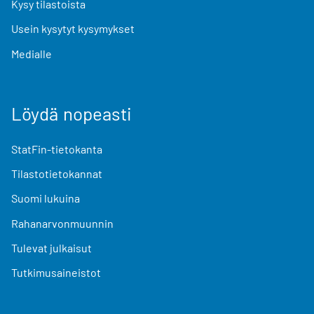
Kysy tilastoista
Usein kysytyt kysymykset
Medialle
Löydä nopeasti
StatFin-tietokanta
Tilastotietokannat
Suomi lukuina
Rahanarvonmuunnin
Tulevat julkaisut
Tutkimusaineistot