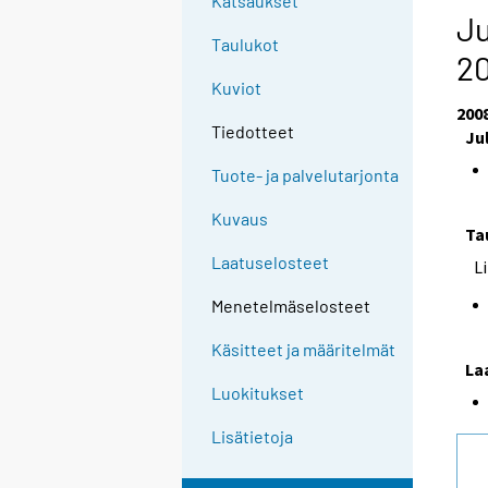
Katsaukset
Ju
Taulukot
2
Kuviot
200
Tiedotteet
Ju
Tuote- ja palvelutarjonta
Kuvaus
Ta
Laatuselosteet
L
Menetelmäselosteet
Käsitteet ja määritelmät
La
Luokitukset
Lisätietoja