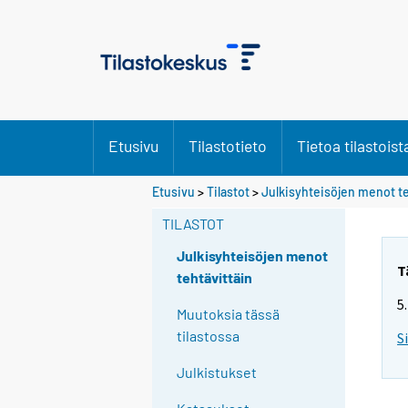
Etusivu
Tilastotieto
Tietoa tilastoist
Etusivu
>
Tilastot
>
Julkisyhteisöjen menot te
TILASTOT
Julkisyhteisöjen menot
T
tehtävittäin
5
Muutoksia tässä
tilastossa
S
Julkistukset