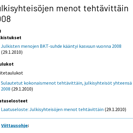
lkisyhteisöjen menot tehtävittäin
008
8
lkistukset
Julkisten menojen BKT-suhde kääntyi kasvuun vuonna 2008
(29.1.2010)
ulukot
iitetaulukot
Sulautetut kokonaismenot tehtävittäin, julkisyhteisöt yhteensä
2008
(29.1.2010)
atuselosteet
Laatuseloste: Julkisyhteisöjen menot tehtävittäin
(29.1.2010)
Viittausohje
: