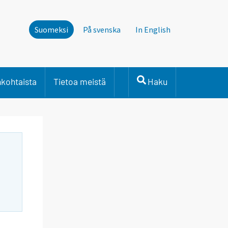
Suomeksi
På svenska
In English
nkohtaista
Tietoa meistä
Haku