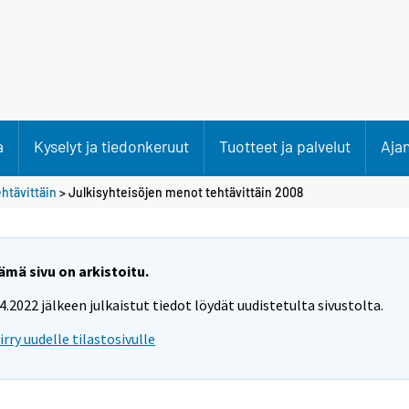
a
Kyselyt ja tiedonkeruut
Tuotteet ja palvelut
Aja
htävittäin
> Julkisyhteisöjen menot tehtävittäin 2008
ämä sivu on arkistoitu.
.4.2022 jälkeen julkaistut tiedot löydät uudistetulta sivustolta.
iirry uudelle tilastosivulle