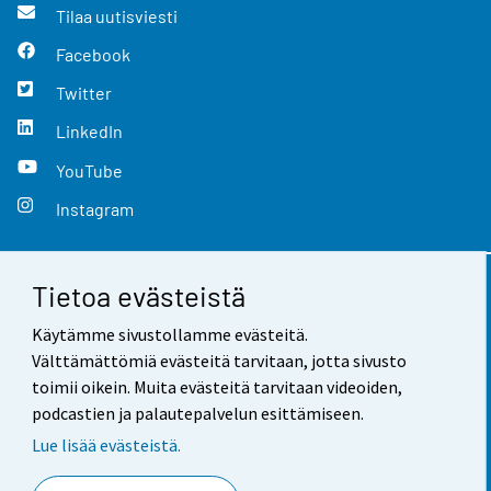
Tilaa uutisviesti
Facebook
Twitter
LinkedIn
YouTube
Instagram
Tietoa evästeistä
Yhteystiedot
Käytämme sivustollamme evästeitä.
Palaute
Välttämättömiä evästeitä tarvitaan, jotta sivusto
toimii oikein. Muita evästeitä tarvitaan videoiden,
Käyttöehdot
podcastien ja palautepalvelun esittämiseen.
Tietosuoja
Lue lisää evästeistä.
Saavutettavuus