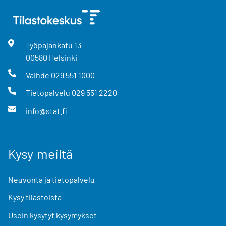
Työpajankatu
13
00580
Helsinki
Vaihde
029 551 1000
Tietopalvelu
029 551 2220
info@stat.fi
Kysy meiltä
Neuvonta ja tietopalvelu
Kysy tilastoista
Usein kysytyt kysymykset