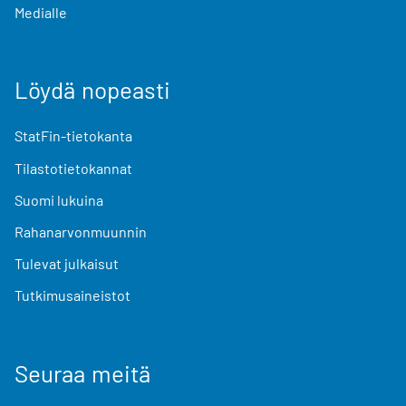
Medialle
Löydä nopeasti
StatFin-tietokanta
Tilastotietokannat
Suomi lukuina
Rahanarvonmuunnin
Tulevat julkaisut
Tutkimusaineistot
Seuraa meitä