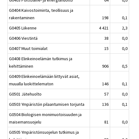
G0404 Kaivostoiminta, teollisuus ja
rakentaminen
198
0,1
G0405 Liikenne
4 421
2,3
G0406 Viestintä
38
0,0
G0407 Muut toimialat
15
0,0
G0408 Elinkeinoelämän tutkimus ja
kehittäminen
906
0,5
G0409 Elinkeinoelämään liittyvät asiat,
muualla luokittelematon
146
0,1
G0501 Jätehuolto
57
0,0
G0503 Ympäristön pilaantumisen torjunta
136
0,1
G0504 Biologisen monimuotoisuuden ja
maisemansuojelu
81
0,0
G0505 Ympäristönsuojelun tutkimus ja