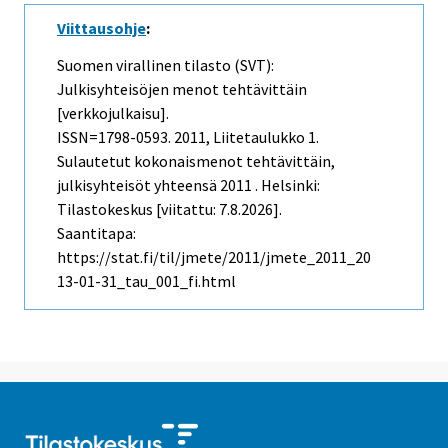
Viittausohje
:
Suomen virallinen tilasto (SVT):
Julkisyhteisöjen menot tehtävittäin
[verkkojulkaisu].
ISSN=1798-0593. 2011, Liitetaulukko 1.
Sulautetut kokonaismenot tehtävittäin,
julkisyhteisöt yhteensä 2011 . Helsinki:
Tilastokeskus [viitattu: 7.8.2026].
Saantitapa:
https://stat.fi/til/jmete/2011/jmete_2011_20
13-01-31_tau_001_fi.html