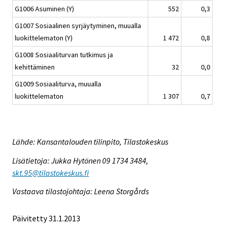
G1006 Asuminen (Y)
552
0,3
G1007 Sosiaalinen syrjäytyminen, muualla
luokittelematon (Y)
1 472
0,8
G1008 Sosiaaliturvan tutkimus ja
kehittäminen
32
0,0
G1009 Sosiaaliturva, muualla
luokittelematon
1 307
0,7
Lähde: Kansantalouden tilinpito, Tilastokeskus
Lisätietoja: Jukka Hytönen 09 1734 3484,
skt.95@tilastokeskus.fi
Vastaava tilastojohtaja: Leena Storgårds
Päivitetty 31.1.2013