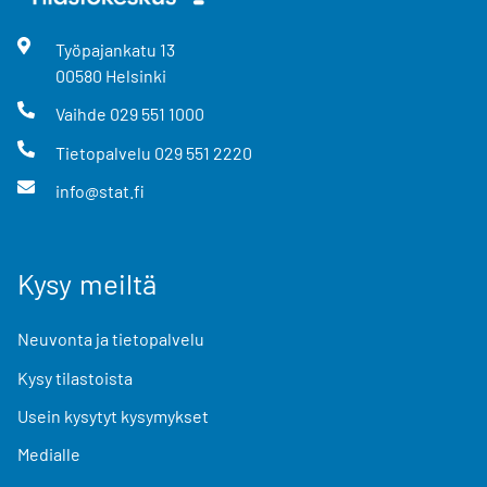
Työpajankatu
13
00580
Helsinki
Vaihde
029 551 1000
Tietopalvelu
029 551 2220
info@stat.fi
Kysy meiltä
Neuvonta ja tietopalvelu
Kysy tilastoista
Usein kysytyt kysymykset
Medialle