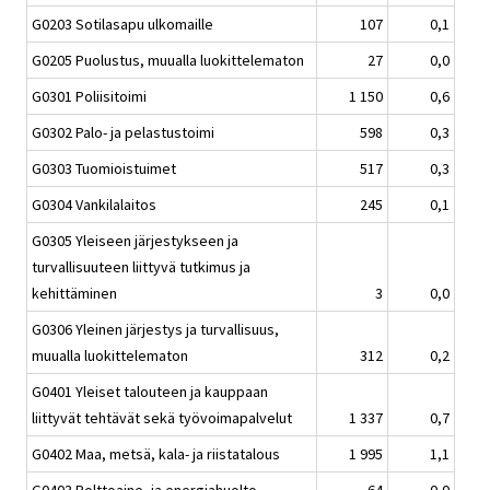
G0203 Sotilasapu ulkomaille
107
0,1
G0205 Puolustus, muualla luokittelematon
27
0,0
G0301 Poliisitoimi
1 150
0,6
G0302 Palo- ja pelastustoimi
598
0,3
G0303 Tuomioistuimet
517
0,3
G0304 Vankilalaitos
245
0,1
G0305 Yleiseen järjestykseen ja
turvallisuuteen liittyvä tutkimus ja
kehittäminen
3
0,0
G0306 Yleinen järjestys ja turvallisuus,
muualla luokittelematon
312
0,2
G0401 Yleiset talouteen ja kauppaan
liittyvät tehtävät sekä työvoimapalvelut
1 337
0,7
G0402 Maa, metsä, kala- ja riistatalous
1 995
1,1
G0403 Polttoaine- ja energiahuolto
64
0,0