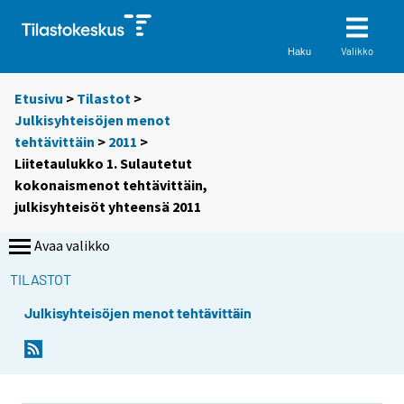
Valikko
Haku
Etusivu
>
Tilastot
>
Julkisyhteisöjen menot
tehtävittäin
>
2011
>
Liitetaulukko 1. Sulautetut
kokonaismenot tehtävittäin,
julkisyhteisöt yhteensä 2011
Avaa valikko
TILASTOT
Julkisyhteisöjen menot tehtävittäin