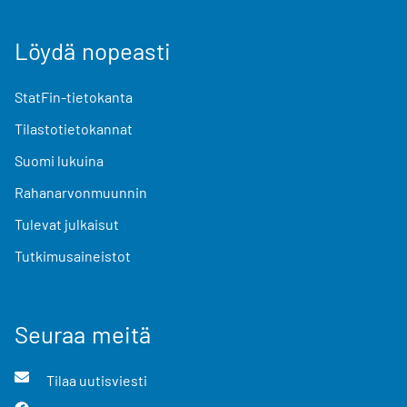
Löydä nopeasti
StatFin-tietokanta
Tilastotietokannat
Suomi lukuina
Rahanarvonmuunnin
Tulevat julkaisut
Tutkimusaineistot
Seuraa meitä
Tilaa uutisviesti