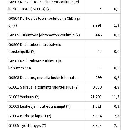
G0903 Keskiasteen jälkeinen koulutus, ei
korkea-aste (ISCED 4) (Y)
5
0,0
G0904 Korkea-asteen koulutus (ISCED 5 ja
6) (Y)
3 391
1,8
G0905 Tutkintoon johtamaton koulutus (Y)
446
0,2
G0906 Koulutuksen tukipalvelut
opiskelijoille (Y)
42
0,0
G0907 Koulutuksen tutkimus ja
kehittäminen
8
0,0
G0908 Koulutus, muualla luokittelematon
299
0,2
G1001 Sairaus ja toimintarajoitteisuus (Y)
9 080
4,8
G1002 Vanhuus (Y)
21 708
11,5
G1003 Lesket ja muut edunsaajat (Y)
1 521
0,8
G1004 Perhe ja lapset (Y)
5 334
2,8
G1005 Työttömyys (Y)
3 928
2,1