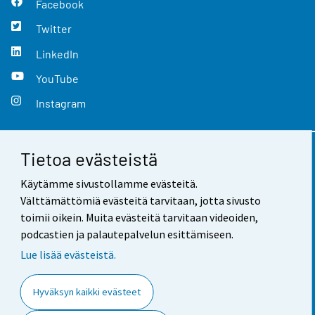
Facebook
Twitter
LinkedIn
YouTube
Instagram
Tietoa evästeistä
Yhteystiedot
Käytämme sivustollamme evästeitä.
Palaute
Välttämättömiä evästeitä tarvitaan, jotta sivusto
toimii oikein. Muita evästeitä tarvitaan videoiden,
Käyttöehdot
podcastien ja palautepalvelun esittämiseen.
Tietosuoja
Lue lisää evästeistä.
Saavutettavuus
Hyväksyn kaikki evästeet
Tietoa sivustosta