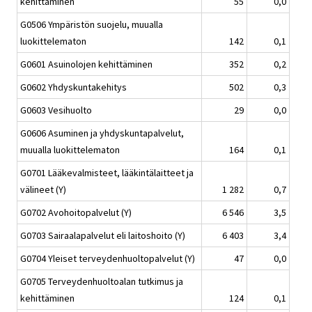
kehittäminen
55
0,0
G0506 Ympäristön suojelu, muualla
luokittelematon
142
0,1
G0601 Asuinolojen kehittäminen
352
0,2
G0602 Yhdyskuntakehitys
502
0,3
G0603 Vesihuolto
29
0,0
G0606 Asuminen ja yhdyskuntapalvelut,
muualla luokittelematon
164
0,1
G0701 Lääkevalmisteet, lääkintälaitteet ja
välineet (Y)
1 282
0,7
G0702 Avohoitopalvelut (Y)
6 546
3,5
G0703 Sairaalapalvelut eli laitoshoito (Y)
6 403
3,4
G0704 Yleiset terveydenhuoltopalvelut (Y)
47
0,0
G0705 Terveydenhuoltoalan tutkimus ja
kehittäminen
124
0,1