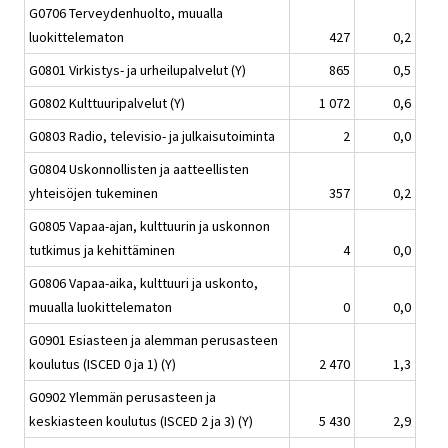
G0706 Terveydenhuolto, muualla
luokittelematon
427
0,2
G0801 Virkistys- ja urheilupalvelut (Y)
865
0,5
G0802 Kulttuuripalvelut (Y)
1 072
0,6
G0803 Radio, televisio- ja julkaisutoiminta
2
0,0
G0804 Uskonnollisten ja aatteellisten
yhteisöjen tukeminen
357
0,2
G0805 Vapaa-ajan, kulttuurin ja uskonnon
tutkimus ja kehittäminen
4
0,0
G0806 Vapaa-aika, kulttuuri ja uskonto,
muualla luokittelematon
0
0,0
G0901 Esiasteen ja alemman perusasteen
koulutus (ISCED 0 ja 1) (Y)
2 470
1,3
G0902 Ylemmän perusasteen ja
keskiasteen koulutus (ISCED 2 ja 3) (Y)
5 430
2,9