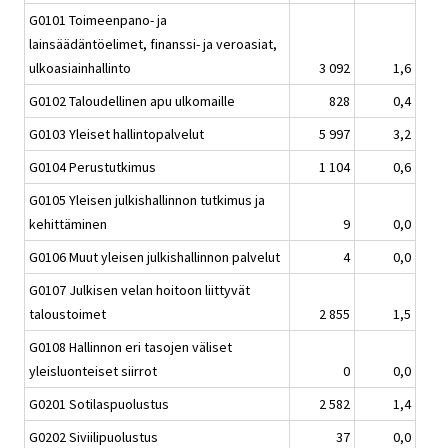
G0101 Toimeenpano- ja
lainsäädäntöelimet, finanssi- ja veroasiat,
ulkoasiainhallinto
3 092
1,6
G0102 Taloudellinen apu ulkomaille
828
0,4
G0103 Yleiset hallintopalvelut
5 997
3,2
G0104 Perustutkimus
1 104
0,6
G0105 Yleisen julkishallinnon tutkimus ja
kehittäminen
9
0,0
G0106 Muut yleisen julkishallinnon palvelut
4
0,0
G0107 Julkisen velan hoitoon liittyvät
taloustoimet
2 855
1,5
G0108 Hallinnon eri tasojen väliset
yleisluonteiset siirrot
0
0,0
G0201 Sotilaspuolustus
2 582
1,4
G0202 Siviilipuolustus
37
0,0