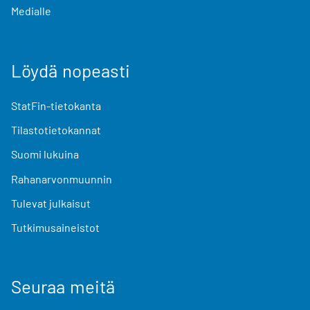
Medialle
Löydä nopeasti
StatFin-tietokanta
Tilastotietokannat
Suomi lukuina
Rahanarvonmuunnin
Tulevat julkaisut
Tutkimusaineistot
Seuraa meitä