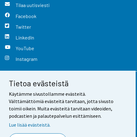
Tilaa uutisviesti
Facebook
Twitter
LinkedIn
YouTube
Instagram
Tietoa evästeistä
Yhteystiedot
Käytämme sivustollamme evästeitä.
Palaute
Välttämättömiä evästeitä tarvitaan, jotta sivusto
toimii oikein. Muita evästeitä tarvitaan videoiden,
Käyttöehdot
podcastien ja palautepalvelun esittämiseen.
Tietosuoja
Lue lisää evästeistä.
Saavutettavuus