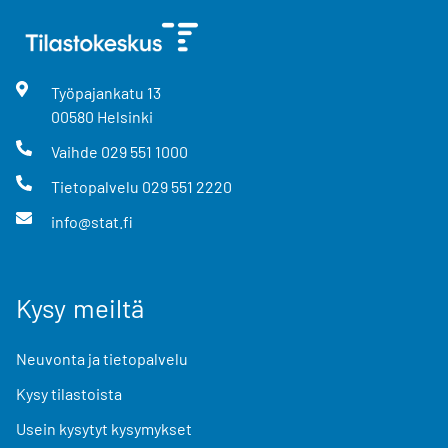
Työpajankatu
13
00580
Helsinki
Vaihde
029 551 1000
Tietopalvelu
029 551 2220
info@stat.fi
Kysy meiltä
Neuvonta ja tietopalvelu
Kysy tilastoista
Usein kysytyt kysymykset