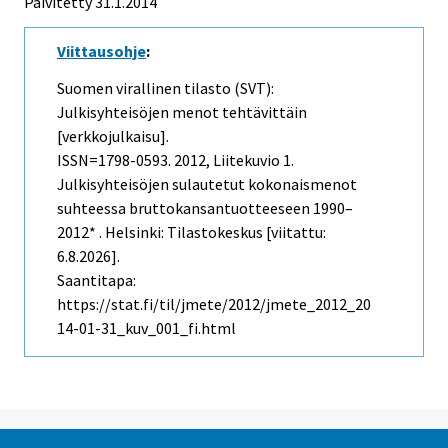
Päivitetty 31.1.2014
Viittausohje
:
Suomen virallinen tilasto (SVT):
Julkisyhteisöjen menot tehtävittäin
[verkkojulkaisu].
ISSN=1798-0593. 2012, Liitekuvio 1.
Julkisyhteisöjen sulautetut kokonaismenot
suhteessa bruttokansantuotteeseen 1990–
2012* . Helsinki: Tilastokeskus [viitattu:
6.8.2026].
Saantitapa:
https://stat.fi/til/jmete/2012/jmete_2012_20
14-01-31_kuv_001_fi.html