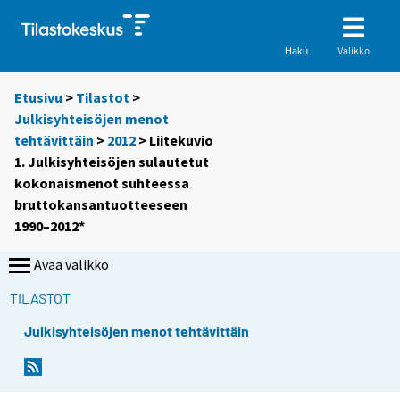
Valikko
Haku
Etusivu
>
Tilastot
>
Julkisyhteisöjen menot
tehtävittäin
>
2012
> Liitekuvio
1. Julkisyhteisöjen sulautetut
kokonaismenot suhteessa
bruttokansantuotteeseen
1990–2012*
Avaa valikko
TILASTOT
Julkisyhteisöjen menot tehtävittäin