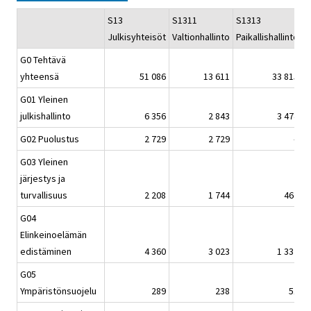
S13
S1311
S1313
S
Julkisyhteisöt
Valtionhallinto
Paikallishallinto
S
G0 Tehtävä
yhteensä
51 086
13 611
33 815
G01 Yleinen
julkishallinto
6 356
2 843
3 474
G02 Puolustus
2 729
2 729
–
G03 Yleinen
järjestys ja
turvallisuus
2 208
1 744
464
G04
Elinkeinoelämän
edistäminen
4 360
3 023
1 337
G05
Ympäristönsuojelu
289
238
51