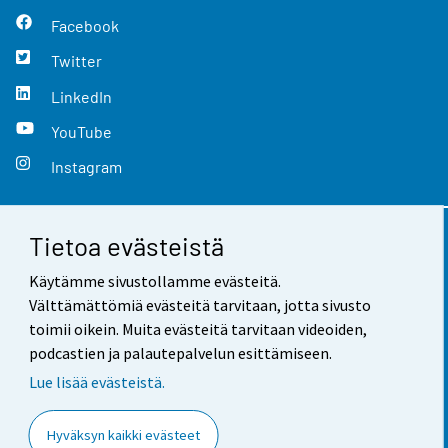
Facebook
Twitter
LinkedIn
YouTube
Instagram
Tietoa evästeistä
Yhteystiedot
Käytämme sivustollamme evästeitä.
Palaute
Välttämättömiä evästeitä tarvitaan, jotta sivusto
toimii oikein. Muita evästeitä tarvitaan videoiden,
Käyttöehdot
podcastien ja palautepalvelun esittämiseen.
Tietosuoja
Lue lisää evästeistä.
Saavutettavuus
Hyväksyn kaikki evästeet