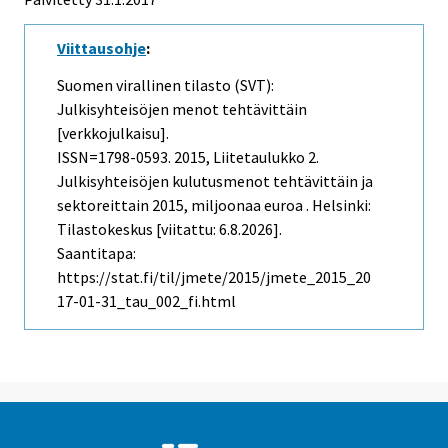
Viittausohje
:
Suomen virallinen tilasto (SVT):
Julkisyhteisöjen menot tehtävittäin
[verkkojulkaisu].
ISSN=1798-0593. 2015, Liitetaulukko 2.
Julkisyhteisöjen kulutusmenot tehtävittäin ja
sektoreittain 2015, miljoonaa euroa . Helsinki:
Tilastokeskus [viitattu: 6.8.2026].
Saantitapa:
https://stat.fi/til/jmete/2015/jmete_2015_20
17-01-31_tau_002_fi.html