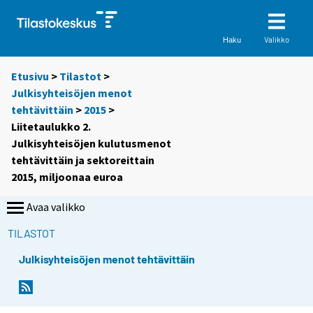
Valikko
Haku
Etusivu
>
Tilastot
>
Julkisyhteisöjen menot
tehtävittäin
>
2015
>
Liitetaulukko 2.
Julkisyhteisöjen kulutusmenot
tehtävittäin ja sektoreittain
2015, miljoonaa euroa
Avaa valikko
TILASTOT
Julkisyhteisöjen menot tehtävittäin