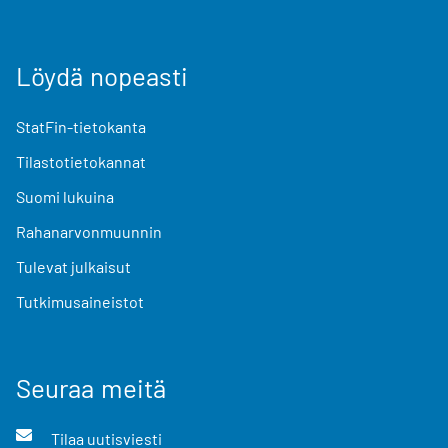
Löydä nopeasti
StatFin-tietokanta
Tilastotietokannat
Suomi lukuina
Rahanarvonmuunnin
Tulevat julkaisut
Tutkimusaineistot
Seuraa meitä
Tilaa uutisviesti