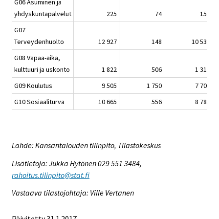
G06 Asuminen ja
yhdyskuntapalvelut
225
74
151
G07
Terveydenhuolto
12 927
148
10 531
G08 Vapaa-aika,
kulttuuri ja uskonto
1 822
506
1 316
G09 Koulutus
9 505
1 750
7 706
G10 Sosiaaliturva
10 665
556
8 785
Lähde: Kansantalouden tilinpito, Tilastokeskus
Lisätietoja: Jukka Hytönen 029 551 3484,
rahoitus.tilinpito@stat.fi
Vastaava tilastojohtaja: Ville Vertanen
Päivitetty 31.1.2017