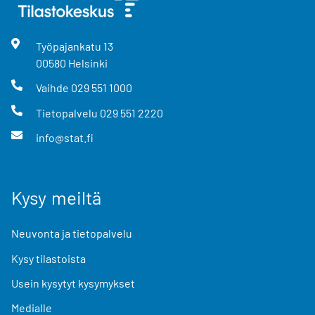
Työpajankatu
13
00580
Helsinki
Vaihde
029 551 1000
Tietopalvelu
029 551 2220
info@stat.fi
Kysy meiltä
Neuvonta ja tietopalvelu
Kysy tilastoista
Usein kysytyt kysymykset
Medialle