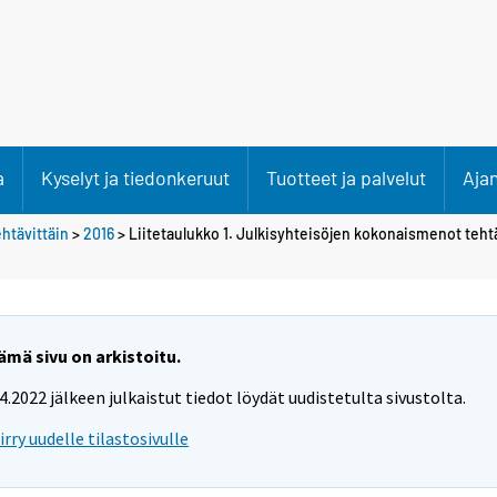
a
Kyselyt ja tiedonkeruut
Tuotteet ja palvelut
Aja
htävittäin
>
2016
> Liitetaulukko 1. Julkisyhteisöjen kokonaismenot tehtä
ämä sivu on arkistoitu.
.4.2022 jälkeen julkaistut tiedot löydät uudistetulta sivustolta.
iirry uudelle tilastosivulle