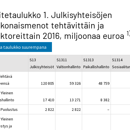
itetaulukko 1. Julkisyhteisöjen
konaismenot tehtävittäin ja
1
ktoreittain 2016, miljoonaa euroa
a taulukko suurempana
S13
S1311
S1313
S1314
Julkisyhteisöt
Valtionhallinto
Paikallishallinto
Sosiaalitu
Tehtävä
eensä
120 805
59 326
48 759
 Yleinen
ishallinto
17 410
13 271
8 382
 Puolustus
2 822
2 822
–
 Yleinen
estys ja