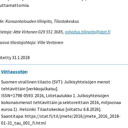
auttamattomia.
e: Kansantalouden tilinpito, Tilastokeskus
tietoja: Atte Virtanen 029 551 3685,
rahoitus.tilinpito@stat.fi
aava tilastojohtaja: Ville Vertanen
itetty 31.1.2018
Viittausohje
:
Suomen virallinen tilasto (SVT): Julkisyhteisöjen menot
tehtävittäin [verkkojulkaisu].
ISSN=1798-0593. 2016, Liitetaulukko 1. Julkisyhteisöjen
kokonaismenot tehtävittäin ja sektoreittain 2016, miljoonaa
euroa 1) . Helsinki: Tilastokeskus [viitattu: 6.8.2026].
Saantitapa: https://stat.fi/til/jmete/2016/jmete_2016_2018-
01-31_tau_001_fi.html