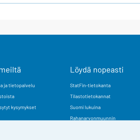
meiltä
Löydä nopeasti
 ja tietopalvelu
StatFin-tietokanta
stoista
Tilastotietokannat
sytyt kysymykset
Suomi lukuina
Rahanarvonmuunnin
Tulevat julkaisut