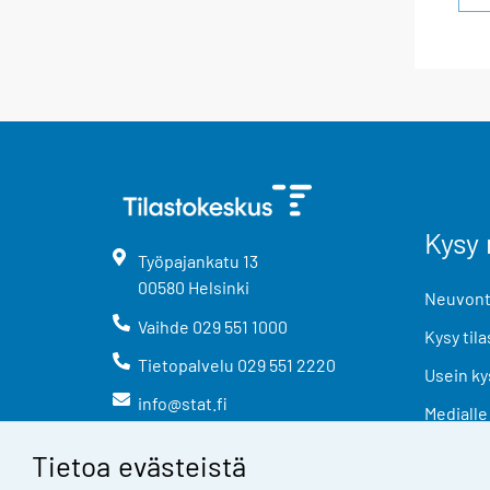
Kysy 
Työpajankatu
13
00580
Helsinki
Neuvonta
Vaihde
029 551 1000
Kysy tila
Tietopalvelu
029 551 2220
Usein ky
info@stat.fi
Medialle
Tietoa evästeistä