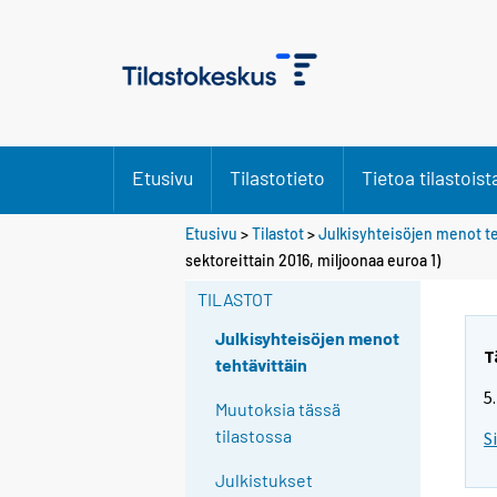
Etusivu
Tilastotieto
Tietoa tilastoist
Etusivu
>
Tilastot
>
Julkisyhteisöjen menot te
sektoreittain 2016, miljoonaa euroa 1)
TILASTOT
Julkisyhteisöjen menot
T
tehtävittäin
5
Muutoksia tässä
tilastossa
S
Julkistukset