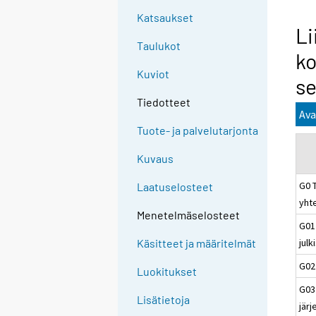
Katsaukset
Li
Taulukot
ko
Kuviot
se
Tiedotteet
Ava
Tuote- ja palvelutarjonta
Kuvaus
G0 
Laatuselosteet
yht
Menetelmäselosteet
G01
julk
Käsitteet ja määritelmät
G02
Luokitukset
G03
Lisätietoja
järj