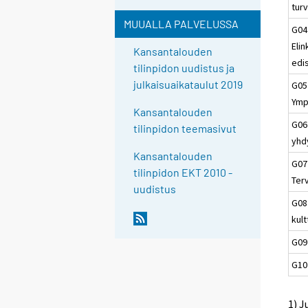
turv
MUUALLA PALVELUSSA
G04
Eli
Kansantalouden
edi
tilinpidon uudistus ja
julkaisuaikataulut 2019
G05
Ymp
Kansantalouden
G06
tilinpidon teemasivut
yhd
Kansantalouden
G07
tilinpidon EKT 2010 -
Ter
uudistus
G08
kult
G09
G10
1) J