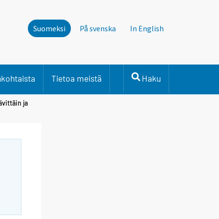
Suomeksi
På svenska
In English
nkohtaista
Tietoa meistä
Haku
vittäin ja