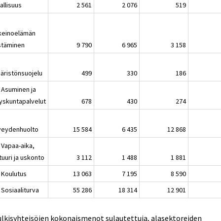
allisuus
2 561
2 076
519
nkeinoelämän
stäminen
9 790
6 965
3 158
äristönsuojelu
499
330
186
 Asuminen ja
yskuntapalvelut
678
430
274
veydenhuolto
15 584
6 435
12 868
 Vapaa-aika,
tuuri ja uskonto
3 112
1 488
1 881
 Koulutus
13 063
7 195
8 590
 Sosiaaliturva
55 286
18 314
12 901
ulkisyhteisöjen kokonaismenot sulautettuja, alasektoreiden