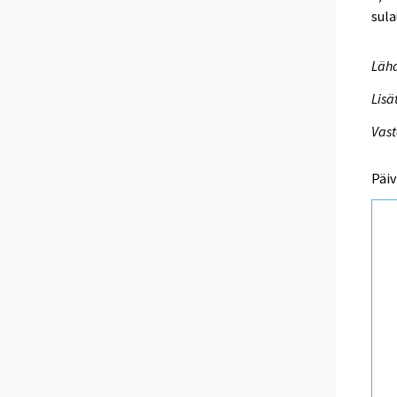
sul
Lähd
Lisä
Vast
Päiv