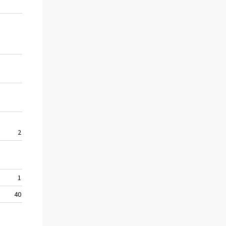
–
–
–
–
2 466
–
1 049
40 436