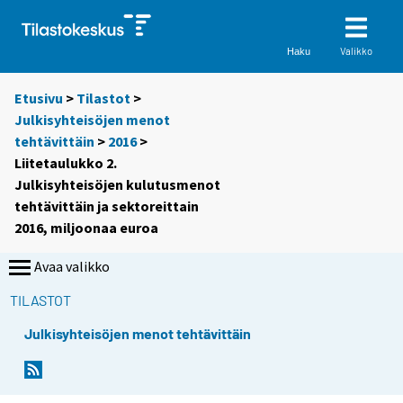
Valikko
Haku
Etusivu
>
Tilastot
>
Julkisyhteisöjen menot
tehtävittäin
>
2016
>
Liitetaulukko 2.
Julkisyhteisöjen kulutusmenot
tehtävittäin ja sektoreittain
2016, miljoonaa euroa
Avaa valikko
TILASTOT
Julkisyhteisöjen menot tehtävittäin