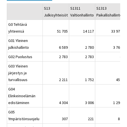
S13
S1311
S1313
S
Julkisyhteisöt
Valtionhallinto
Paikallishallinto
S
G0 Tehtävä
yhteensä
51 705
14 117
33 979
G01 Yleinen
julkishallinto
6 589
2 780
3 762
G02 Puolustus
2 783
2 783
–
G03 Yleinen
järjestys ja
turvallisuus
2 211
1 752
459
G04
Elinkeinoelämän
edistäminen
4 304
3 006
1 298
G05
Ympäristönsuojelu
307
221
86