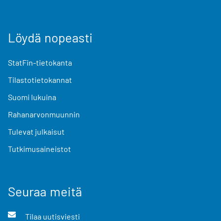
Löydä nopeasti
StatFin-tietokanta
Tilastotietokannat
Suomi lukuina
Rahanarvonmuunnin
Tulevat julkaisut
Tutkimusaineistot
Seuraa meitä
Tilaa uutisviesti