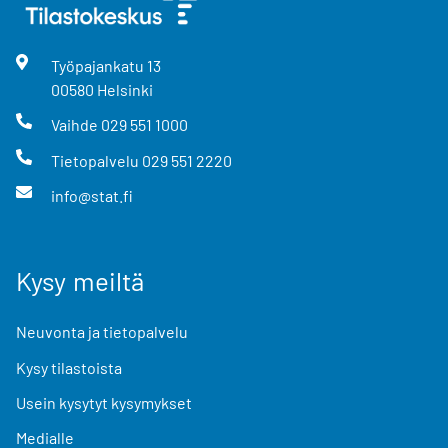
Työpajankatu
13
00580
Helsinki
Vaihde
029 551 1000
Tietopalvelu
029 551 2220
info@stat.fi
Kysy meiltä
Neuvonta ja tietopalvelu
Kysy tilastoista
Usein kysytyt kysymykset
Medialle