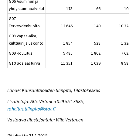
G06 Asuminen ja
yhdyskuntapalvelut
175
66
109
G07
Terveydenhuolto
12 646
140
10 324
G08 Vapaa-aika,
kulttuuri ja uskonto
1 854
528
1 326
G09 Koulutus
9 485
1 802
7 631
G10 Sosiaaliturva
11 351
1 039
8 984
Lähde: Kansantalouden tilinpito, Tilastokeskus
Lisätietoja: Atte Virtanen 029 551 3685,
rahoitus.tilinpito@stat.fi
Vastaava tilastojohtaja: Ville Vertanen
Päivitetty 31.1.2018