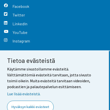
Facebook
Twitter
LinkedIn
YouTube
Instagram
Tietoa evästeistä
Yhteystiedot
Käytämme sivustollamme evästeitä.
Palaute
Välttämättömiä evästeitä tarvitaan, jotta sivusto
toimii oikein. Muita evästeitä tarvitaan videoiden,
Käyttöehdot
podcastien ja palautepalvelun esittämiseen.
Tietosuoja
Lue lisää evästeistä.
Saavutettavuus
Hyväksyn kaikki evästeet