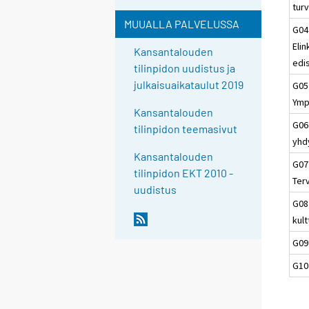
turv
MUUALLA PALVELUSSA
G04
Eli
Kansantalouden
edi
tilinpidon uudistus ja
julkaisuaikataulut 2019
G05
Ymp
Kansantalouden
G06
tilinpidon teemasivut
yhd
Kansantalouden
G07
tilinpidon EKT 2010 -
Ter
uudistus
G08
kult
G09
G10