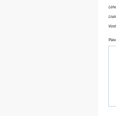
Lähd
Lisä
Vast
Päiv