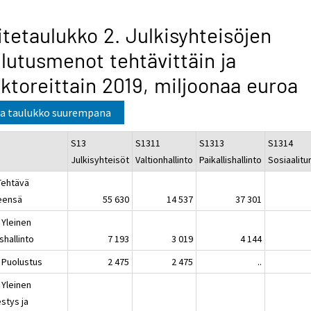
itetaulukko 2. Julkisyhteisöjen
lutusmenot tehtävittäin ja
ktoreittain 2019, miljoonaa euroa
a taulukko suurempana
S13
S1311
S1313
S1314
Julkisyhteisöt
Valtionhallinto
Paikallishallinto
Sosiaalitu
Tehtävä
eensä
55 630
14 537
37 301
 Yleinen
ishallinto
7 193
3 019
4 144
 Puolustus
2 475
2 475
..
 Yleinen
estys ja