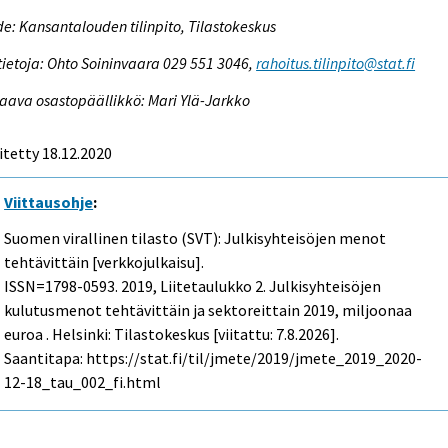
e: Kansantalouden tilinpito, Tilastokeskus
tietoja: Ohto Soininvaara 029 551 3046,
rahoitus.tilinpito@stat.fi
aava osastopäällikkö: Mari Ylä-Jarkko
itetty 18.12.2020
Viittausohje
:
Suomen virallinen tilasto (SVT): Julkisyhteisöjen menot
tehtävittäin [verkkojulkaisu].
ISSN=1798-0593. 2019, Liitetaulukko 2. Julkisyhteisöjen
kulutusmenot tehtävittäin ja sektoreittain 2019, miljoonaa
euroa . Helsinki: Tilastokeskus [viitattu: 7.8.2026].
Saantitapa: https://stat.fi/til/jmete/2019/jmete_2019_2020-
12-18_tau_002_fi.html