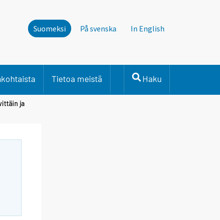
Suomeksi
På svenska
In English
nkohtaista
Tietoa meistä
Haku
ittäin ja