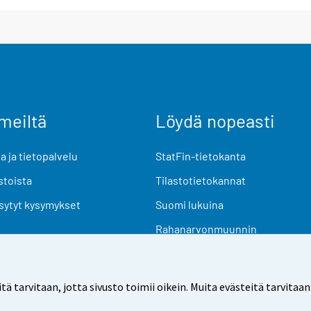
meiltä
Löydä nopeasti
 ja tietopalvelu
StatFin-tietokanta
stoista
Tilastotietokannat
sytyt kysymykset
Suomi lukuina
Rahanarvonmuunnin
Tulevat julkaisut
Tutkimusaineistot
arvitaan, jotta sivusto toimii oikein. Muita evästeitä tarvitaan