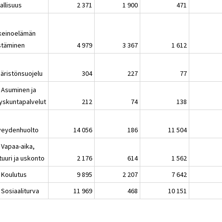
allisuus
2 371
1 900
471
nkeinoelämän
stäminen
4 979
3 367
1 612
äristönsuojelu
304
227
77
 Asuminen ja
yskuntapalvelut
212
74
138
veydenhuolto
14 056
186
11 504
 Vapaa-aika,
tuuri ja uskonto
2 176
614
1 562
 Koulutus
9 895
2 207
7 642
 Sosiaaliturva
11 969
468
10 151