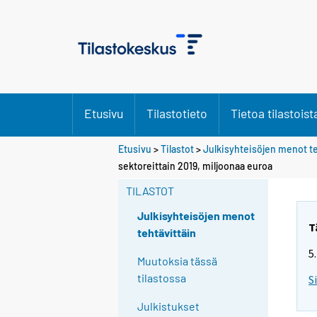
Etusivu
Tilastotieto
Tietoa tilastoist
Etusivu
>
Tilastot
>
Julkisyhteisöjen menot te
sektoreittain 2019, miljoonaa euroa
TILASTOT
Julkisyhteisöjen menot
T
tehtävittäin
5
Muutoksia tässä
tilastossa
S
Julkistukset