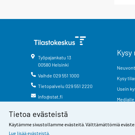
Kysy 
Työpajankatu
13
00580
Helsinki
Neuvonta
Vaihde
029 551 1000
Kysy tila
Tietopalvelu
029 551 2220
Usein ky
info@stat.fi
Medialle
Tietoa evästeistä
Käytämme sivustollamme evästeitä. Välttämättömiä evästeitä t
Lue lisää evästeistä.