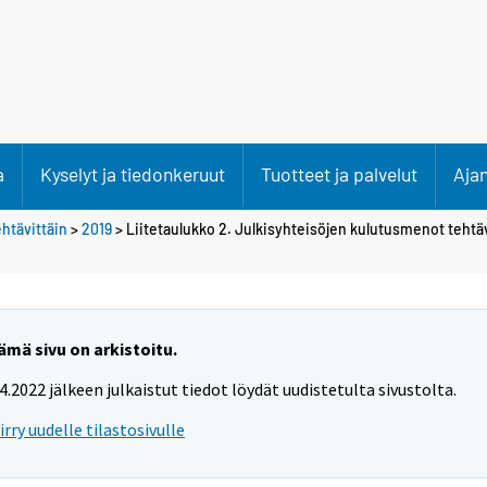
a
Kyselyt ja tiedonkeruut
Tuotteet ja palvelut
Aja
htävittäin
>
2019
> Liitetaulukko 2. Julkisyhteisöjen kulutusmenot tehtäv
ämä sivu on arkistoitu.
.4.2022 jälkeen julkaistut tiedot löydät uudistetulta sivustolta.
iirry uudelle tilastosivulle