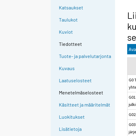
Katsaukset
Li
Taulukot
ku
Kuviot
se
Tiedotteet
Ava
Tuote- ja palvelutarjonta
Kuvaus
G0 
Laatuselosteet
yht
Menetelmäselosteet
G01
julk
Käsitteet ja määritelmät
G02
Luokitukset
G03
Lisätietoja
järj