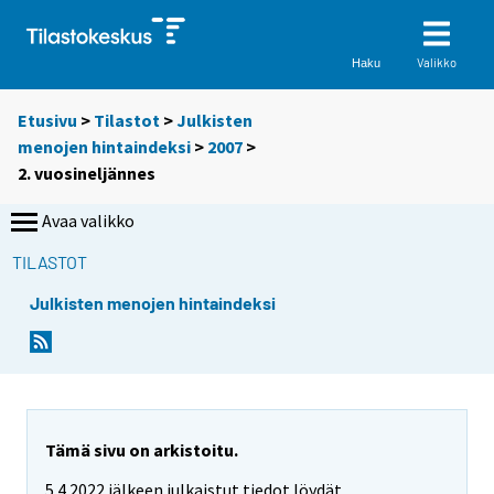
Valikko
Haku
Etusivu
>
Tilastot
>
Julkisten
menojen hintaindeksi
>
2007
>
2. vuosineljännes
Avaa valikko
TILASTOT
Julkisten menojen hintaindeksi
Tämä sivu on arkistoitu.
5.4.2022 jälkeen julkaistut tiedot löydät