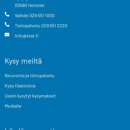
00580
Helsinki
Vaihde
029 551 1000
Tietopalvelu
029 551 2220
info@stat.fi
Kysy meiltä
Neuvonta ja tietopalvelu
Kysy tilastoista
Usein kysytyt kysymykset
Medialle