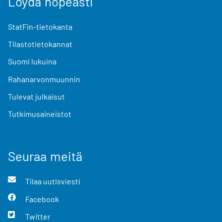
Löydä nopeasti
StatFin-tietokanta
Tilastotietokannat
Suomi lukuina
Rahanarvonmuunnin
Tulevat julkaisut
Tutkimusaineistot
Seuraa meitä
Tilaa uutisviesti
Facebook
Twitter