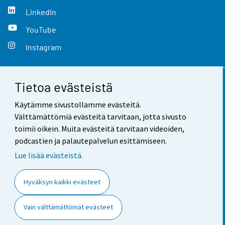
LinkedIn
YouTube
Instagram
Tietoa evästeistä
Yhteystiedot
Käytämme sivustollamme evästeitä.
Palaute
Välttämättömiä evästeitä tarvitaan, jotta sivusto
toimii oikein. Muita evästeitä tarvitaan videoiden,
Käyttöehdot
podcastien ja palautepalvelun esittämiseen.
Tietosuoja
Lue lisää evästeistä.
Saavutettavuus
Hyväksyn kaikki evästeet
Tietoa sivustosta
Vain välttämättömät evästeet
Evästeasetukset