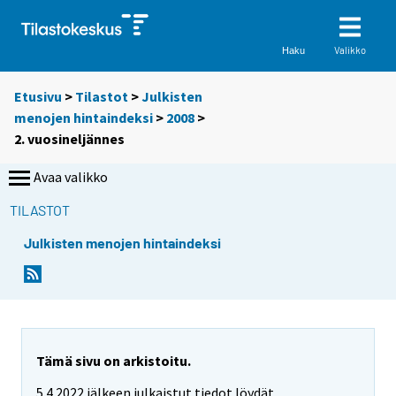
Valikko
Haku
Etusivu
>
Tilastot
>
Julkisten
menojen hintaindeksi
>
2008
>
2. vuosineljännes
Avaa valikko
TILASTOT
Julkisten menojen hintaindeksi
Tämä sivu on arkistoitu.
5.4.2022 jälkeen julkaistut tiedot löydät