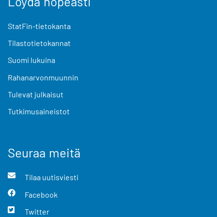
Löydä nopeasti
StatFin-tietokanta
Tilastotietokannat
Suomi lukuina
Rahanarvonmuunnin
Tulevat julkaisut
Tutkimusaineistot
Seuraa meitä
Tilaa uutisviesti
Facebook
Twitter