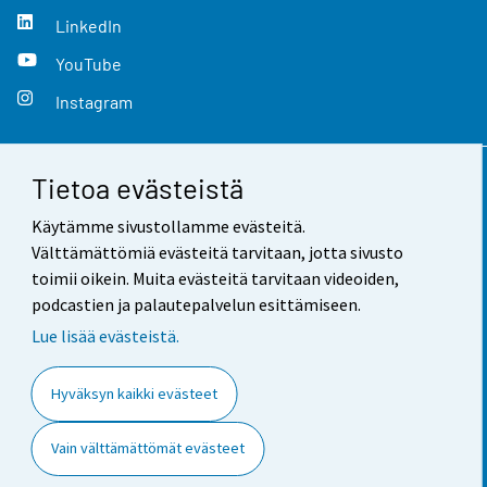
LinkedIn
YouTube
Instagram
Tietoa evästeistä
Yhteystiedot
Käytämme sivustollamme evästeitä.
Palaute
Välttämättömiä evästeitä tarvitaan, jotta sivusto
toimii oikein. Muita evästeitä tarvitaan videoiden,
Käyttöehdot
podcastien ja palautepalvelun esittämiseen.
Tietosuoja
Lue lisää evästeistä.
Saavutettavuus
Hyväksyn kaikki evästeet
Tietoa sivustosta
Vain välttämättömät evästeet
Evästeasetukset