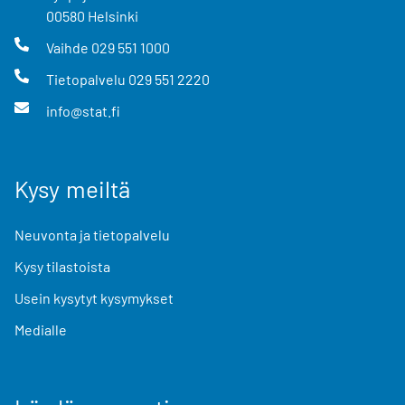
00580
Helsinki
Vaihde
029 551 1000
Tietopalvelu
029 551 2220
info@stat.fi
Kysy meiltä
Neuvonta ja tietopalvelu
Kysy tilastoista
Usein kysytyt kysymykset
Medialle