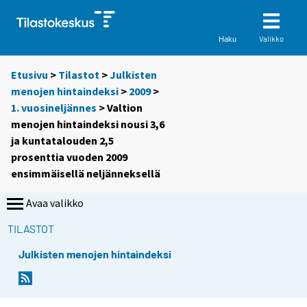
Valikko
Haku
Etusivu
>
Tilastot
>
Julkisten
menojen hintaindeksi
>
2009
>
1. vuosineljännes
> Valtion
menojen hintaindeksi nousi 3,6
ja kuntatalouden 2,5
prosenttia vuoden 2009
ensimmäisellä neljänneksellä
Avaa valikko
TILASTOT
Julkisten menojen hintaindeksi
Y
Y
o
o
u
u