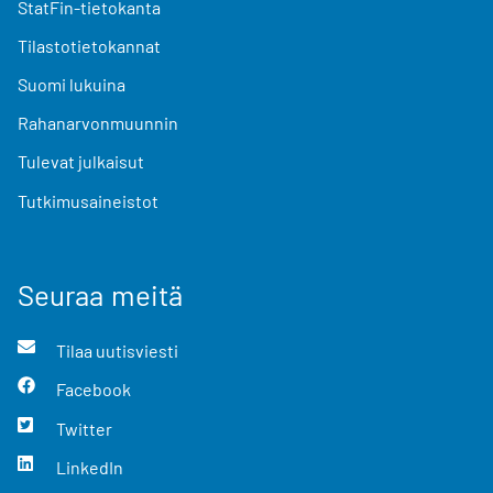
StatFin-tietokanta
Tilastotietokannat
Suomi lukuina
Rahanarvonmuunnin
Tulevat julkaisut
Tutkimusaineistot
Seuraa meitä
Tilaa uutisviesti
Facebook
Twitter
LinkedIn