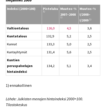
neljännes 2009
Indeksi (2000=100)
Pisteluku
Muutos-%
Muutos-%
1)
2007–2008
I/2008–
1)
1)
I/2009
Valtiontalous
126,0
4,5
3,6
Kuntatalous
132,9
5,2
2,5
Kunnat
133,3
5,0
2,5
Kuntayhtymät
131,4
5,6
2,5
Kuntien
peruspalvelujen
134,2
5,1
3,4
hintaindeksi
1) ennakollinen
Lähde: Julkisten menojen hintaindeksi 2000=100.
Tilastokeskus