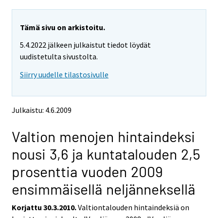
a
a
r
r
e
e
Tämä sivu on arkistoitu.
m
m
5.4.2022 jälkeen julkaistut tiedot löydät
o
o
v
v
uudistetulta sivustolta.
i
i
Siirry uudelle tilastosivulle
n
n
g
g
t
t
o
o
Julkaistu: 4.6.2009
a
a
n
n
Valtion menojen hintaindeksi
o
o
t
t
nousi 3,6 ja kuntatalouden 2,5
h
h
e
e
prosenttia vuoden 2009
r
r
s
s
ensimmäisellä neljänneksellä
e
e
r
r
Korjattu 30.3.2010.
Valtiontalouden hintaindeksiä on
v
v