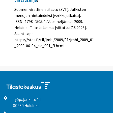
Viittausohje
:
Suomen virallinen tilasto (SVT): Julkisten
menojen hintaindeksi [verkkojulkaisu].
ISSN=1798-4505.
1. Vuosineljännes
2009.
Helsinki: Tilastokeskus [viitattu: 7.8.2026].
Saantitapa:
https://stat.fi/til/jmhi/2009/01/jmhi_2009_01
_2009-06-04_tie_001_fi.html
Työpajankatu
13
00580
Helsinki