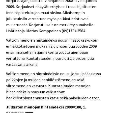
korjattu ajanjaksolta IV neljännes 2008 - IV neljännes
i
i
2009. Korjaukset näkyvät erityisesti reaalisijoitusten
c
c
e
e
indeksipistelukujen muutoksina. Aikaisempiin
.
.
julkistuksiin verrattuna myös palkkatiedot ovat
muuttuneet. Korjatut luvut on merkitty punaisella.
Lisätietoja: Matias Kemppainen (09)1734 3564
Valtion menojen hintaindeksi nousi Tilastokeskuksen
ennakkotietojen mukaan 3,6 prosenttia vuoden 2009
ensimmäisellä neljänneksellä vuotta aiempaan
verrattuna. Kuntatalouden nousu oli 2,5 prosenttia
vastaavana aikana.
Valtion menojen hintaindeksin nousu johtui pääasiassa
palkkojen ja muiden henkilöstömenojen sekä
siirtomenojen kasvusta. Kuntatalouden menojen
hintaindeksin nousuun vaikuttivat
henkilöstökustannusten kasvu sekä palveluiden ostot.
Julkisten menojen hintaindeksi 2000=100, 1.