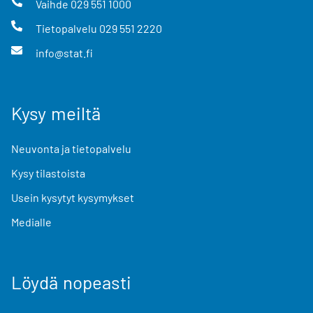
Vaihde
029 551 1000
Tietopalvelu
029 551 2220
info@stat.fi
Kysy meiltä
Neuvonta ja tietopalvelu
Kysy tilastoista
Usein kysytyt kysymykset
Medialle
Löydä nopeasti