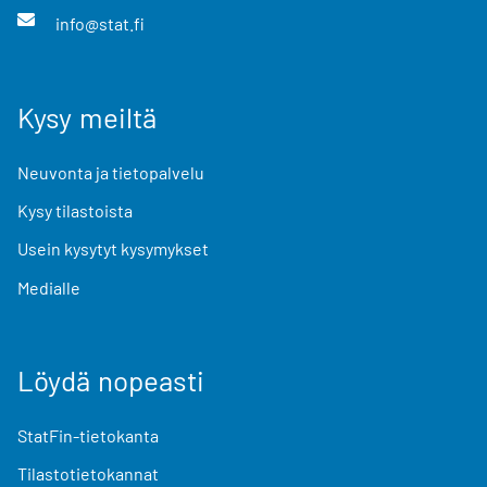
info@stat.fi
Kysy meiltä
Neuvonta ja tietopalvelu
Kysy tilastoista
Usein kysytyt kysymykset
Medialle
Löydä nopeasti
StatFin-tietokanta
Tilastotietokannat