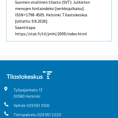
Suomen virallinen tilasto (SVT): Julkisten
menojen hintaindeksi [verkkojulkaisu].
ISSN=1798-4505. Helsinki: Tilastokeskus
[viitattu: 9.8.2026].
Saantitapa:
https://stat.fi/til/jmhi/2009/index.html
Työpajankatu
13
00580
Helsinki
Vaihde
029 551 1000
Tietopalvelu
029 551 2220