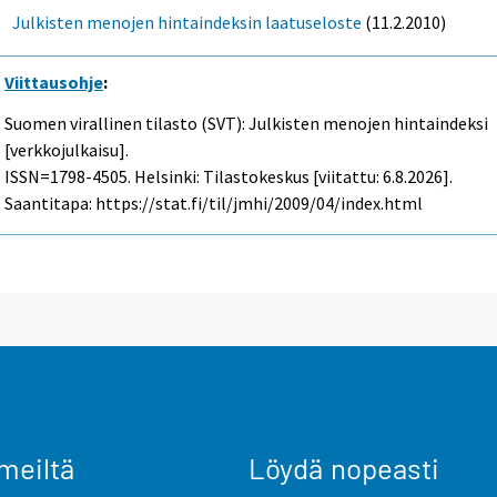
Julkisten menojen hintaindeksin laatuseloste
(11.2.2010)
Viittausohje
:
Suomen virallinen tilasto (SVT): Julkisten menojen hintaindeksi
[verkkojulkaisu].
ISSN=1798-4505. Helsinki: Tilastokeskus [viitattu: 6.8.2026].
Saantitapa: https://stat.fi/til/jmhi/2009/04/index.html
meiltä
Löydä nopeasti