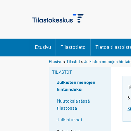
Etusivu
Tilastotieto
Tietoa tilastoist
Etusivu
>
Tilastot
>
Julkisten menojen hintai
TILASTOT
Julkisten menojen
T
hintaindeksi
5
Muutoksia tässä
tilastossa
S
Julkistukset