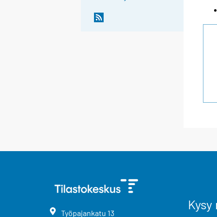
Kysy 
Työpajankatu
13