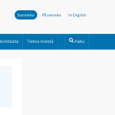
Suomeksi
På svenska
In English
nkohtaista
Tietoa meistä
Haku