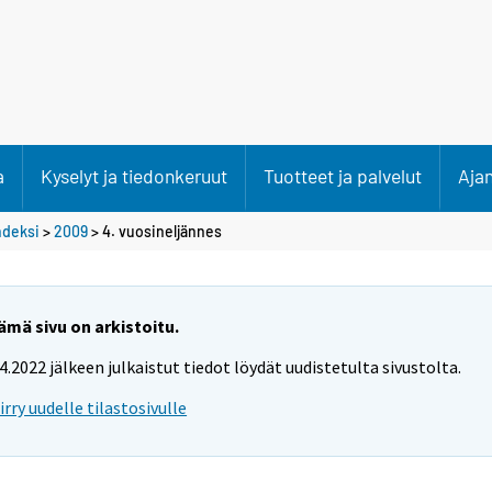
a
Kyselyt ja tiedonkeruut
Tuotteet ja palvelut
Aja
ndeksi
>
2009
>
4. vuosineljännes
ämä sivu on arkistoitu.
.4.2022 jälkeen julkaistut tiedot löydät uudistetulta sivustolta.
iirry uudelle tilastosivulle