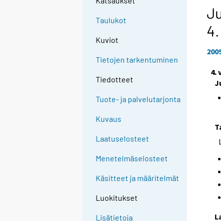
Katsaukset
Ju
Taulukot
4.
Kuviot
200
Tietojen tarkentuminen
4.
Tiedotteet
J
Tuote- ja palvelutarjonta
Kuvaus
T
Laatuselosteet
Menetelmäselosteet
Käsitteet ja määritelmät
Luokitukset
L
Lisätietoja