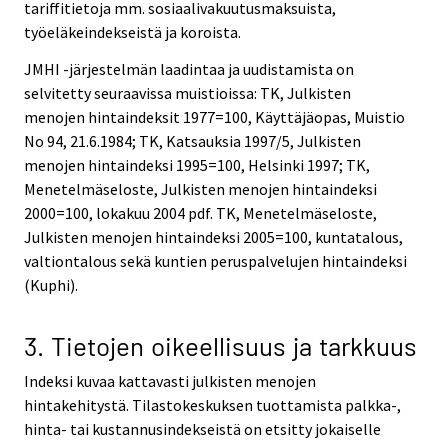
tariffitietoja mm. sosiaalivakuutusmaksuista,
työeläkeindekseistä ja koroista.
JMHI -järjestelmän laadintaa ja uudistamista on
selvitetty seuraavissa muistioissa: TK, Julkisten
menojen hintaindeksit 1977=100, Käyttäjäopas, Muistio
No 94, 21.6.1984; TK, Katsauksia 1997/5, Julkisten
menojen hintaindeksi 1995=100, Helsinki 1997; TK,
Menetelmäseloste, Julkisten menojen hintaindeksi
2000=100, lokakuu 2004 pdf. TK, Menetelmäseloste,
Julkisten menojen hintaindeksi 2005=100, kuntatalous,
valtiontalous sekä kuntien peruspalvelujen hintaindeksi
(Kuphi).
3. Tietojen oikeellisuus ja tarkkuus
Indeksi kuvaa kattavasti julkisten menojen
hintakehitystä. Tilastokeskuksen tuottamista palkka-,
hinta- tai kustannusindekseistä on etsitty jokaiselle