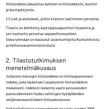
hintaindeksi jakaantuu kahteen erillisindeksiin, kuntiin
ja kuntayhtymiin.
1.5 Lait ja asetukset, joihin tilaston laatiminen perustuu
Tilasto on kehitetty käyttäjäosapuolten tarpeesta ja
sen tuotanto perustuu vapaaehtoisuuteen.
Sidosryhmään on kuulunut asiantuntijoita Kuntaliitosta
ja Valtionvarainministeriöstä.
2. Tilastotutkimuksen
menetelmäkuvaus
Julkisten menojen hintaindeksi on kiinteäpainoinen
indeksi, joka lasketaan Laspeyresin hintaindeksin
mukaisesti. Indeksin laskenta vaatii perusvuoden
painorakenteen lisäksi valittujen hyödykkeiden
neljännesvuosittaisen hintaseurannan.
Valtionhallinnon painorakenne on saatu vuoden 2008