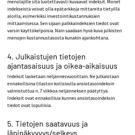
menolajille sitä luotettavasti kuvaavat indeksit. Monet
indekseistä voivat olla epätarkkoja mittareita tietyillä
aloilla, esimerkiksi investointikustannuksien
mittaamisessa. Sen sijaan palkkaindeksien tiedot ovat
varsin käyttökelpoisia. Näin saadaan hyvä kuva julkisten
menojen kustannustasosta kunakin ajankohtana.
4. Julkaistujen tietojen
ajantasaisuus ja oikea-aikaisuus
Indeksit lasketaan neljännesvuosittain. Ne julkaistaan
ennakollisina tilaston kotisivulla ansiotasoindeksin
valmistuttua n. 7 viikkoa neljänneksen päätyttyä.
Indeksit ovat ennakollisia kunnes ansiotasoindeksin
tiedot ovat lopullisia.
5. Tietojen saatavuus ja
läpinäkyvyys/selkeys