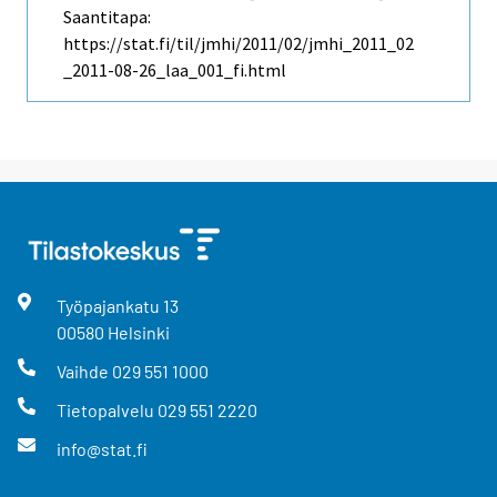
Saantitapa:
https://stat.fi/til/jmhi/2011/02/jmhi_2011_02
_2011-08-26_laa_001_fi.html
Työpajankatu
13
00580
Helsinki
Vaihde
029 551 1000
Tietopalvelu
029 551 2220
info@stat.fi