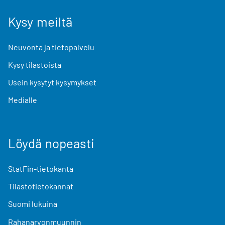
Kysy meiltä
Neuvonta ja tietopalvelu
Kysy tilastoista
Usein kysytyt kysymykset
Medialle
Löydä nopeasti
StatFin-tietokanta
Tilastotietokannat
Suomi lukuina
Rahanarvonmuunnin