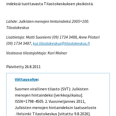
indeksiä tuottavasta Tilastokeskuksen yksiköstä.
Lähde: Julkisten menojen hintaindeksi 2005=100.
Tilastokeskus
Lisätietoja: Matti Suoniemi (09) 1734 3488, Anne Piistari
(09) 1734 3487,
kui.tilastokeskus@tilastokeskus.fi
Vastaava tilastojohtaja: Kari Molnar
Päivitetty 26.8.2011
Viittausohje
:
Suomen virallinen tilasto (SVT): Julkisten
menojen hintaindeksi [verkkojulkaisu].
ISSN=1798-4505.
2. Vuosineljännes
2011,
Julkisten menojen hintaindeksin laatuseloste
. Helsinki: Tilastokeskus [viitattu: 9.8.2026].