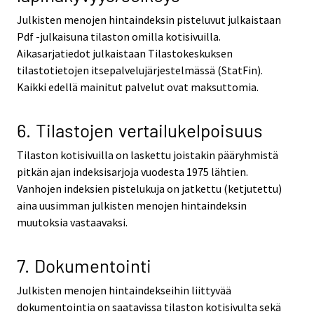
Julkisten menojen hintaindeksin pisteluvut julkaistaan
Pdf -julkaisuna tilaston omilla kotisivuilla.
Aikasarjatiedot julkaistaan Tilastokeskuksen
tilastotietojen itsepalvelujärjestelmässä (StatFin).
Kaikki edellä mainitut palvelut ovat maksuttomia.
6. Tilastojen vertailukelpoisuus
Tilaston kotisivuilla on laskettu joistakin pääryhmistä
pitkän ajan indeksisarjoja vuodesta 1975 lähtien.
Vanhojen indeksien pistelukuja on jatkettu (ketjutettu)
aina uusimman julkisten menojen hintaindeksin
muutoksia vastaavaksi.
7. Dokumentointi
Julkisten menojen hintaindekseihin liittyvää
dokumentointia on saatavissa tilaston kotisivulta sekä