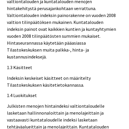
valtiontalouden ja kuntatalouden menojen
hintakehitystä perusajankohtaan verrattuna.
Valtiontalouden indeksin painorakenne on vuoden 2008
valtion tilinpäätöksen mukainen. Kuntatalouden
indeksin painot ovat kaikkien kuntien ja kuntayhtymien
vuoden 2008 tilinpäätösten summien mukaiset.
Hintaseurannassa käytetään pääasiassa
Tilastokeskuksen muita palkka-, hinta- ja
kustannusindeksejä.
1.3 Käsitteet
Indeksin keskeiset käsitteet on määritelty
Tilastokeskuksen käsitetietokannassa.
1.4 Luokitukset
Julkisten menojen hintaindeksi valtiontaloudelle
lasketaan hallinnonaloittain ja menolajeittain ja
vastaavasti kuntataloudelle indeksi lasketaan
tehtäväalueittain ja menolajeittain. Kuntatalouden