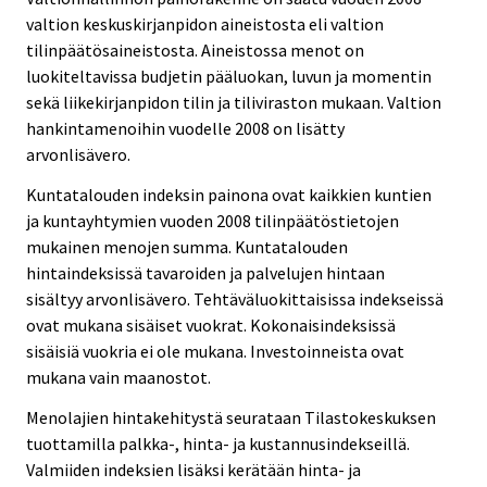
valtion keskuskirjanpidon aineistosta eli valtion
tilinpäätösaineistosta. Aineistossa menot on
luokiteltavissa budjetin pääluokan, luvun ja momentin
sekä liikekirjanpidon tilin ja tiliviraston mukaan. Valtion
hankintamenoihin vuodelle 2008 on lisätty
arvonlisävero.
Kuntatalouden indeksin painona ovat kaikkien kuntien
ja kuntayhtymien vuoden 2008 tilinpäätöstietojen
mukainen menojen summa. Kuntatalouden
hintaindeksissä tavaroiden ja palvelujen hintaan
sisältyy arvonlisävero. Tehtäväluokittaisissa indekseissä
ovat mukana sisäiset vuokrat. Kokonaisindeksissä
sisäisiä vuokria ei ole mukana. Investoinneista ovat
mukana vain maanostot.
Menolajien hintakehitystä seurataan Tilastokeskuksen
tuottamilla palkka-, hinta- ja kustannusindekseillä.
Valmiiden indeksien lisäksi kerätään hinta- ja