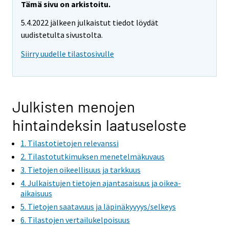
Tämä sivu on arkistoitu.
5.4.2022 jälkeen julkaistut tiedot löydät
uudistetulta sivustolta.
Siirry uudelle tilastosivulle
Julkisten menojen
hintaindeksin laatuseloste
1. Tilastotietojen relevanssi
2. Tilastotutkimuksen menetelmäkuvaus
3. Tietojen oikeellisuus ja tarkkuus
4. Julkaistujen tietojen ajantasaisuus ja oikea-
aikaisuus
5. Tietojen saatavuus ja läpinäkyvyys/selkeys
6. Tilastojen vertailukelpoisuus